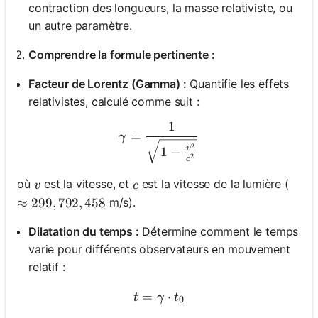
contraction des longueurs, la masse relativiste, ou
un autre paramètre.
Comprendre la formule pertinente :
Facteur de Lorentz (Gamma) :
Quantifie les effets
relativistes, calculé comme suit :
1
\gamma = \frac{1}{\sqrt{
=
γ
2
v
1
−
2
c
v
c
où
est la vitesse, et
est la vitesse de la lumière (
v
c
m/s).
\approx 299,792,458
≈
299
,
792
,
458
Dilatation du temps :
Détermine comment le temps
varie pour différents observateurs en mouvement
relatif :
=
t = \gamma \cdot t_0
⋅
t
γ
t
0