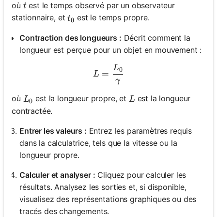
t
où
est le temps observé par un observateur
t
t_0
stationnaire, et
est le temps propre.
t
0
Contraction des longueurs :
Décrit comment la
longueur est perçue pour un objet en mouvement :
L
L = \frac{L_0}{\gamma}
0
=
L
γ
L_0
L
où
est la longueur propre, et
est la longueur
L
L
0
contractée.
Entrer les valeurs :
Entrez les paramètres requis
dans la calculatrice, tels que la vitesse ou la
longueur propre.
Calculer et analyser :
Cliquez pour calculer les
résultats. Analysez les sorties et, si disponible,
visualisez des représentations graphiques ou des
tracés des changements.