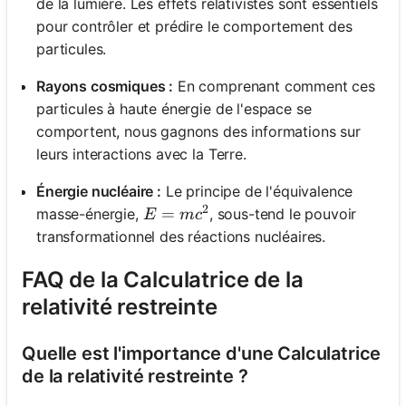
de la lumière. Les effets relativistes sont essentiels
pour contrôler et prédire le comportement des
particules.
Rayons cosmiques :
En comprenant comment ces
particules à haute énergie de l'espace se
comportent, nous gagnons des informations sur
leurs interactions avec la Terre.
Énergie nucléaire :
Le principe de l'équivalence
2
E = mc^2
=
masse-énergie,
, sous-tend le pouvoir
E
m
c
transformationnel des réactions nucléaires.
FAQ de la Calculatrice de la
relativité restreinte
Quelle est l'importance d'une Calculatrice
de la relativité restreinte ?