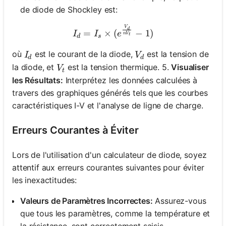
de diode de Shockley est:
V
I_d = I_s \times (e^{\frac
d
=
×
(
−
1
)
I
I
e
n
V
t
d
s
I_d
V_d
où
est le courant de la diode,
est la tension de
I
V
d
d
V_t
la diode, et
est la tension thermique. 5.
Visualiser
V
t
les Résultats:
Interprétez les données calculées à
travers des graphiques générés tels que les courbes
caractéristiques I-V et l'analyse de ligne de charge.
Erreurs Courantes à Éviter
Lors de l'utilisation d'un calculateur de diode, soyez
attentif aux erreurs courantes suivantes pour éviter
les inexactitudes:
Valeurs de Paramètres Incorrectes:
Assurez-vous
que tous les paramètres, comme la température et
la résistance, sont correctement saisis.