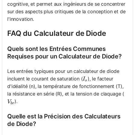
cognitive, et permet aux ingénieurs de se concentrer
sur des aspects plus critiques de la conception et de
l'innovation.
FAQ du Calculateur de Diode
Quels sont les Entrées Communes
Requises pour un Calculateur de Diode?
Les entrées typiques pour un calculateur de diode
I_s
incluent le courant de saturation (
), le facteur
I
s
d'idéalité (n), la température de fonctionnement (T),
la résistance en série (R), et la tension de claquage (
V_{br}
).
V
b
r
Quelle est la Précision des Calculateurs
de Diode?