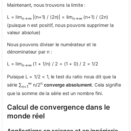
Maintenant, nous trouvons la limite :
L = lim
|(n+1) / (2n)| = lim
(n+1) / (2n)
n→∞
n→∞
(puisque n est positif, nous pouvons supprimer la
valeur absolue)
Nous pouvons diviser le numérateur et le
dénominateur par n :
L = lim
(1 + 1/n) / 2 = (1 + 0) / 2 = 1/2
n→∞
Puisque L = 1/2 < 1, le test du ratio nous dit que la
∞
n
série ∑
n/2
converge absolument
. Cela signifie
n=1
que la somme de la série est un nombre fini.
Calcul de convergence dans le
monde réel
Applications en science et en ingénierie