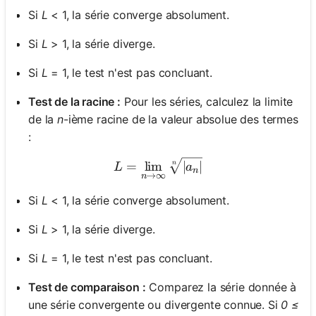
Si
L
< 1, la série converge absolument.
Si
L
> 1, la série diverge.
Si
L
= 1, le test n'est pas concluant.
Test de la racine :
Pour les séries, calculez la limite
de la
n
-ième racine de la valeur absolue des termes
:
L = \lim_{n \to \infty} \sq
=
lim
∣
∣
n
L
a
n
→
∞
n
Si
L
< 1, la série converge absolument.
Si
L
> 1, la série diverge.
Si
L
= 1, le test n'est pas concluant.
Test de comparaison :
Comparez la série donnée à
une série convergente ou divergente connue. Si
0 ≤