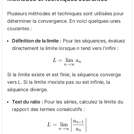
Plusieurs méthodes et techniques sont utilisées pour
déterminer la convergence. En voici quelques-unes
courantes :
Définition de la limite :
Pour les séquences, évaluez
directement la limite lorsque
n
tend vers l'infini :
=
lim
L = \lim_{n \to \infty} a_
L
a
n
→
∞
n
Si la limite existe et est finie, la séquence converge
vers
L
. Si la limite n'existe pas ou est infinie, la
séquence diverge.
Test du ratio :
Pour les séries, calculez la limite du
rapport des termes consécutifs :
L = \lim_{n \to \infty} \l
a
+
1
n
=
lim
L
a
→
∞
n
n