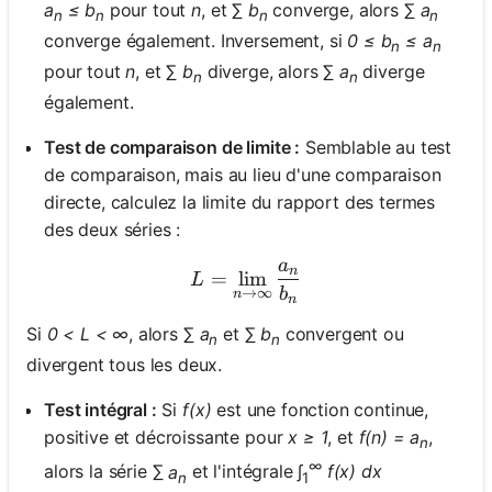
a
≤ b
pour tout
n
, et ∑
b
converge, alors ∑
a
n
n
n
n
converge également. Inversement, si
0 ≤ b
≤ a
n
n
pour tout
n
, et ∑
b
diverge, alors ∑
a
diverge
n
n
également.
Test de comparaison de limite :
Semblable au test
de comparaison, mais au lieu d'une comparaison
directe, calculez la limite du rapport des termes
des deux séries :
a
L = \lim_{n \to \infty} \
n
=
lim
L
b
→
∞
n
n
Si
0 < L < ∞
, alors ∑
a
et ∑
b
convergent ou
n
n
divergent tous les deux.
Test intégral :
Si
f(x)
est une fonction continue,
positive et décroissante pour
x ≥ 1
, et
f(n) = a
,
n
∞
alors la série ∑
a
et l'intégrale ∫
f(x) dx
n
1