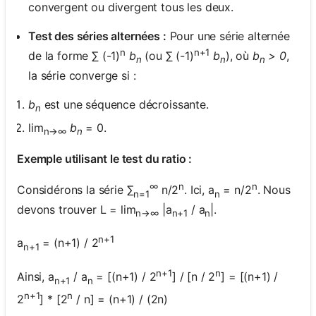
convergent ou divergent tous les deux.
Test des séries alternées :
Pour une série alternée
n
n+1
de la forme ∑ (-1)
b
(ou ∑ (-1)
b
), où
b
> 0
,
n
n
n
la série converge si :
b
est une séquence décroissante.
n
lim
b
= 0.
n→∞
n
Exemple utilisant le test du ratio :
∞
n
n
Considérons la série ∑
n/2
. Ici, a
= n/2
. Nous
n=1
n
devons trouver L = lim
|a
/ a
|.
n→∞
n+1
n
n+1
a
= (n+1) / 2
n+1
n+1
n
Ainsi, a
/ a
= [(n+1) / 2
] / [n / 2
] = [(n+1) /
n+1
n
n+1
n
2
] * [2
/ n] = (n+1) / (2n)