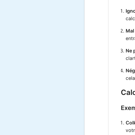
Igno
calc
Mal 
ent
Ne p
clar
Négl
cela
Calc
Exem
Coll
votr