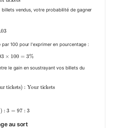
f tickets
 billets vendus, votre probabilité de gagner
inning}) = \frac{3}{100} = 0.03
.03
té par 100 pour l'exprimer en pourcentage :
centage chance of winning} = 0.03 \times 100 = 3\%
03
×
100
=
3%
re le gain en soustrayant vos billets du
 against winning} = (\text{Total tickets} - \text{Your 
r tickets
)
:
Your tickets
 against winning} = (100 - 3) : 3 = 97 : 3
3
)
:
3
=
97
:
3
age au sort