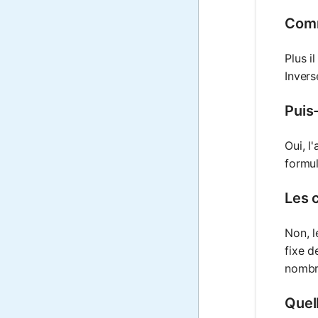
Comm
Plus i
Invers
Puis-
Oui, l
formul
Les 
Non, l
fixe d
nombre
Quell