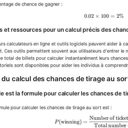
entage de chance de gagner :
0.02
×
100
0.02 \tim
=
2%
ls et ressources pour un calcul précis des chanc
urs calculateurs en ligne et outils logiciels peuvent aider à c
t. Ces outils permettent souvent aux utilisateurs d'entrer le n
 total de billets pour calculer instantanément leurs chance
toriels sont disponibles pour aider les individus à compren
du calcul des chances de tirage au sor
e est la formule pour calculer les chances de ti
mule pour calculer les chances de tirage au sort est :
Number of ticke
P(\text{w
(
winning
)
=
P
Total number o