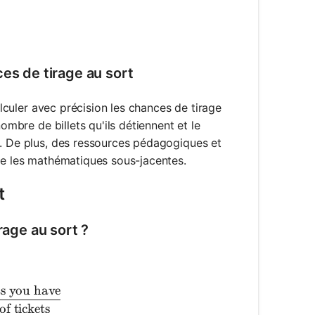
es 100 = 2\%
es de tirage au sort
alculer avec précision les chances de tirage
ombre de billets qu'ils détiennent et le
s. De plus, des ressources pédagogiques et
dre les mathématiques sous-jacentes.
t
rage au sort ?
ts you have
inning}) = \frac{\text{Number of tickets you have}}{\
f tickets