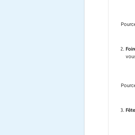
Pourc
Foi
vou
Pourc
Fête