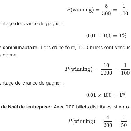
5
1
P(\text{w
(
winning
)
=
=
P
500
100
entage de chance de gagner :
0.01
×
100
0.01 \tim
=
1%
re communautaire
: Lors d'une foire, 1000 billets sont vendus 
s donne :
10
1
P(\text{w
(
winning
)
=
=
P
1000
100
entage de chance de gagner :
0.01
×
100
0.01 \tim
=
1%
 de Noël de l'entreprise
: Avec 200 billets distribués, si vous
4
1
P(\text{w
(
winning
)
=
=
P
200
50