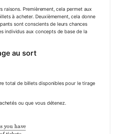
rs raisons. Premièrement, cela permet aux
billets à acheter. Deuxièmement, cela donne
cipants sont conscients de leurs chances
 les individus aux concepts de base de la
age au sort
 total de billets disponibles pour le tirage
 achetés ou que vous détenez.
ts you have
inning}) = \frac{\text{Number of tickets you have}}{\