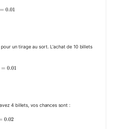
inning}) = \frac{5}{500} = \frac{1}{100} = 0.01
=
0.01
es 100 = 1\%
pour un tirage au sort. L'achat de 10 billets
inning}) = \frac{10}{1000} = \frac{1}{100} = 0.01
=
0.01
es 100 = 1\%
 avez 4 billets, vos chances sont :
inning}) = \frac{4}{200} = \frac{1}{50} = 0.02
=
0.02