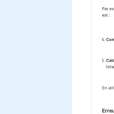
Par ex
est :
Conv
Calc
tota
En uti
Erre