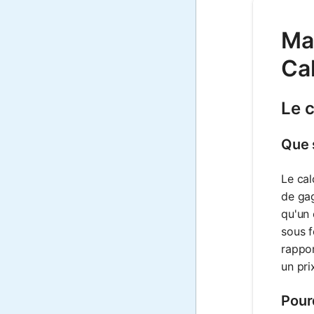
Mat
Ca
Le c
Que 
Le cal
de gag
qu'un 
sous f
rappor
un pri
Pour