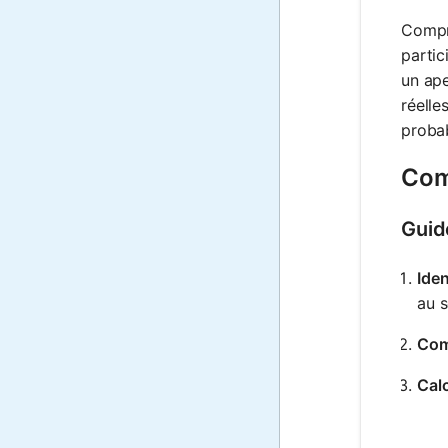
Compre
partic
un ape
réelle
probab
Comm
Guid
Iden
au s
Com
Calc