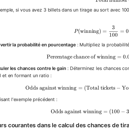
Total number o
emple, si vous avez 3 billets dans un tirage au sort avec 100
3
P(\text{w
(
winning
)
=
=
0
P
100
ertir la probabilité en pourcentage
: Multipliez la probabili
Percentage chance of winning
\text{Per
=
0.
uler les chances contre le gain
: Déterminez les chances cont
l et en formant un ratio :
Odds against winning
=
(
Total tickets
\text{Odds
−
You
lisant l'exemple précédent :
Odds against winning
=
\text{Odds
(
100
−
urs courantes dans le calcul des chances de tir