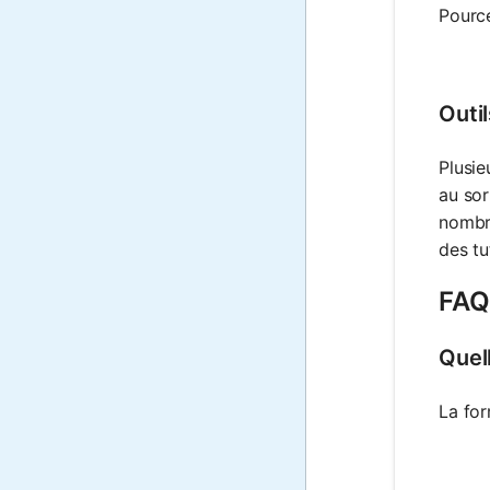
Pourc
Outi
Plusie
au sor
nombre
des tu
FAQ 
Quell
La for