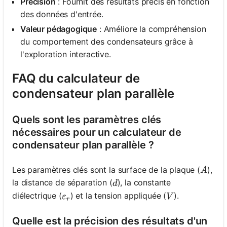
Précision
: Fournit des résultats précis en fonction
des données d'entrée.
Valeur pédagogique
: Améliore la compréhension
du comportement des condensateurs grâce à
l'exploration interactive.
FAQ du calculateur de
condensateur plan parallèle
Quels sont les paramètres clés
nécessaires pour un calculateur de
condensateur plan parallèle ?
A
Les paramètres clés sont la surface de la plaque (
),
A
d
la distance de séparation (
), la constante
d
\varepsilon_r
V
diélectrique (
) et la tension appliquée (
).
ε
V
r
Quelle est la précision des résultats d'un