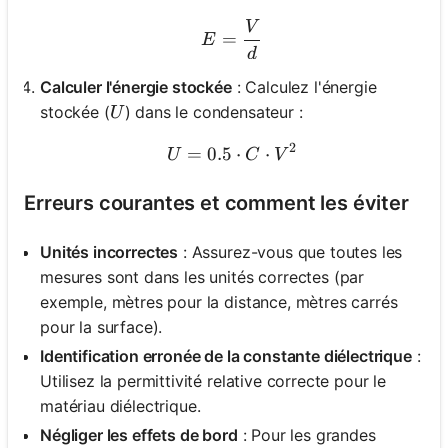
V
E = \frac{V}{d}
=
E
d
Calculer l'énergie stockée
: Calculez l'énergie
U
stockée (
) dans le condensateur :
U
2
=
0.5
U = 0.5 \cdot C \cdot V^
⋅
⋅
U
C
V
Erreurs courantes et comment les éviter
Unités incorrectes
: Assurez-vous que toutes les
mesures sont dans les unités correctes (par
exemple, mètres pour la distance, mètres carrés
pour la surface).
Identification erronée de la constante diélectrique
:
Utilisez la permittivité relative correcte pour le
matériau diélectrique.
Négliger les effets de bord
: Pour les grandes