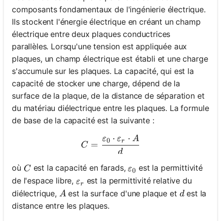
composants fondamentaux de l'ingénierie électrique.
Ils stockent l'énergie électrique en créant un champ
électrique entre deux plaques conductrices
parallèles. Lorsqu'une tension est appliquée aux
plaques, un champ électrique est établi et une charge
s'accumule sur les plaques. La capacité, qui est la
capacité de stocker une charge, dépend de la
surface de la plaque, de la distance de séparation et
du matériau diélectrique entre les plaques. La formule
de base de la capacité est la suivante :
⋅
⋅
ε
ε
A
C = \frac{\varepsilon_0 \c
0
r
=
C
d
C
\varepsilon_0
où
est la capacité en farads,
est la permittivité
C
ε
0
\varepsilon_r
de l'espace libre,
est la permittivité relative du
ε
r
A
d
diélectrique,
est la surface d'une plaque et
est la
A
d
distance entre les plaques.