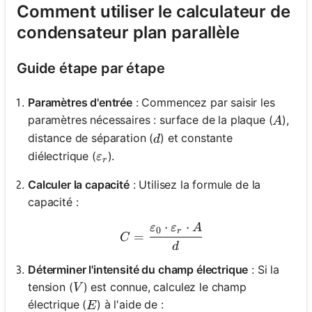
Comment utiliser le calculateur de
condensateur plan parallèle
Guide étape par étape
Paramètres d'entrée
: Commencez par saisir les
A
paramètres nécessaires : surface de la plaque (
),
A
d
distance de séparation (
) et constante
d
\varepsilon_r
diélectrique (
).
ε
r
Calculer la capacité
: Utilisez la formule de la
capacité :
⋅
⋅
ε
ε
A
C = \frac{\varepsilon_0 \
0
r
=
C
d
Déterminer l'intensité du champ électrique
: Si la
V
tension (
) est connue, calculez le champ
V
E
électrique (
) à l'aide de :
E