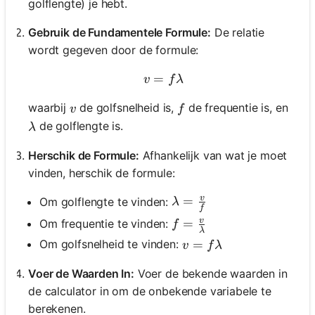
golflengte) je hebt.
Gebruik de Fundamentele Formule:
De relatie
wordt gegeven door de formule:
=
v = f \lambda
v
f
λ
v
f
waarbij
de golfsnelheid is,
de frequentie is, en
v
f
\lambda
de golflengte is.
λ
Herschik de Formule:
Afhankelijk van wat je moet
vinden, herschik de formule:
v
\lambda = \frac{v}{f}
=
Om golflengte te vinden:
λ
f
v
f = \frac{v}{\lambda}
=
Om frequentie te vinden:
f
λ
v = f \lambda
=
Om golfsnelheid te vinden:
v
f
λ
Voer de Waarden In:
Voer de bekende waarden in
de calculator in om de onbekende variabele te
berekenen.