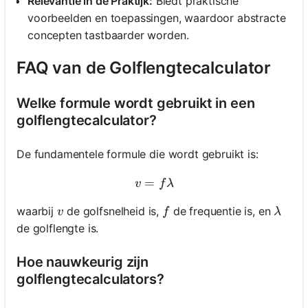
Relevantie in de Praktijk:
Biedt praktische
voorbeelden en toepassingen, waardoor abstracte
concepten tastbaarder worden.
FAQ van de Golflengtecalculator
Welke formule wordt gebruikt in een
golflengtecalculator?
De fundamentele formule die wordt gebruikt is:
=
v = f \lambda
v
f
λ
v
f
\lam
waarbij
de golfsnelheid is,
de frequentie is, en
v
f
λ
de golflengte is.
Hoe nauwkeurig zijn
golflengtecalculators?