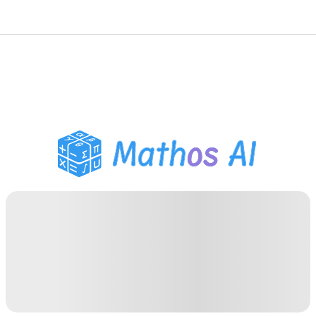
Wiskunde Oplosser
AI Tutor
PDF Huiswerk Helper
Studietools