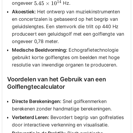
14
ongeveer
Hz.
5.45 \times 10^{14}
5.45
×
1
0
Akoestiek:
Het ontwerp van muziekinstrumenten
en concertzalen is gebaseerd op het begrip van
geluidslengtes. Een stemvork die trilt op 440 Hz
produceert een geluidsgolf met een golflengte van
ongeveer 0,78 meter.
Medische Beeldvorming:
Echografietechnologie
gebruikt korte golflengtes om beelden met hoge
resolutie van inwendige organen te produceren.
Voordelen van het Gebruik van een
Golflengtecalculator
Directe Berekeningen:
Snel golfkenmerken
berekenen zonder handmatige berekeningen.
Verbeterd Leren:
Bevordert begrip van golfrelaties
door interactieve verkenning en visualisatie.