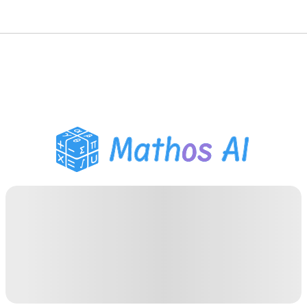
Wiskunde Oplosser
AI Tutor
PDF Huiswerk Helper
Studietools