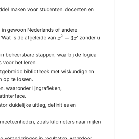
iddel maken voor studenten, docenten en
 in gewoon Nederlands of andere
2
x^2 + 3x
+
3
 'Wat is de afgeleide van
' zonder u
x
x
n beheersbare stappen, waarbij de logica
 voor het leren.
itgebreide bibliotheek met wiskundige en
 op te lossen.
n, waaronder lijngrafieken,
tinterface.
r duidelijke uitleg, definities en
meeteenheden, zoals kilometers naar mijlen
e veranderingen in resultaten, waardoor