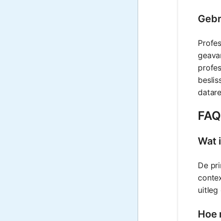
Gebr
Profes
geava
profes
beslis
datare
FAQ
Wat 
De pri
contex
uitleg
Hoe 