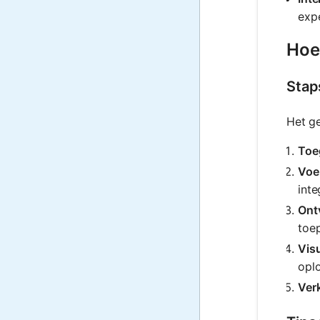
expe
Hoe
Stap
Het ge
Toeg
Voe
int
Ont
toep
Visu
oplo
Ver