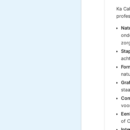
Ka Cal
profes
Natu
onde
zor
Sta
acht
For
nat
Graf
sta
Con
voo
Een
of C
Inte