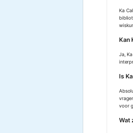
Ka Cal
biblio
wisku
Kan 
Ja, Ka
interp
Is K
Absolu
vragen
voor g
Wat 