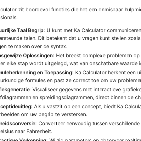
culator zit boordevol functies die het een onmisbaar hulpm
sionals:
urlijke Taal Begrip:
U kunt met Ka Calculator communiceren
rsteunde talen. Dit betekent dat u vragen kunt stellen zoals
gen te maken over de syntax.
psgewijze Oplossingen:
Het breekt complexe problemen op i
er elke stap wordt uitgelegd, wat van onschatbare waarde is
muleherkenning en Toepassing:
Ka Calculator herkent een u
uurkundige formules en past ze correct toe om uw problemen
iekgeneratie:
Visualiseer gegevens met interactieve grafieke
afdiagrammen en spreidingsdiagrammen, direct binnen de cha
ceptideuitleg:
Als u vastzit op een concept, biedt Ka Calculato
rbeelden om uw begrip te versterken.
heidsconversie:
Converteer eenvoudig tussen verschillende 
elsius naar Fahrenheit.
ractieve Verkenning:
Wijzig parameters en observeer realtim