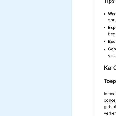
Tips
Wee
ont
Exp
begr
Beo
Gebr
visu
Ka C
Toep
In ond
concep
gebrui
verke