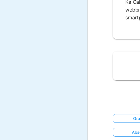
Ka Cal
webbro
smart
Gra
Abso