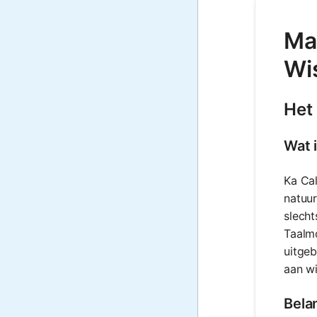
Ma
Wi
Het
Wat 
Ka Ca
natuur
slecht
Taalmo
uitgeb
aan wi
Bela