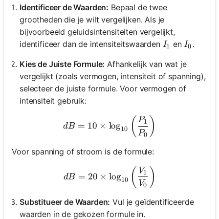
Identificeer de Waarden:
Bepaal de twee
grootheden die je wilt vergelijken. Als je
bijvoorbeeld geluidsintensiteiten vergelijkt,
I_1
I_0
identificeer dan de intensiteitswaarden
en
.
I
I
1
0
Kies de Juiste Formule:
Afhankelijk van wat je
vergelijkt (zoals vermogen, intensiteit of spanning),
selecteer de juiste formule. Voor vermogen of
intensiteit gebruik:
dB = 10 \times \log_{10} \
(
)
P
1
=
10
×
lo
g
d
B
10
P
0
Voor spanning of stroom is de formule:
dB = 20 \times \log_{10} \
(
)
V
1
=
20
×
lo
g
d
B
10
V
0
Substitueer de Waarden:
Vul je geïdentificeerde
waarden in de gekozen formule in.