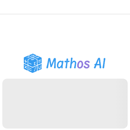
Wiskunde Oplosser
AI Tutor
PDF Huiswerk Helper
Studietools