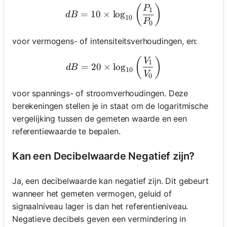
dB = 10 \times \log_{10} \
(
)
P
1
=
10
×
lo
g
d
B
10
P
0
voor vermogens- of intensiteitsverhoudingen, en:
dB = 20 \times \log_{10} \
(
)
V
1
=
20
×
lo
g
d
B
10
V
0
voor spannings- of stroomverhoudingen. Deze
berekeningen stellen je in staat om de logaritmische
vergelijking tussen de gemeten waarde en een
referentiewaarde te bepalen.
Kan een Decibelwaarde Negatief zijn?
Ja, een decibelwaarde kan negatief zijn. Dit gebeurt
wanneer het gemeten vermogen, geluid of
signaalniveau lager is dan het referentieniveau.
Negatieve decibels geven een vermindering in