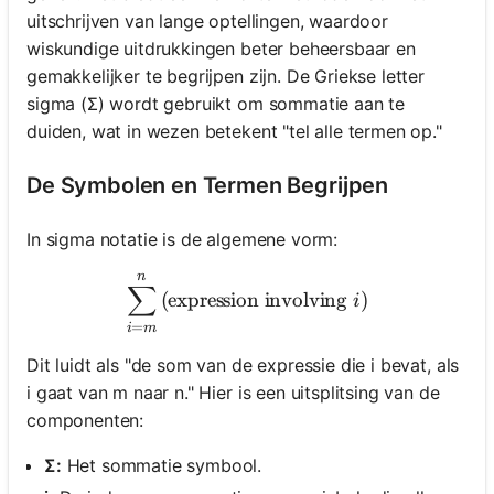
uitschrijven van lange optellingen, waardoor
wiskundige uitdrukkingen beter beheersbaar en
gemakkelijker te begrijpen zijn. De Griekse letter
sigma (Σ) wordt gebruikt om sommatie aan te
duiden, wat in wezen betekent "tel alle termen op."
De Symbolen en Termen Begrijpen
In sigma notatie is de algemene vorm:
n
\sum_{i=m}^{n} \text{(exp
∑
(expression involving
)
i
=
i
m
Dit luidt als "de som van de expressie die i bevat, als
i gaat van m naar n." Hier is een uitsplitsing van de
componenten:
Σ:
Het sommatie symbool.