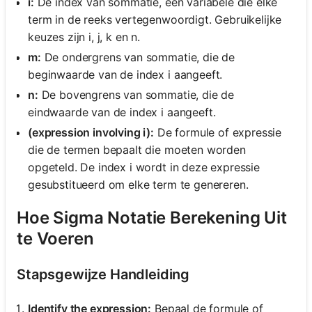
i:
De index van sommatie, een variabele die elke
term in de reeks vertegenwoordigt. Gebruikelijke
keuzes zijn i, j, k en n.
m:
De ondergrens van sommatie, die de
beginwaarde van de index i aangeeft.
n:
De bovengrens van sommatie, die de
eindwaarde van de index i aangeeft.
(expression involving i):
De formule of expressie
die de termen bepaalt die moeten worden
opgeteld. De index i wordt in deze expressie
gesubstitueerd om elke term te genereren.
Hoe Sigma Notatie Berekening Uit
te Voeren
Stapsgewijze Handleiding
Identify the expression:
Bepaal de formule of