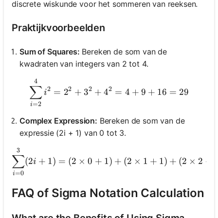
discrete wiskunde voor het sommeren van reeksen.
Praktijkvoorbeelden
Sum of Squares:
Bereken de som van de
kwadraten van integers van 2 tot 4.
4
\sum_{i=2}^{4} i^2 = 2^2
∑
2
2
2
2
=
2
+
3
+
4
=
4
+
9
+
16
=
29
i
=
2
i
Complex Expression:
Bereken de som van de
expressie (2i + 1) van 0 tot 3.
3
\sum_{i
∑
(
2
+
1
)
=
(
2
×
0
+
1
)
+
(
2
×
1
+
1
)
+
(
2
×
2
+
i
=
0
i
FAQ of Sigma Notation Calculation
What are the Benefits of Using Sigma