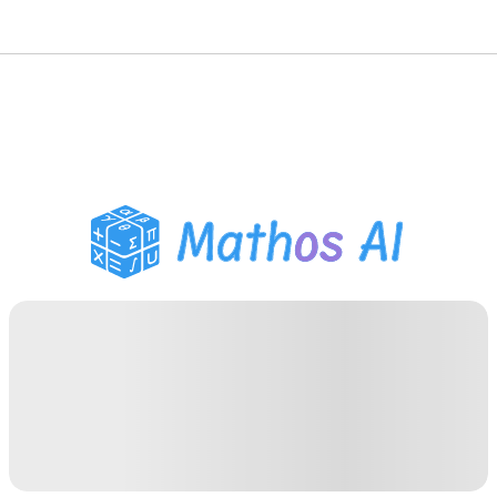
Wiskunde Oplosser
AI Tutor
PDF Huiswerk Helper
Studietools