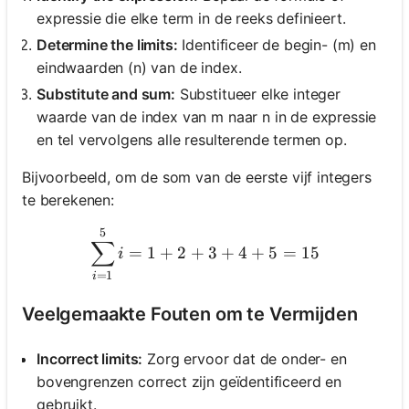
expressie die elke term in de reeks definieert.
Determine the limits:
Identificeer de begin- (m) en
eindwaarden (n) van de index.
Substitute and sum:
Substitueer elke integer
waarde van de index van m naar n in de expressie
en tel vervolgens alle resulterende termen op.
Bijvoorbeeld, om de som van de eerste vijf integers
te berekenen:
5
\sum_{i=1}^{5} i = 1 + 2
∑
=
1
+
2
+
3
+
4
+
5
=
15
i
=
1
i
Veelgemaakte Fouten om te Vermijden
Incorrect limits:
Zorg ervoor dat de onder- en
bovengrenzen correct zijn geïdentificeerd en
gebruikt.