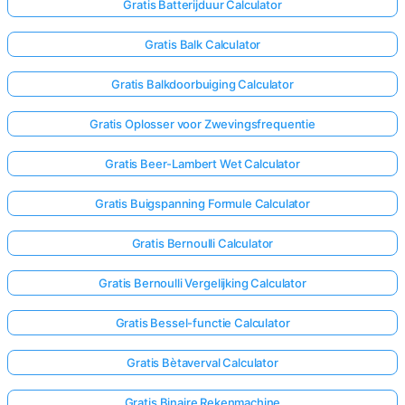
Gratis Batterijduur Calculator
Gratis Balk Calculator
Nog
Geen
Gratis Balkdoorbuiging Calculator
Vragen
Gratis Oplosser voor Zwevingsfrequentie
Stel
Je
Gratis Beer-Lambert Wet Calculator
Eerste
Vraag
Gratis Buigspanning Formule Calculator
Gratis Bernoulli Calculator
Gratis Bernoulli Vergelijking Calculator
Gratis Bessel-functie Calculator
Gratis Bètaverval Calculator
Gratis Binaire Rekenmachine