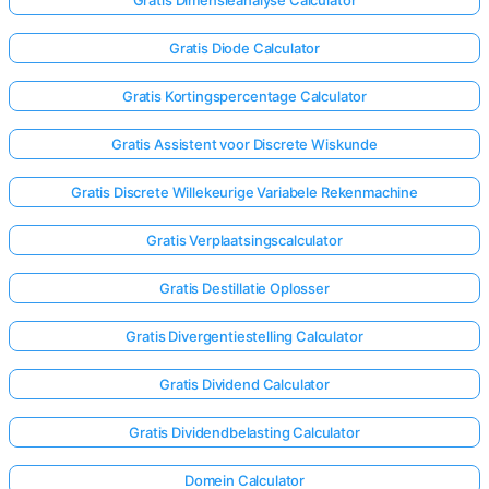
Gratis Dimensieanalyse Calculator
Gratis Diode Calculator
Gratis Kortingspercentage Calculator
Gratis Assistent voor Discrete Wiskunde
Gratis Discrete Willekeurige Variabele Rekenmachine
Gratis Verplaatsingscalculator
Gratis Destillatie Oplosser
Gratis Divergentiestelling Calculator
Gratis Dividend Calculator
Log
hier
Gratis Dividendbelasting Calculator
in!
uning:
Domein Calculator