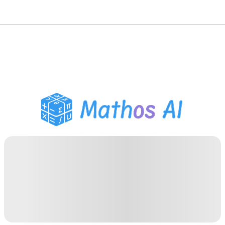
Wiskunde Oplosser
AI Tutor
PDF Huiswerk Helper
Studietools