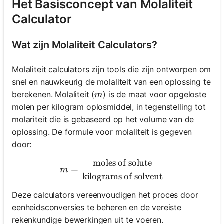
Het Basisconcept van Molaliteit
Calculator
Wat zijn Molaliteit Calculators?
Molaliteit calculators zijn tools die zijn ontworpen om
snel en nauwkeurig de molaliteit van een oplossing te
m
berekenen. Molaliteit (
) is de maat voor opgeloste
m
molen per kilogram oplosmiddel, in tegenstelling tot
molariteit die is gebaseerd op het volume van de
oplossing. De formule voor molaliteit is gegeven
door:
moles of solute
m = \frac{\text{moles of s
=
m
kilograms of solvent
Deze calculators vereenvoudigen het proces door
eenheidsconversies te beheren en de vereiste
rekenkundige bewerkingen uit te voeren.