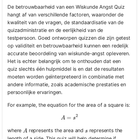
De betrouwbaarheid van een Wiskunde Angst Quiz
hangt af van verschillende factoren, waaronder de
kwaliteit van de vragen, de standaardisatie van de
quizadministratie en de eerlijkheid van de
testpersoon. Goed ontworpen quizzen die zijn getest
op validiteit en betrouwbaarheid kunnen een redelijk
accurate beoordeling van wiskunde-angst opleveren.
Het is echter belangrijk om te onthouden dat een
quiz slechts één hulpmiddel is en dat de resultaten
moeten worden geïnterpreteerd in combinatie met
andere informatie, zoals academische prestaties en
persoonlijke ervaringen.
For example, the equation for the area of a square is:
2
=
A = s^2
A
s
A
s
where
represents the area and
represents the
A
s
length of a side. This quiz will help determine if