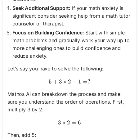
Seek Additional Support:
If your math anxiety is
significant consider seeking help from a math tutor
counselor or therapist.
Focus on Building Confidence:
Start with simpler
math problems and gradually work your way up to
more challenging ones to build confidence and
reduce anxiety.
Let's say you have to solve the following:
5
+
3
∗
2
5 + 3 * 2 - 1 = ?
−
1
=
?
Mathos AI can breakdown the process and make
sure you understand the order of operations. First,
multiply 3 by 2:
3
∗
2
3 * 2 = 6
=
6
Then, add 5: