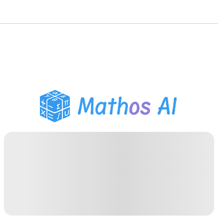
Wiskunde Oplosser
AI Tutor
PDF Huiswerk Helper
Studietools