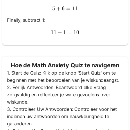
5
+
6
5 + 6 = 11
=
11
Finally, subtract 1:
11
−
1
11 - 1 = 10
=
10
Hoe de Math Anxiety Quiz te navigeren
1. Start de Quiz: Klik op de knop 'Start Quiz' om te
beginnen met het beoordelen van je wiskundeangst.
2. Eerlijk Antwoorden: Beantwoord elke vraag
zorgvuldig en reflecteer je ware gevoelens over
wiskunde.
3. Controleer Uw Antwoorden: Controleer voor het
indienen uw antwoorden om nauwkeurigheid te
garanderen.