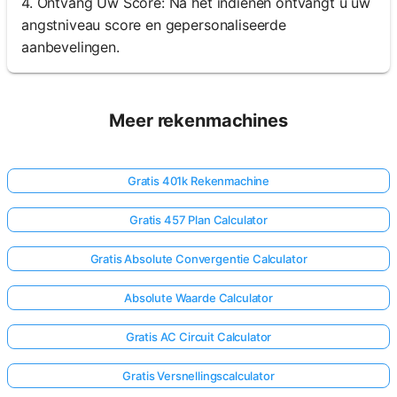
4. Ontvang Uw Score: Na het indienen ontvangt u uw
angstniveau score en gepersonaliseerde
aanbevelingen.
Nog
Geen
Vragen
Meer rekenmachines
Stel
Je
Eerste
Gratis 401k Rekenmachine
Vraag
Gratis 457 Plan Calculator
Gratis Absolute Convergentie Calculator
Absolute Waarde Calculator
Gratis AC Circuit Calculator
Gratis Versnellingscalculator