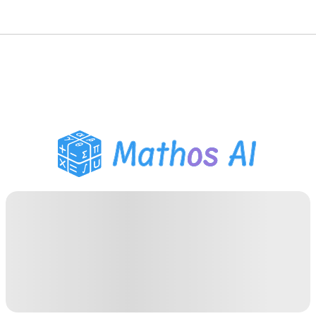
Wiskunde Oplosser
AI Tutor
PDF Huiswerk Helper
Studietools