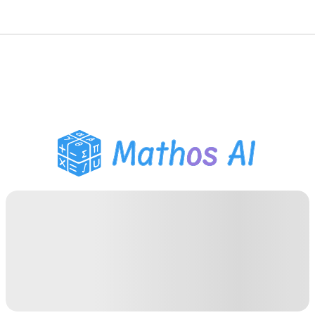
Wiskunde Oplosser
AI Tutor
PDF Huiswerk Helper
Studietools