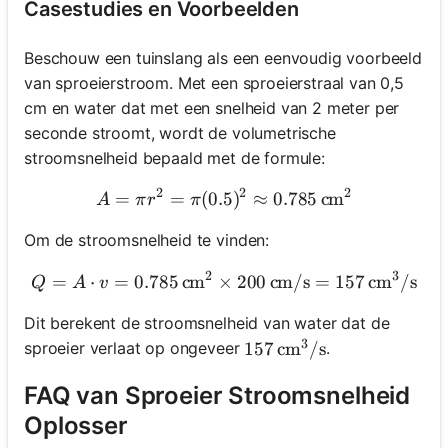
Casestudies en Voorbeelden
Beschouw een tuinslang als een eenvoudig voorbeeld
van sproeierstroom. Met een sproeierstraal van 0,5
cm en water dat met een snelheid van 2 meter per
seconde stroomt, wordt de volumetrische
stroomsnelheid bepaald met de formule:
2
2
2
=
=
(
0.5
A = \pi r^2 = \pi (0.5)^2 
)
≈
0.785
cm
A
π
r
π
Om de stroomsnelheid te vinden:
2
3
=
⋅
=
0.785
cm
×
Q = A \cdot v = 0.785 \, \
200
cm/s
=
157
cm
/
s
Q
A
v
Dit berekent de stroomsnelheid van water dat de
3
sproeier verlaat op ongeveer
.
157 \, \text{cm}^3/\tex
157
cm
/
s
FAQ van Sproeier Stroomsnelheid
Oplosser