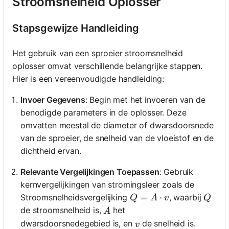
Stroomsnelheid Oplosser
Stapsgewijze Handleiding
Het gebruik van een sproeier stroomsnelheid
oplosser omvat verschillende belangrijke stappen.
Hier is een vereenvoudigde handleiding:
Invoer Gegevens
: Begin met het invoeren van de
benodigde parameters in de oplosser. Deze
omvatten meestal de diameter of dwarsdoorsnede
van de sproeier, de snelheid van de vloeistof en de
dichtheid ervan.
Relevante Vergelijkingen Toepassen
: Gebruik
kernvergelijkingen van stromingsleer zoals de
Q = A \cdot v
=
⋅
Q
Stroomsnelheidsvergelijking
, waarbij
Q
A
v
Q
A
de stroomsnelheid is,
het
A
v
dwarsdoorsnedegebied is, en
de snelheid is.
v