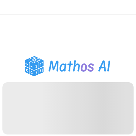
Wiskunde Oplosser
AI Tutor
PDF Huiswerk Helper
Studietools