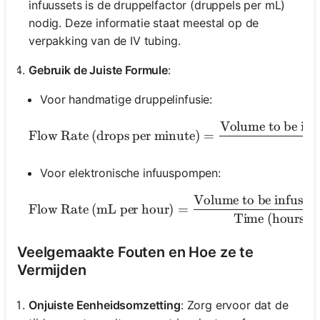
infuussets is de druppelfactor (druppels per mL)
nodig. Deze informatie staat meestal op de
verpakking van de IV tubing.
Gebruik de Juiste Formule
:
Voor handmatige druppelinfusie:
Volume to be inf
\tex
Flow Rate (drops per minute)
=
Voor elektronische infuuspompen:
Volume to be infused
\text{Flow Rate (mL 
Flow Rate (mL per hour)
=
Time (hours)
Veelgemaakte Fouten en Hoe ze te
Vermijden
Onjuiste Eenheidsomzetting
: Zorg ervoor dat de