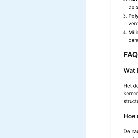
de s
Pol
ver
Mil
beh
FAQ
Wat 
Het do
kernen
struct
Hoe 
De nau