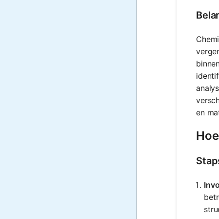
Bela
Chemis
vergem
binnen
identi
analy
versch
en mat
Hoe
Stap
Invo
bet
stru