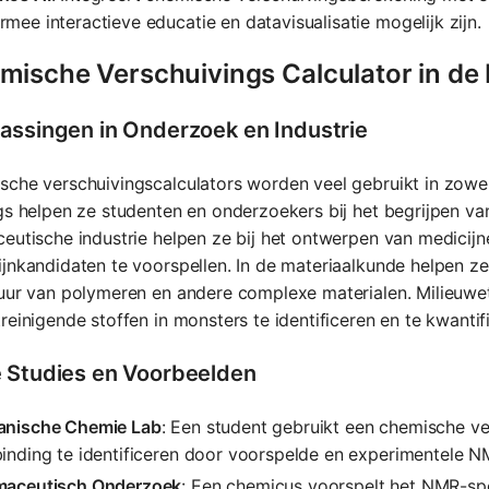
mee interactieve educatie en datavisualisatie mogelijk zijn.
mische Verschuivings Calculator in de 
assingen in Onderzoek en Industrie
che verschuivingscalculators worden veel gebruikt in zowel
gs helpen ze studenten en onderzoekers bij het begrijpen va
eutische industrie helpen ze bij het ontwerpen van medicij
jnkandidaten te voorspellen. In de materiaalkunde helpen ze
tuur van polymeren en andere complexe materialen. Milieuw
reinigende stoffen in monsters te identificeren en te kwantif
 Studies en Voorbeelden
anische Chemie Lab
: Een student gebruikt een chemische v
inding te identificeren door voorspelde en experimentele NM
maceutisch Onderzoek
: Een chemicus voorspelt het NMR-s