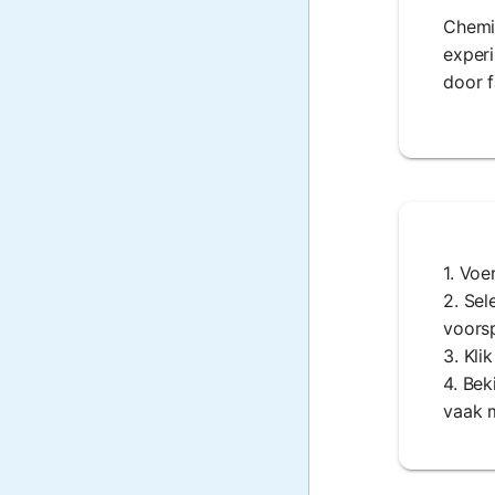
Chemi
exper
door f
1. Voe
2. Sel
voorsp
3. Kli
4. Bek
vaak m