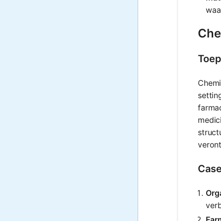
waar
Che
Toep
Chemis
settin
farmac
medici
struc
veront
Case
Org
verb
Far