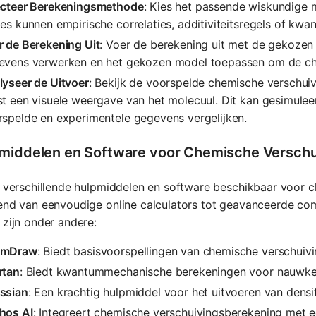
ecteer Berekeningsmethode
: Kies het passende wiskundige 
es kunnen empirische correlaties, additiviteitsregels of 
r de Berekening Uit
: Voer de berekening uit met de gekozen
evens verwerken en het gekozen model toepassen om de che
lyseer de Uitvoer
: Bekijk de voorspelde chemische verschui
st een visuele weergave van het molecuul. Dit kan gesimule
rspelde en experimentele gegevens vergelijken.
middelen en Software voor Chemische Verschu
n verschillende hulpmiddelen en software beschikbaar voor 
rend van eenvoudige online calculators tot geavanceerde c
 zijn onder andere:
emDraw
: Biedt basisvoorspellingen van chemische verschuivi
rtan
: Biedt kwantummechanische berekeningen voor nauwkeu
ssian
: Een krachtig hulpmiddel voor het uitvoeren van densi
hos AI
: Integreert chemische verschuivingsberekening met 