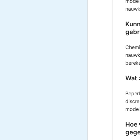
model.
nauwke
Kunn
gebr
Chemi
nauwke
berek
Wat 
Beperk
discre
model
Hoe 
geg