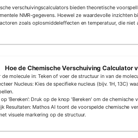
sche verschuivingscalculators bieden theoretische voorspel
imentele NMR-gegevens. Hoewel ze waardevolle inzichten bi
actoren zoals oplosmiddeleffecten en temperatuur, die niet
Hoe de Chemische Verschuiving Calculator v
r de molecule in: Teken of voer de structuur in van de molecu
ecteer Nucleus: Kies de specifieke nucleus (bijv. 1H, 13C) w
ellen.
k op ‘Bereken’: Druk op de knop 'Bereken' om de chemische v
ijk Resultaten: Mathos AI toont de voorspelde chemische ve
et visuele markering op de structuur.