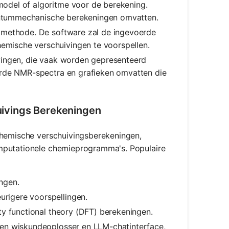
model of algoritme voor de berekening.
kwantummechanische berekeningen omvatten.
 methode. De software zal de ingevoerde
mische verschuivingen te voorspellen.
vingen, die vaak worden gepresenteerd
erde NMR-spectra en grafieken omvatten die
ivings Berekeningen
chemische verschuivingsberekeningen,
omputationele chemieprogramma's. Populaire
ngen.
rigere voorspellingen.
ty functional theory (DFT) berekeningen.
een wiskundeoplosser en LLM-chatinterface,