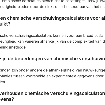
 Empirische correlaties bieden snelle schattingen, terwijl
urigheid bieden door de elektronische structuur van het m
en chemische verschuivingscalculators voor a
uikt?
sche verschuivingscalculators kunnen voor een breed scala
urigheid kan variëren afhankelijk van de complexiteit van d
eningsmethode.
zijn de beperkingen van chemische verschuivin
ingen zijn onder andere de afhankelijkheid van nauwkeurig
panties tussen voorspelde en experimentele gegevens door 
len.
verhouden chemische verschuivingscalculators
evens?