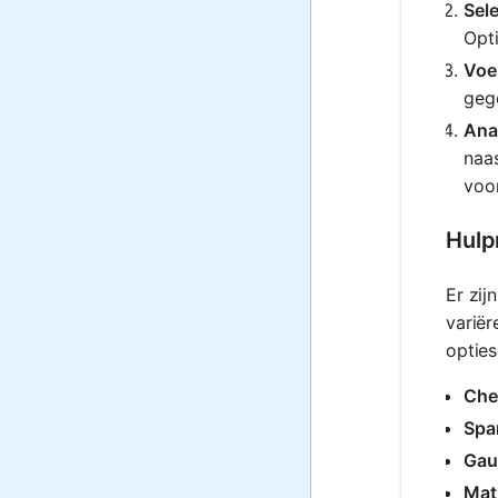
Sel
Opti
Voe
geg
Ana
naa
voo
Hulp
Er zij
varië
opties
Ch
Spa
Gau
Mat