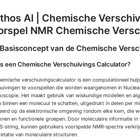
thos AI | Chemische Verschivi
orspel NMR Chemische Versc
 Basisconcept van de Chemische Versch
is een Chemische Verschuivings Calculator?
hemische verschuivingscalculator is een computationeel hu
huivingen te voorspellen die worden waargenomen in Nucle
roscopie. Het maakt gebruik van wiskundige modellen en alg
 binnen een molecuul te schatten, uitgedrukt in delen per mi
eerd op de elektronische omgeving rondom elke kern, die w
onen en functionele groepen. Door moleculaire informatie i
-string, kunnen gebruikers voorspelde NMR-spectra verkrijg
retatie van moleculaire structuren.