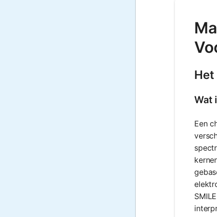
Ma
Vo
Het
Wat 
Een c
versc
spect
kernen
gebas
elektr
SMILES
interp