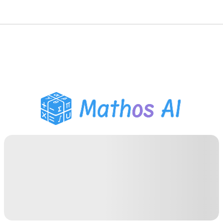
Wiskunde Oplosser
AI Tutor
PDF Huiswerk Helper
Studietools