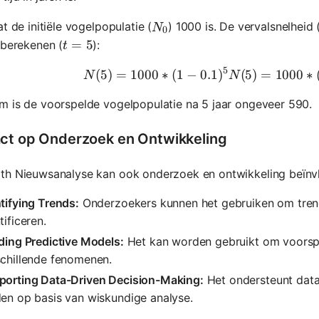
N_0
at de initiële vogelpopulatie (
) 1000 is. De vervalsnelheid 
N
0
t = 5
=
5
 berekenen (
):
t
5
(
5
)
=
1000
∗
(
1
−
0.1
)
(
5
)
N(5) = 100
=
1000
∗
N
N
 is de voorspelde vogelpopulatie na 5 jaar ongeveer 590.
ct op Onderzoek en Ontwikkeling
th Nieuwsanalyse kan ook onderzoek en ontwikkeling beïnv
tifying Trends:
Onderzoekers kunnen het gebruiken om tren
tificeren.
ding Predictive Models:
Het kan worden gebruikt om voorsp
schillende fenomenen.
porting Data-Driven Decision-Making:
Het ondersteunt data
en op basis van wiskundige analyse.