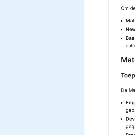
Om de 
Mat
New
Bas
calc
Math
Toep
De Mat
Eng
gebe
Deve
geg
Pro