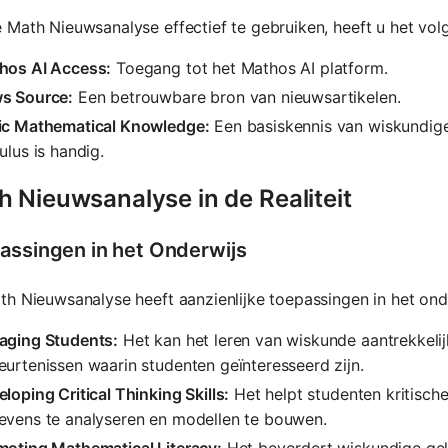
Math Nieuwsanalyse effectief te gebruiken, heeft u het vol
hos AI Access:
Toegang tot het Mathos AI platform.
s Source:
Een betrouwbare bron van nieuwsartikelen.
ic Mathematical Knowledge:
Een basiskennis van wiskundige 
ulus is handig.
 Nieuwsanalyse in de Realiteit
assingen in het Onderwijs
h Nieuwsanalyse heeft aanzienlijke toepassingen in het ond
aging Students:
Het kan het leren van wiskunde aantrekkeli
urtenissen waarin studenten geïnteresseerd zijn.
loping Critical Thinking Skills:
Het helpt studenten kritisch
evens te analyseren en modellen te bouwen.
moting Mathematical Literacy:
Het bevordert wiskundige gele