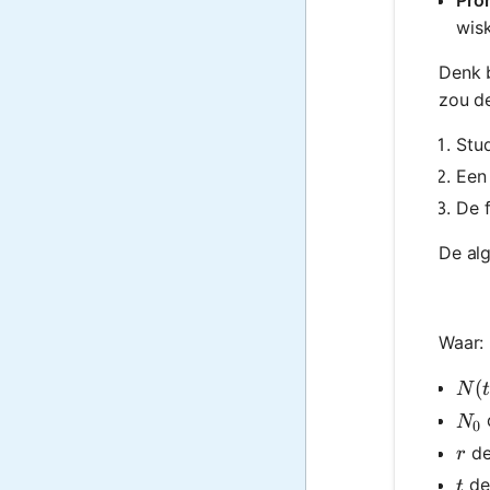
wisk
Denk b
zou d
Stud
Een 
De 
De alg
Waar:
N(t
(
N
t
N_
d
N
0
r
de
r
t
de 
t