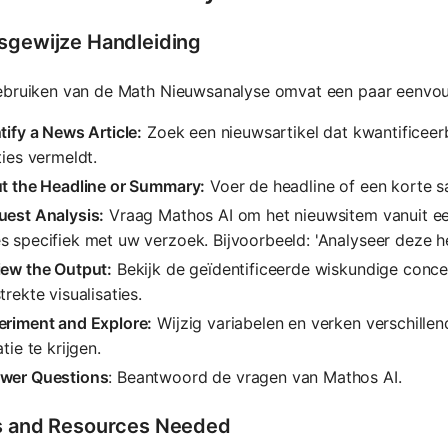
sgewijze Handleiding
ebruiken van de Math Nieuwsanalyse omvat een paar eenvou
tify a News Article:
Zoek een nieuwsartikel dat kwantificeerb
ties vermeldt.
ut the Headline or Summary:
Voer de headline of een korte sa
uest Analysis:
Vraag Mathos AI om het nieuwsitem vanuit een
s specifiek met uw verzoek. Bijvoorbeeld: 'Analyseer deze 
iew the Output:
Bekijk de geïdentificeerde wiskundige conce
trekte visualisaties.
eriment and Explore:
Wijzig variabelen en verken verschille
atie te krijgen.
wer Questions
: Beantwoord de vragen van Mathos AI.
s and Resources Needed