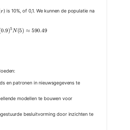
r
(
) is 10%, of 0,1. We kunnen de populatie na
r
5
0 * (1 - 0.1)^5 N(5) = 1000 * (0.9)^5 N(5) ≈ 590.49
(
0.9
)
(
5
)
≈
590.49
N
loeden:
ds en patronen in nieuwsgegevens te
ellende modellen te bouwen voor
gestuurde besluitvorming door inzichten te