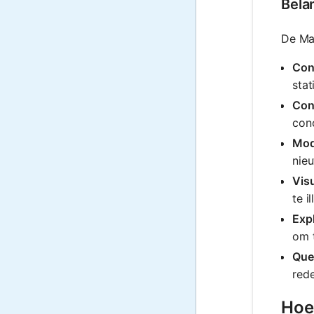
Bela
De Mat
Conc
stat
Cont
con
Mod
nie
Visu
te i
Expl
om 
Que
rede
Hoe