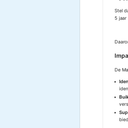
Stel d
5 jaar
Daarom
Impa
De Ma
Iden
iden
Buil
ver
Sup
bied