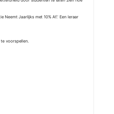
e Neemt Jaarlijks met 10% Af.' Een leraar
te voorspellen.
 * (1 - r)^t