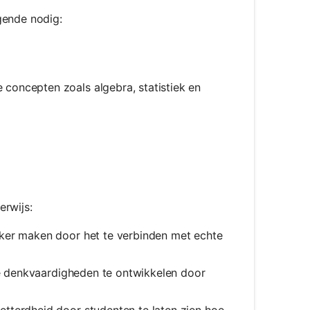
gende nodig:
concepten zoals algebra, statistiek en
erwijs:
jker maken door het te verbinden met echte
e denkvaardigheden te ontwikkelen door
tterdheid door studenten te laten zien hoe