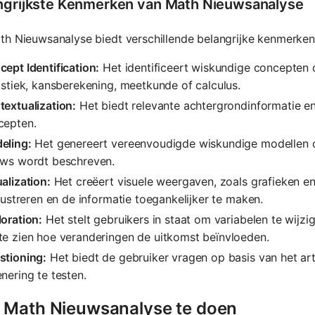
ngrijkste Kenmerken van Math Nieuwsanalyse
h Nieuwsanalyse biedt verschillende belangrijke kenmerken
ept Identification:
Het identificeert wiskundige concepten d
istiek, kansberekening, meetkunde of calculus.
extualization:
Het biedt relevante achtergrondinformatie en
cepten.
eling:
Het genereert vereenvoudigde wiskundige modellen om
uws wordt beschreven.
alization:
Het creëert visuele weergaven, zoals grafieken 
llustreren en de informatie toegankelijker te maken.
oration:
Het stelt gebruikers in staat om variabelen te wijzi
te zien hoe veranderingen de uitkomst beïnvloeden.
stioning:
Het biedt de gebruiker vragen op basis van het ar
nering te testen.
 Math Nieuwsanalyse te doen