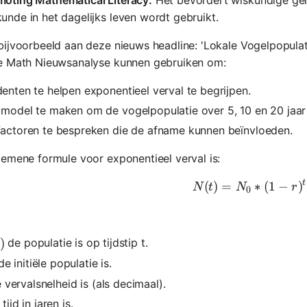
unde in het dagelijks leven wordt gebruikt.
ijvoorbeeld aan deze nieuws headline: 'Lokale Vogelpopulati
e Math Nieuwsanalyse kunnen gebruiken om:
enten te helpen exponentieel verval te begrijpen.
model te maken om de vogelpopulatie over 5, 10 en 20 jaar 
factoren te bespreken die de afname kunnen beïnvloeden.
emene formule voor exponentieel verval is:
t
(
)
=
N(t) = N_0
∗
(
1
−
)
N
t
N
r
0
)
)
de populatie is op tijdstip t.
0
e initiële populatie is.
 vervalsnelheid is (als decimaal).
tijd in jaren is.