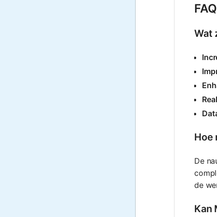
FAQ
Wat 
Inc
Imp
Enha
Real
Data
Hoe 
De na
compl
de wer
Kan 