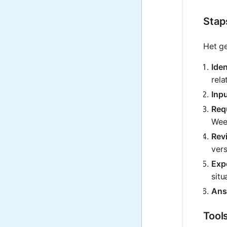
Stap
Het g
Iden
rela
Inp
Req
Wee
Rev
vers
Exp
situ
Ans
Tool