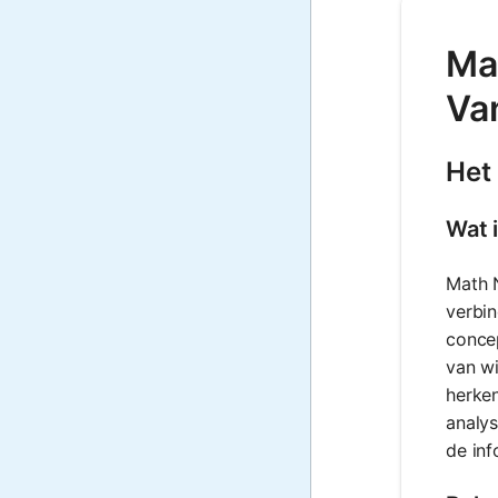
Ma
Va
Het
Wat 
Math N
verbin
concep
van wi
herken
analys
de inf