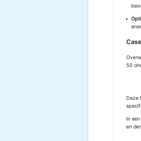
beoo
Opt
ener
Case
Overwe
50 ohm
Deze h
specif
In ee
en dem