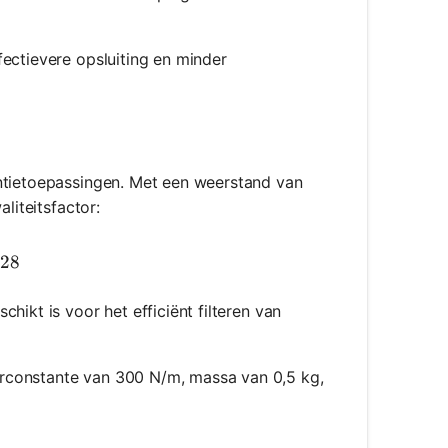
ffectievere opsluiting en minder
entietoepassingen. Met een weerstand van
liteitsfactor:
{1}{50} \cdot \sqrt{\frac{2}{0.01}} \approx 28.28
.28
hikt is voor het efficiënt filteren van
rconstante van 300 N/m, massa van 0,5 kg,
{\sqrt{300 \cdot 0.5}}{2} \approx 3.87