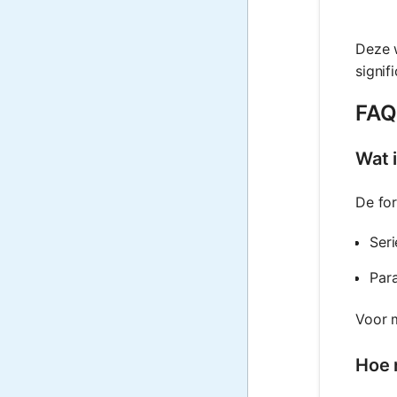
Deze 
signif
FAQ 
Wat 
De for
Ser
Para
Voor 
Hoe 