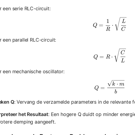
 een serie RLC-circuit:
Q = \frac
1
L
=
⋅
Q
R
C
 een parallel RLC-circuit:
Q = R \cd
C
=
⋅
Q
R
L
 een mechanische oscillator:
Q = \frac
⋅
k
m
=
Q
b
eken Q
: Vervang de verzamelde parameters in de relevante 
rpreteer het Resultaat
: Een hogere Q duidt op minder energieve
rotere demping aangeeft.