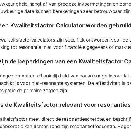
wkeurigheid hangt af van precieze invoermetingen en corre
auwkeurige data kunnen berekeningen zeer betrouwbaar zijn
een Kwaliteitsfactor Calculator worden gebruikt
waliteitsfactorcalculators zijn specifiek ontworpen voor de
king tot resonantie, niet voor financiële gegevens of markte
zijn de beperkingen van een Kwaliteitsfactor Ca
ingen omvatten afhankelijkheid van nauwkeurige invoerdata
eschikt is voor niet-resonante systemen. De effectiviteit is 
ssipatie de primaire zorgen zijn.
is de Kwaliteitsfactor relevant voor resonantie
liteitsfactor meet direct de resonantiescherpte, en beschri
eabsorptie kan richten rond zijn resonantiefrequentie. Hog