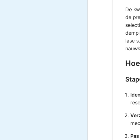
De kwa
de pre
select
dempin
lasers
nauwke
Hoe 
Stap
Iden
res
Ver
mech
Pas