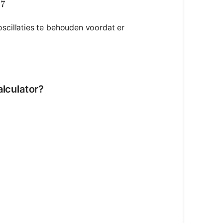
87
cillaties te behouden voordat er
alculator?
b}