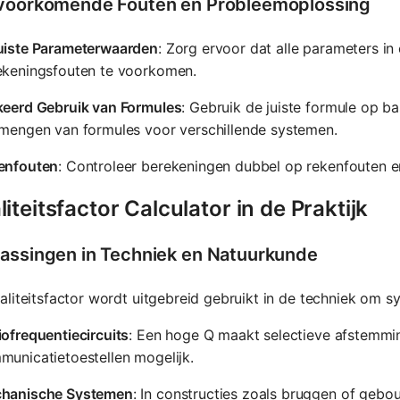
voorkomende Fouten en Probleemoplossing
uiste Parameterwaarden
: Zorg ervoor dat alle parameters i
ekeningsfouten te voorkomen.
keerd Gebruik van Formules
: Gebruik de juiste formule op b
 mengen van formules voor verschillende systemen.
enfouten
: Controleer berekeningen dubbel op rekenfouten en
iteitsfactor Calculator in de Praktijk
assingen in Techniek en Natuurkunde
liteitsfactor wordt uitgebreid gebruikt in de techniek om s
ofrequentiecircuits
: Een hoge Q maakt selectieve afstemming
unicatietoestellen mogelijk.
hanische Systemen
: In constructies zoals bruggen of gebou