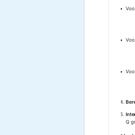
Voor
Voor
Voor
Ber
Inte
Q g