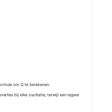
{1}{R} \cdot \sqrt{\frac{L}{C}}
ot \sqrt{\frac{C}{L}}
{\sqrt{k \cdot m}}{b}
formule om Q te berekenen.
rlies bij elke oscillatie, terwijl een lagere