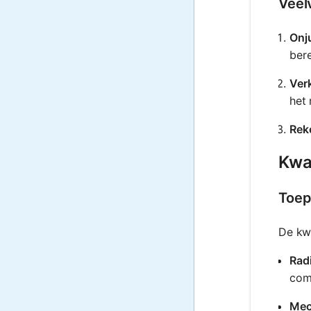
Veel
Onj
ber
Ver
het
Rek
Kwal
Toep
De kwa
Radi
comm
Mec