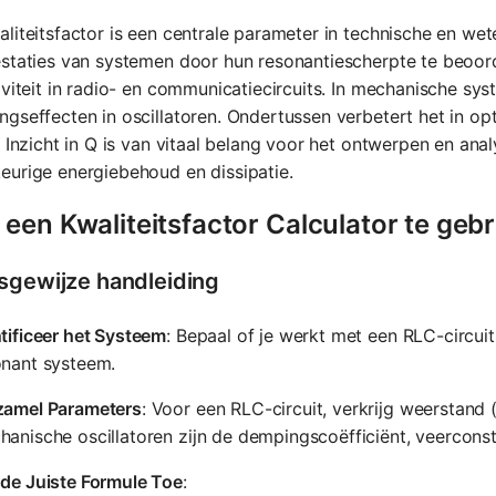
liteitsfactor is een centrale parameter in technische en we
staties van systemen door hun resonantiescherpte te beoorde
iviteit in radio- en communicatiecircuits. In mechanische sys
gseffecten in oscillatoren. Ondertussen verbetert het in opt
. Inzicht in Q is van vitaal belang voor het ontwerpen en ana
urige energiebehoud en dissipatie.
een Kwaliteitsfactor Calculator te geb
sgewijze handleiding
tificeer het Systeem
: Bepaal of je werkt met een RLC-circuit
onant systeem.
zamel Parameters
: Voor een RLC-circuit, verkrijg weerstand (
anische oscillatoren zijn de dempingscoëfficiënt, veerconst
 de Juiste Formule Toe
: