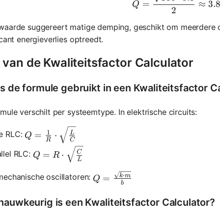
=
≈
3.
Q
2
waarde suggereert matige demping, geschikt om meerdere os
icant energieverlies optreedt.
van de Kwaliteitsfactor Calculator
is de formule gebruikt in een Kwaliteitsfactor C
mule verschilt per systeemtype. In elektrische circuits:
Q = \frac{1}{R} \cdot \sqrt{\frac{L}{C}}
1
ie RLC:
L
=
⋅
Q
R
C
Q = R \cdot \sqrt{\frac{C}{L}}
llel RLC:
C
=
⋅
Q
R
L
Q = \frac{\sqrt{k \cdot m}}{
⋅
mechanische oscillatoren:
k
m
=
Q
b
nauwkeurig is een Kwaliteitsfactor Calculator?