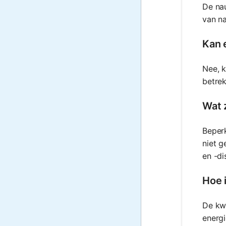
De nau
van n
Kan 
Nee, k
betrek
Wat 
Beperk
niet g
en -di
Hoe 
De kwa
energi