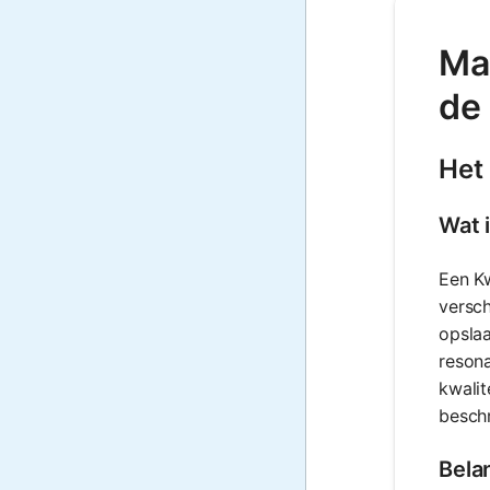
Mat
de
Het 
Wat 
Een Kw
versch
opslaa
resona
kwalit
beschr
Bela