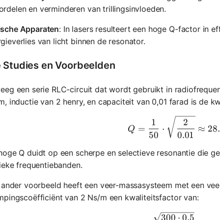
rdelen en verminderen van trillingsinvloeden.
ische Apparaten
: In lasers resulteert een hoge Q-factor in e
gieverlies van licht binnen de resonator.
 Studies en Voorbeelden
eg een serie RLC-circuit dat wordt gebruikt in radiofrequ
, inductie van 2 henry, en capaciteit van 0,01 farad is de kwa
Q = \frac
1
2
=
⋅
≈
28
Q
50
0.01
oge Q duidt op een scherpe en selectieve resonantie die gesc
ieke frequentiebanden.
n ander voorbeeld heeft een veer-massasysteem met een vee
pingscoëfficiënt van 2 Ns/m een kwaliteitsfactor van:
Q = \frac
300
⋅
0.5