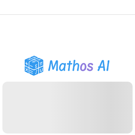
Wiskunde Oplosser
AI Tutor
PDF Huiswerk Helper
Studietools