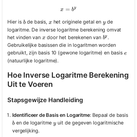
y
=
x = b^y
x
b
b
x
y
Hier is
de basis,
het originele getal en
de
b
x
y
logaritme. De inverse logaritme berekening omvat
y
x
b^y
het vinden van
door het berekenen van
.
x
b
Gebruikelijke basissen die in logaritmen worden
e
gebruikt, zijn basis 10 (gewone logaritme) en basis
e
(natuurlijke logaritme).
Hoe Inverse Logaritme Berekening
Uit te Voeren
Stapsgewijze Handleiding
Identificeer de Basis en Logaritme
: Bepaal de basis
b
y
en de logaritme
uit de gegeven logaritmische
b
y
vergelijking.