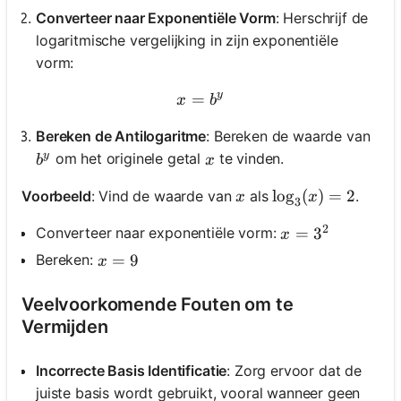
Converteer naar Exponentiële Vorm
: Herschrijf de
logaritmische vergelijking in zijn exponentiële
vorm:
y
=
x = b^y
x
b
Bereken de Antilogaritme
: Bereken de waarde van
y
b^y
x
om het originele getal
te vinden.
b
x
x
\log_3(x) = 2
lo
g
(
)
=
2
Voorbeeld
: Vind de waarde van
als
.
x
x
3
2
x = 3^2
=
3
Converteer naar exponentiële vorm:
x
x = 9
=
9
Bereken:
x
Veelvoorkomende Fouten om te
Vermijden
Incorrecte Basis Identificatie
: Zorg ervoor dat de
juiste basis wordt gebruikt, vooral wanneer geen