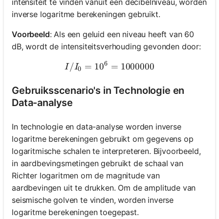
intensiteit te vinden vanuit een decibelniveau, worden
inverse logaritme berekeningen gebruikt.
Voorbeeld
: Als een geluid een niveau heeft van 60
dB, wordt de intensiteitsverhouding gevonden door:
6
/
=
1
0
I/I_0 = 10^{6} = 1000000
=
1000000
I
I
0
Gebruiksscenario's in Technologie en
Data-analyse
In technologie en data-analyse worden inverse
logaritme berekeningen gebruikt om gegevens op
logaritmische schalen te interpreteren. Bijvoorbeeld,
in aardbevingsmetingen gebruikt de schaal van
Richter logaritmen om de magnitude van
aardbevingen uit te drukken. Om de amplitude van
seismische golven te vinden, worden inverse
logaritme berekeningen toegepast.