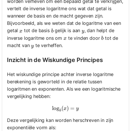
worden verheven om een bepaald getal te verkrijgen,
vertelt de inverse logaritme ons wat dat getal is
wanneer de basis en de macht gegeven zijn.
Bijvoorbeeld, als we weten dat de logaritme van een
x
b
y
getal
tot de basis
gelijk is aan
, dan helpt de
x
b
y
x
b
inverse logaritme ons om
te vinden door
tot de
x
b
y
macht van
te verheffen.
y
Inzicht in de Wiskundige Principes
Het wiskundige principe achter inverse logaritme
berekening is geworteld in de relatie tussen
logaritmen en exponenten. Als we een logaritmische
vergelijking hebben:
lo
g
(
\log_b(x) = y
)
=
x
y
b
Deze vergelijking kan worden herschreven in zijn
exponentiële vorm als: