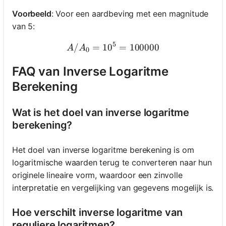
Voorbeeld
: Voor een aardbeving met een magnitude
van 5:
5
/
=
1
0
A/A_0 = 10^{5} = 10000
=
100000
A
A
0
FAQ van Inverse Logaritme
Berekening
Wat is het doel van inverse logaritme
berekening?
Het doel van inverse logaritme berekening is om
logaritmische waarden terug te converteren naar hun
originele lineaire vorm, waardoor een zinvolle
interpretatie en vergelijking van gegevens mogelijk is.
Hoe verschilt inverse logaritme van
reguliere logaritmen?