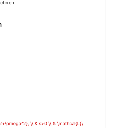
ctoren.
n
2+\omega^2}, \\ & s>0 \\ & \mathcal{L}\