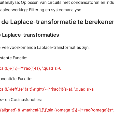
uitanalyse: Oplossen van circuits met condensatoren en indu
aalverwerking: Filtering en systeemanalyse.
 de Laplace-transformatie te berekene
s Laplace-transformaties
 veelvoorkomende Laplace-transformaties zijn:
tante Functie:
al{L}\{1\}= rac{1}{s}, \quad s>0
nentiële Functie:
al{L}\left\{e^{a t}\right\}= rac{1}{s-a}, \quad s>a
s- en Cosinusfuncties:
{aligned} & \mathcal{L}\{\sin (\omega t)\}= rac{\omega}{s^