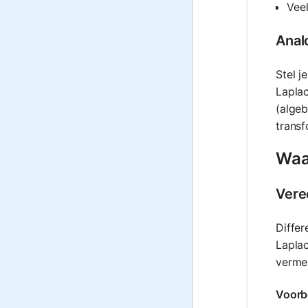
Veel
Analo
Stel j
Laplac
(algeb
transf
Waa
Vere
Differ
Laplac
verme
Voorb