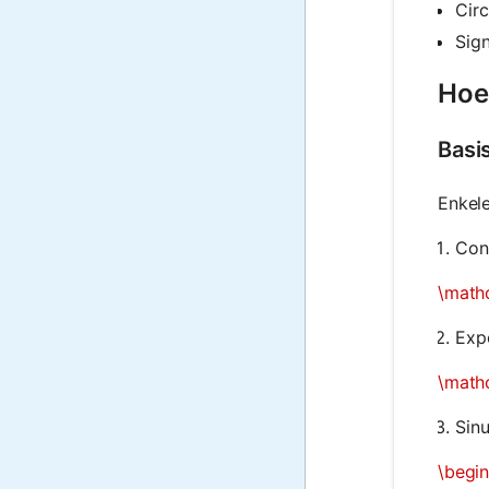
Circ
Sign
Hoe
Basi
Enkele
Cons
\mathc
Expo
\mathc
Sinu
\begin