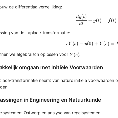
uw de differentiaalvergelijking:
(
)
\frac{d y(
d
y
t
+
(
)
=
(
)
y
t
f
t
d
t
sing van de Laplace-transformatie:
(
)
−
(
0
)
+
s Y(s)-y(
(
)
=
s
Y
s
y
Y
s
Y(s)
(
)
nnen we algebraïsch oplossen voor
.
Y
s
kkelijk omgaan met Initiële Voorwaarden
lace-transformatie neemt van nature initiële voorwaarden op
den.
assingen in Engineering en Natuurkunde
elsystemen: Ontwerp en analyse van regelsystemen.