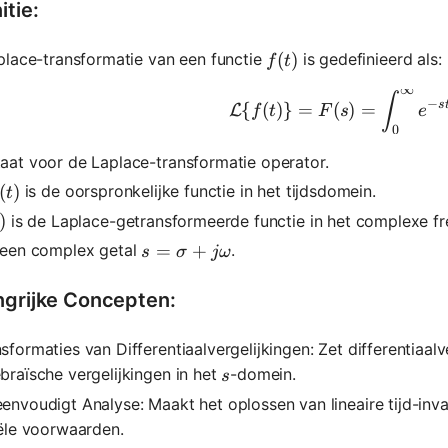
itie:
f(t)
(
)
place-transformatie van een functie
is gedefinieerd als:
f
t
∞
\mathcal{
∫
−
s
{
(
)}
=
(
)
=
L
f
t
F
s
e
0
aat voor de Laplace-transformatie operator.
thcal{L}
ad f(t)
(
)
is de oorspronkelijke functie in het tijdsdomein.
t
)
)
is de Laplace-getransformeerde functie in het complexe f
s=\sigma+j \omega
=
+
 een complex getal
.
s
σ
jω
ngrijke Concepten:
sformaties van Differentiaalvergelijkingen: Zet differentiaalv
s
braïsche vergelijkingen in het
-domein.
s
envoudigt Analyse: Maakt het oplossen van lineaire tijd-inv
iële voorwaarden.