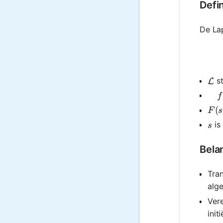
Defin
De La
st
\ma
L
\qu
f
F(s
(
F
s
s
is
s
Bela
Tran
alge
Vere
init