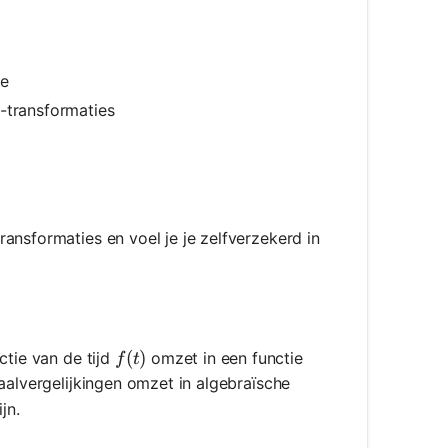
ie
e-transformaties
ansformaties en voel je je zelfverzekerd in
f(t)
(
)
ctie van de tijd
omzet in een functie
f
t
iaalvergelijkingen omzet in algebraïsche
jn.