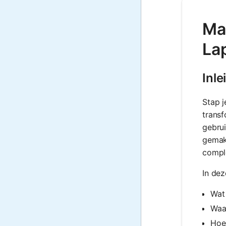
Mat
La
Inle
Stap j
transf
gebrui
gemakk
comple
In dez
Wat 
Waa
Hoe