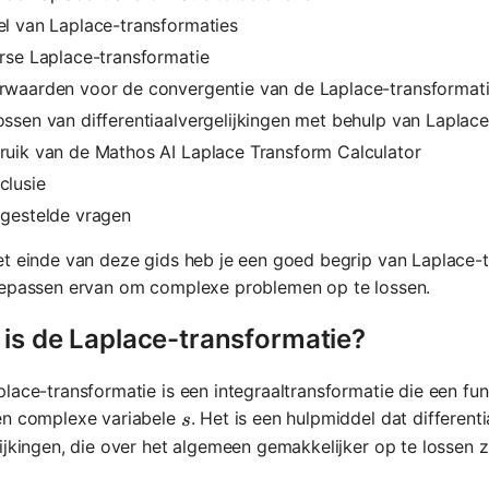
el van Laplace-transformaties
rse Laplace-transformatie
rwaarden voor de convergentie van de Laplace-transformat
ssen van differentiaalvergelijkingen met behulp van Laplac
ruik van de Mathos AI Laplace Transform Calculator
clusie
lgestelde vragen
t einde van deze gids heb je een goed begrip van Laplace-tr
oepassen ervan om complexe problemen op te lossen.
 is de Laplace-transformatie?
lace-transformatie is een integraaltransformatie die een fun
s
en complexe variabele
. Het is een hulpmiddel dat different
s
ijkingen, die over het algemeen gemakkelijker op te lossen zi