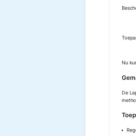
Bescho
Toepas
Nu ku
Gema
De Lap
metho
Toep
Reg