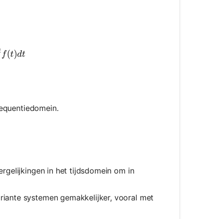
L}\{f(t)\}=F(s)=\int_0^{\infty} e^{-s t} f(t) d t
t
(
)
f
t
d
t
requentiedomein.
ergelijkingen in het tijdsdomein om in
ariante systemen gemakkelijker, vooral met