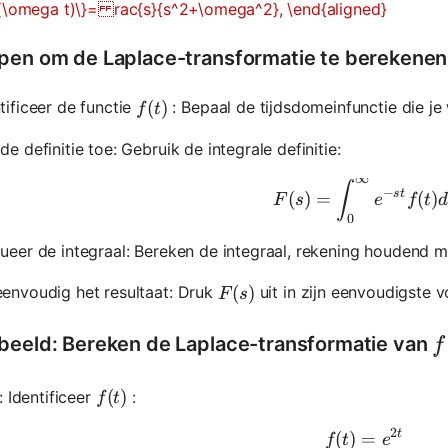
 (\omega t)\}= rac{s}{s^2+\omega^2}, \end{aligned}
pen om de Laplace-transformatie te berekenen
f(t)
(
)
tificeer de functie
: Bepaal de tijdsdomeinfunctie die je 
f
t
de definitie toe: Gebruik de integrale definitie:
∞
F(s)=\int_
∫
−
s
t
(
)
=
(
)
F
s
e
f
t
d
0
lueer de integraal: Bereken de integraal, rekening houdend
F(s)
(
)
eenvoudig het resultaat: Druk
uit in zijn eenvoudigste 
F
s
f
beeld: Bereken de Laplace-transformatie van
f
f(t)
(
)
: Identificeer
:
f
t
2
t
(
)
=
f(t)=e^{2 
f
t
e