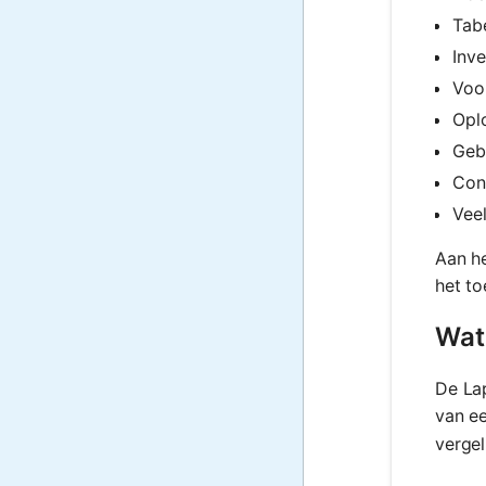
Tab
Inve
Voo
Oplo
Geb
Con
Vee
Aan he
het t
Wat
De Lap
van e
vergel