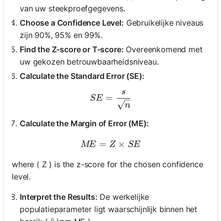
van uw steekproefgegevens.
Choose a Confidence Level:
Gebruikelijke niveaus
zijn 90%, 95% en 99%.
Find the Z-score or T-score:
Overeenkomend met
uw gekozen betrouwbaarheidsniveau.
Calculate the Standard Error (SE):
s
SE = \frac{s}{\sqrt{n}}
=
SE
n
Calculate the Margin of Error (ME):
=
ME = Z \times SE
×
ME
Z
SE
where ( Z ) is the z-score for the chosen confidence
level.
Interpret the Results:
De werkelijke
populatieparameter ligt waarschijnlijk binnen het