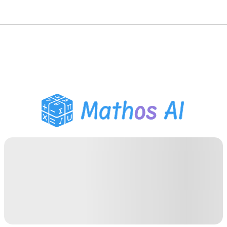
Wiskunde Oplosser
AI Tutor
PDF Huiswerk Helper
Studietools