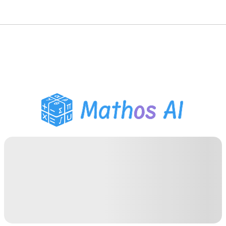
Wiskunde Oplosser
AI Tutor
PDF Huiswerk Helper
Studietools