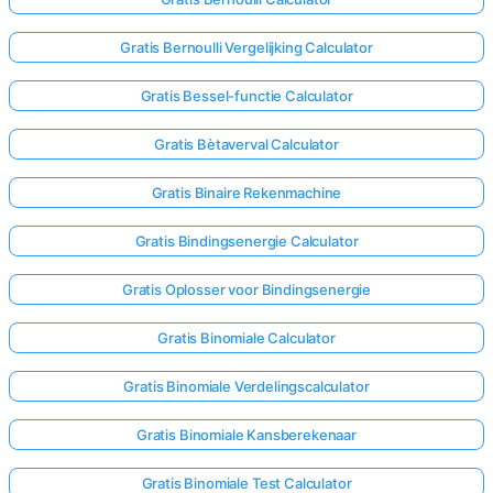
Gratis Bernoulli Vergelijking Calculator
Nog
Geen
Gratis Bessel-functie Calculator
Vragen
Gratis Bètaverval Calculator
Stel
Je
Gratis Binaire Rekenmachine
Eerste
Vraag
Gratis Bindingsenergie Calculator
Gratis Oplosser voor Bindingsenergie
Gratis Binomiale Calculator
Gratis Binomiale Verdelingscalculator
Gratis Binomiale Kansberekenaar
Gratis Binomiale Test Calculator