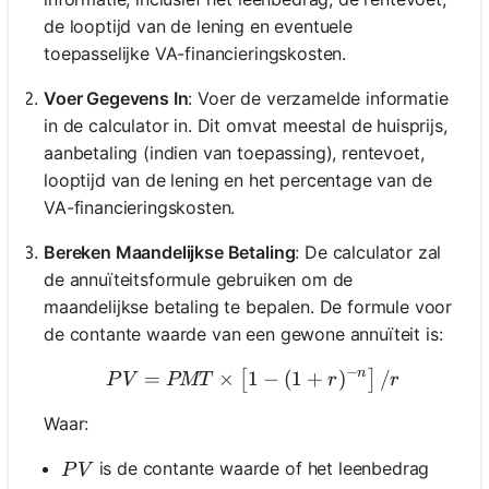
de looptijd van de lening en eventuele
toepasselijke VA-financieringskosten.
Voer Gegevens In
: Voer de verzamelde informatie
in de calculator in. Dit omvat meestal de huisprijs,
aanbetaling (indien van toepassing), rentevoet,
looptijd van de lening en het percentage van de
VA-financieringskosten.
Bereken Maandelijkse Betaling
: De calculator zal
de annuïteitsformule gebruiken om de
maandelijkse betaling te bepalen. De formule voor
de contante waarde van een gewone annuïteit is:
−
n
=
×
1
PV = PMT \times \left[1 - 
−
(
1
+
)
/
[
]
P
V
PMT
r
r
Waar:
PV
is de contante waarde of het leenbedrag
P
V