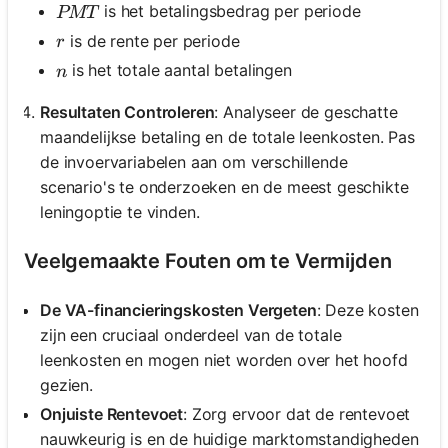
PMT
is het betalingsbedrag per periode
PMT
r
is de rente per periode
r
n
is het totale aantal betalingen
n
Resultaten Controleren
: Analyseer de geschatte
maandelijkse betaling en de totale leenkosten. Pas
de invoervariabelen aan om verschillende
scenario's te onderzoeken en de meest geschikte
leningoptie te vinden.
Veelgemaakte Fouten om te Vermijden
De VA-financieringskosten Vergeten
: Deze kosten
zijn een cruciaal onderdeel van de totale
leenkosten en mogen niet worden over het hoofd
gezien.
Onjuiste Rentevoet
: Zorg ervoor dat de rentevoet
nauwkeurig is en de huidige marktomstandigheden