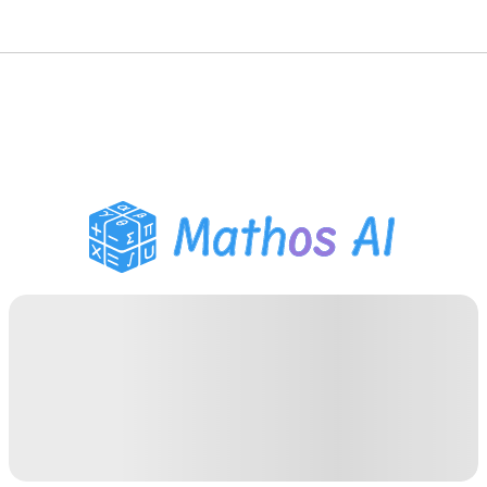
Wiskunde Oplosser
AI Tutor
PDF Huiswerk Helper
Studietools