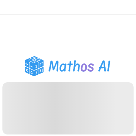
Wiskunde Oplosser
AI Tutor
PDF Huiswerk Helper
Studietools