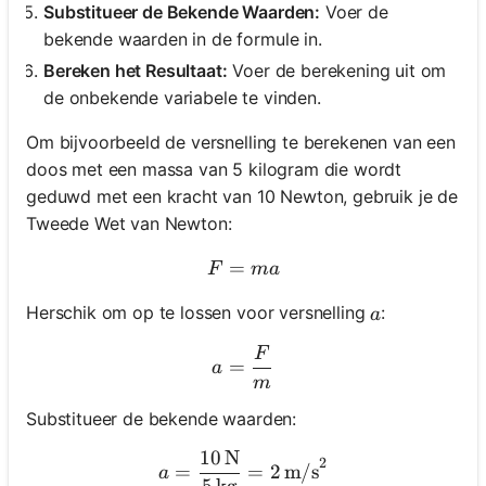
Substitueer de Bekende Waarden:
Voer de
bekende waarden in de formule in.
Bereken het Resultaat:
Voer de berekening uit om
de onbekende variabele te vinden.
Om bijvoorbeeld de versnelling te berekenen van een
doos met een massa van 5 kilogram die wordt
geduwd met een kracht van 10 Newton, gebruik je de
Tweede Wet van Newton:
=
F = ma
F
ma
a
Herschik om op te lossen voor versnelling
:
a
F
a = \frac{F}{m}
=
a
m
Substitueer de bekende waarden:
10
N
a = \frac{10 \, \text{N}}{
2
=
=
2
m/s
a