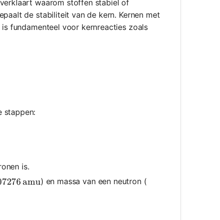
verklaart waarom stoffen stabiel of
paalt de stabiliteit van de kern. Kernen met
s is fundamenteel voor kernreacties zoals
e stappen:
ronen is.
rox 1.007276 \, \text{amu}
07276
amu
) en massa van een neutron (
eus}}