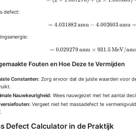
s defect:
=
4.031882
amu
−
4.002603
= 4.03188
amu
ingsenergie:
=
0.029279
amu
×
931.5
= 0.02927
MeV/am
gemaakte Fouten en Hoe Deze te Vermijden
uiste Constanten:
Zorg ervoor dat de juiste waarden voor 
uikt.
imale Nauwkeurigheid:
Wees nauwgezet met het aantal dec
versiefouten:
Vergeet niet het massadefect te vermenigvul
.
 Defect Calculator in de Praktijk