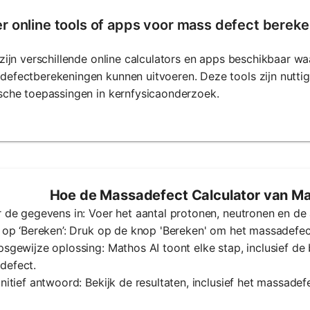
 er online tools of apps voor mass defect berek
 zijn verschillende online calculators en apps beschikbaar w
efectberekeningen kunnen uitvoeren. Deze tools zijn nutti
sche toepassingen in kernfysicaonderzoek.
Hoe de Massadefect Calculator van Ma
r de gegevens in: Voer het aantal protonen, neutronen en de
k op ‘Bereken’: Druk op de knop 'Bereken' om het massadefec
psgewijze oplossing: Mathos AI toont elke stap, inclusief 
defect.
initief antwoord: Bekijk de resultaten, inclusief het massade