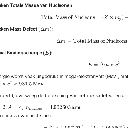
eken Totale Massa van Nucleonen:
Total Mass of Nucleons
=
(
\text{Tot
×
)
Z
m
p
(\Delta m)
(
Δ
)
eken Mass Defect
:
m
Δ
=
Total Mass of Nucleons
\Delta m 
m
(E)
(
)
aal Bindingsenergie
:
E
2
=
Δ
E = \Delt
×
E
m
c
rgie wordt vaak uitgedrukt in mega-elektronvolt (MeV), met
2
\text{amu} \times c^2 \approx 931.5 \, \text{MeV}
u
×
≈
931.5
MeV
.
c
orbeeld, overweeg de berekening van het massadefect en de 
 2
=
2
A = 4
=
4
m_{\text{nucleus}} = 4.002603 \, \text{a
=
4.002603
amu
,
,
A
m
nucleus
ale massa van nucleonen:
=
(
2
×
1.007276
)
+
(
2
×
1.008665
= (2 \tim
)