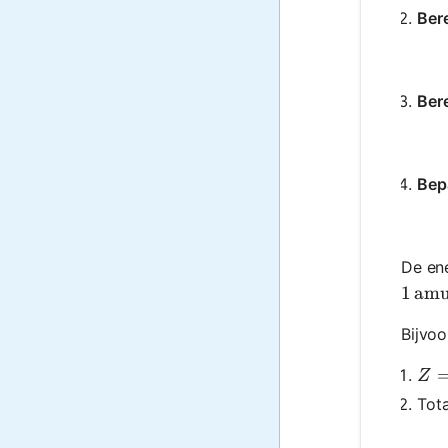
Ber
Ber
Bep
De ene
1 \, 
1
am
Bijvo
Z =
Z
Tot