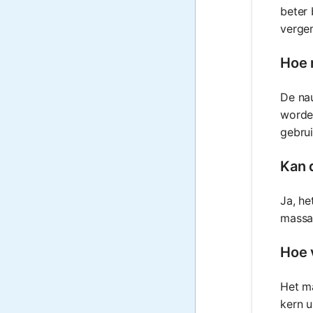
beter 
vergem
Hoe 
De nau
worde
gebru
Kan 
Ja, he
massag
Hoe 
Het ma
kern u