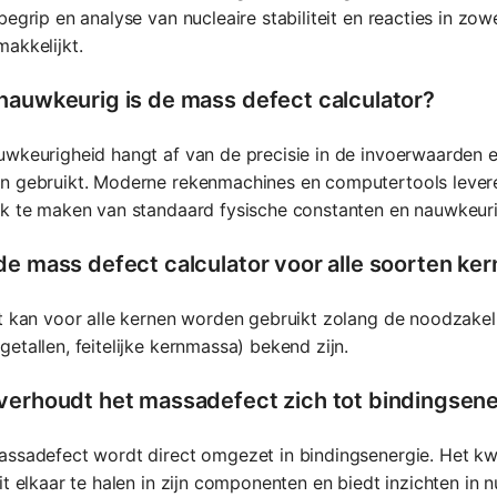
begrip en analyse van nucleaire stabiliteit en reacties in z
akkelijkt.
nauwkeurig is de mass defect calculator?
wkeurigheid hangt af van de precisie in de invoerwaarden e
n gebruikt. Moderne rekenmachines en computertools levere
ik te maken van standaard fysische constanten en nauwkeur
de mass defect calculator voor alle soorten ke
t kan voor alle kernen worden gebruikt zolang de noodzakel
etallen, feitelijke kernmassa) bekend zijn.
verhoudt het massadefect zich tot bindingsene
ssadefect wordt direct omgezet in bindingsenergie. Het kwa
it elkaar te halen in zijn componenten en biedt inzichten in nuc