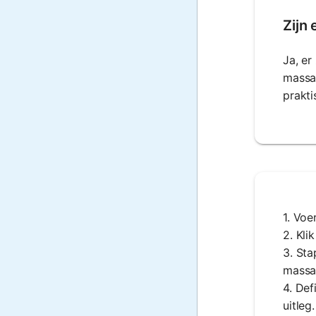
Zijn
Ja, er
massad
prakti
1. Voe
2. Kli
3. Sta
massa
4. Def
uitleg.