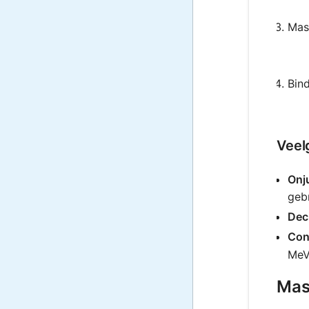
Mas
Bind
Veel
Onj
gebr
Dec
Con
MeV
Mass