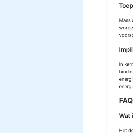
Toep
Mass d
worden
voorsp
Impl
In ker
bindi
energi
energi
FAQ
Wat 
Het do