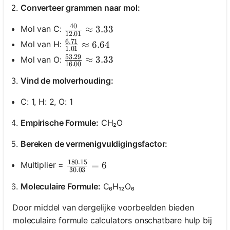
Converteer grammen naar mol:
40
\frac{40}{12.01} \approx 3.33
≈
3.33
Mol van C:
12.01
6.71
\frac{6.71}{1.01} \approx 6.64
≈
6.64
Mol van H:
1.01
53.29
\frac{53.29}{16.00} \approx 3.33
≈
3.33
Mol van O:
16.00
Vind de molverhouding:
C: 1, H: 2, O: 1
Empirische Formule:
CH₂O
Bereken de vermenigvuldigingsfactor:
180.15
\frac{180.15}{30.03} = 6
=
6
Multiplier =
30.03
Moleculaire Formule:
C₆H₁₂O₆
Door middel van dergelijke voorbeelden bieden
moleculaire formule calculators onschatbare hulp bij