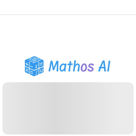
Wiskunde Oplosser
AI Tutor
PDF Huiswerk Helper
Studietools