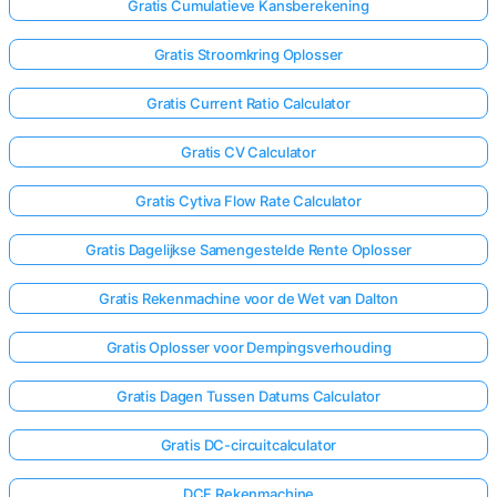
Gratis Cumulatieve Kansberekening
Gratis Stroomkring Oplosser
Gratis Current Ratio Calculator
Gratis CV Calculator
Gratis Cytiva Flow Rate Calculator
Gratis Dagelijkse Samengestelde Rente Oplosser
Gratis Rekenmachine voor de Wet van Dalton
Gratis Oplosser voor Dempingsverhouding
Gratis Dagen Tussen Datums Calculator
Log
hier
Gratis DC-circuitcalculator
in!
uning:
DCF Rekenmachine