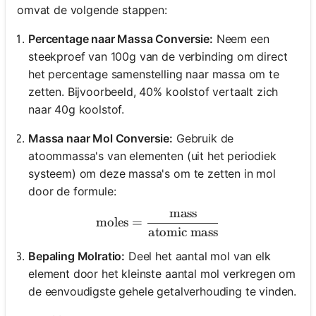
omvat de volgende stappen:
Percentage naar Massa Conversie:
Neem een
steekproef van 100g van de verbinding om direct
het percentage samenstelling naar massa om te
zetten. Bijvoorbeeld, 40% koolstof vertaalt zich
naar 40g koolstof.
Massa naar Mol Conversie:
Gebruik de
atoommassa's van elementen (uit het periodiek
systeem) om deze massa's om te zetten in mol
door de formule:
mass
\text{moles} = \frac{\tex
moles
=
atomic mass
Bepaling Molratio:
Deel het aantal mol van elk
element door het kleinste aantal mol verkregen om
de eenvoudigste gehele getalverhouding te vinden.