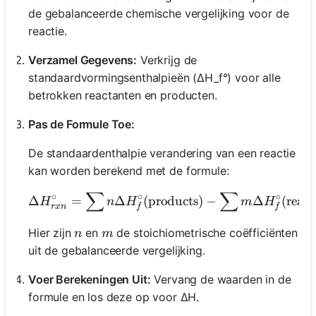
de gebalanceerde chemische vergelijking voor de
reactie.
Verzamel Gegevens:
Verkrijg de
standaardvormingsenthalpieën (ΔH_f°) voor alle
betrokken reactanten en producten.
Pas de Formule Toe:
De standaardenthalpie verandering van een reactie
kan worden berekend met de formule:
∑
∑
\Delta H^\circ_{rxn} 
∘
∘
∘
Δ
=
Δ
(
products
)
−
Δ
(
react
H
n
H
m
H
r
x
n
f
f
n
m
Hier zijn
en
de stoichiometrische coëfficiënten
n
m
uit de gebalanceerde vergelijking.
Voer Berekeningen Uit:
Vervang de waarden in de
formule en los deze op voor ΔH.