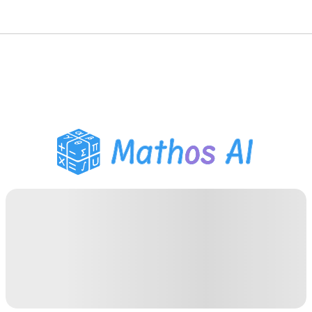
Wiskunde Oplosser
AI Tutor
PDF Huiswerk Helper
Studietools