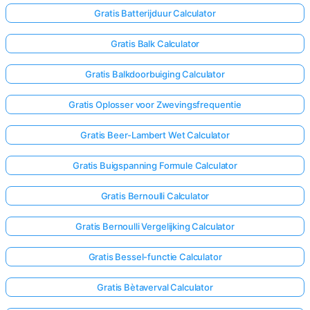
Gratis Batterijduur Calculator
Nog
Gratis Balk Calculator
Geen
Vragen
Gratis Balkdoorbuiging Calculator
Stel
Gratis Oplosser voor Zwevingsfrequentie
Je
Eerste
Gratis Beer-Lambert Wet Calculator
Vraag
Gratis Buigspanning Formule Calculator
Gratis Bernoulli Calculator
Gratis Bernoulli Vergelijking Calculator
Gratis Bessel-functie Calculator
Gratis Bètaverval Calculator