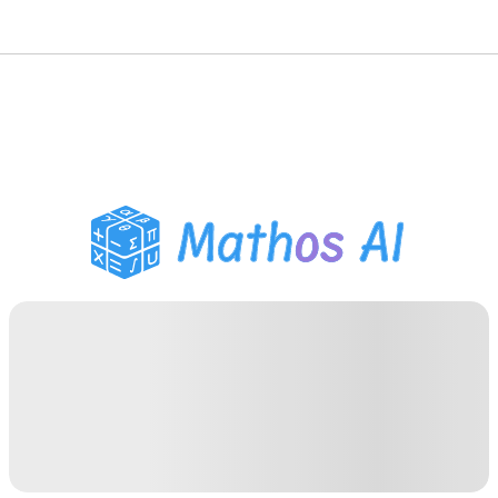
Wiskunde Oplosser
AI Tutor
PDF Huiswerk Helper
Studietools