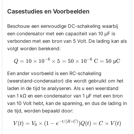
Casestudies en Voorbeelden
Beschouw een eenvoudige DC-schakeling waarbij
een condensator met een capaciteit van 10 µF is
verbonden met een bron van 5 Volt. De lading kan als
volgt worden berekend:
−
6
−
6
=
10
×
1
0
×
5
=
Q = 10 \times 10^{-6} \tim
50
×
1
0
C
=
50
µC
Q
Een ander voorbeeld is een RC-schakeling
(weerstand-condensator) die wordt gebruikt om het
laden in de tijd te analyseren. Als u een weerstand
van 1 kΩ en een condensator van 1 µF met een bron
van 10 Volt hebt, kan de spanning, en dus de lading in
de tijd, worden bepaald door:
−
/
(
×
)
V(t) = V_0 \times (1 - e^{-
t
R
C
(
)
=
×
(
1
−
)
(
)
=
×
(
)
V
t
V
e
Q
t
C
V
t
0