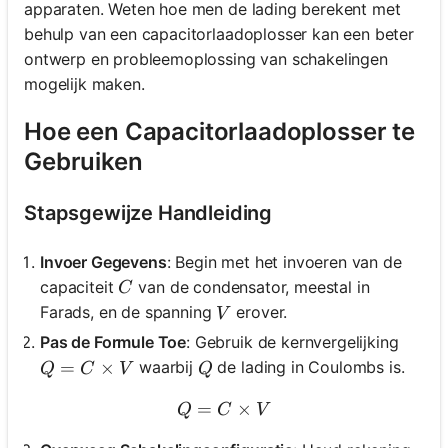
apparaten. Weten hoe men de lading berekent met
behulp van een capacitorlaadoplosser kan een beter
ontwerp en probleemoplossing van schakelingen
mogelijk maken.
Hoe een Capacitorlaadoplosser te
Gebruiken
Stapsgewijze Handleiding
Invoer Gegevens
: Begin met het invoeren van de
C
capaciteit
van de condensator, meestal in
C
V
Farads, en de spanning
erover.
V
Pas de Formule Toe
: Gebruik de kernvergelijking
Q = C \times V
=
×
Q
waarbij
de lading in Coulombs is.
Q
C
V
Q
=
Q = C \times V
×
Q
C
V