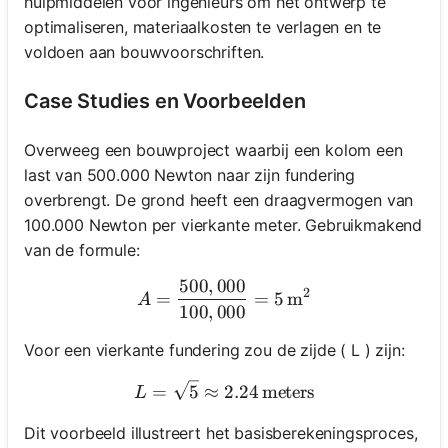
hulpmiddelen voor ingenieurs om het ontwerp te
optimaliseren, materiaalkosten te verlagen en te
voldoen aan bouwvoorschriften.
Case Studies en Voorbeelden
Overweeg een bouwproject waarbij een kolom een
last van 500.000 Newton naar zijn fundering
overbrengt. De grond heeft een draagvermogen van
100.000 Newton per vierkante meter. Gebruikmakend
van de formule:
500
,
000
A = \frac{500,000}{100,00
2
=
=
5
m
A
100
,
000
Voor een vierkante fundering zou de zijde ( L ) zijn:
L = \sqrt{5} \approx 2.24 
=
5
≈
2.24
meters
L
Dit voorbeeld illustreert het basisberekeningsproces,