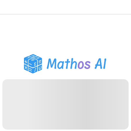
Wiskunde Oplosser
AI Tutor
PDF Huiswerk Helper
Studietools