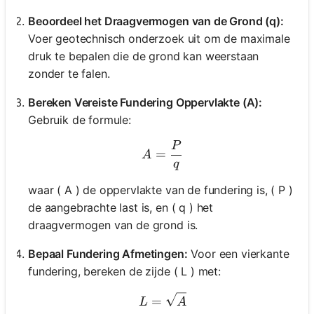
Beoordeel het Draagvermogen van de Grond (q):
Voer geotechnisch onderzoek uit om de maximale
druk te bepalen die de grond kan weerstaan
zonder te falen.
Bereken Vereiste Fundering Oppervlakte (A):
Gebruik de formule:
P
A = \frac{P}{q}
=
A
q
waar ( A ) de oppervlakte van de fundering is, ( P )
de aangebrachte last is, en ( q ) het
draagvermogen van de grond is.
Bepaal Fundering Afmetingen:
Voor een vierkante
fundering, bereken de zijde ( L ) met:
L = \sqrt{A}
=
L
A