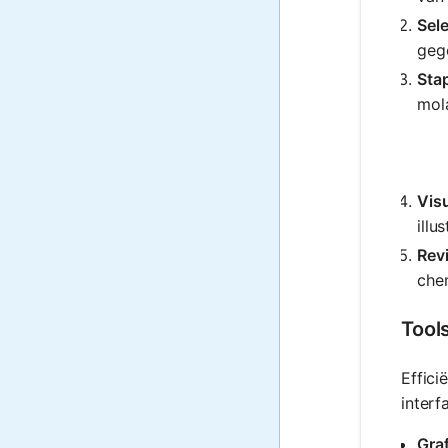
Sel
gege
Sta
mola
Vis
illu
Revi
che
Tool
Effici
interf
Graf