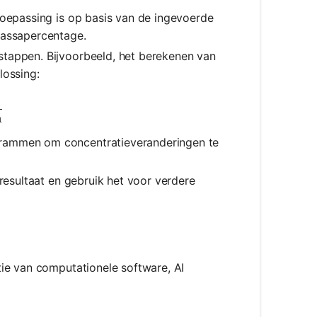
 toepassing is op basis van de ingevoerde
massapercentage.
stappen. Bijvoorbeeld, het berekenen van
lossing:
\text{moles of solute}}{\text{liters of solution}}
n
grammen om concentratieveranderingen te
eresultaat en gebruik het voor verdere
ie van computationele software, AI