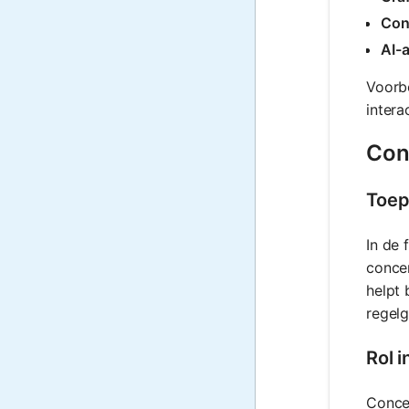
Con
AI-
Voorb
intera
Conc
Toep
In de 
concen
helpt 
regelg
Rol 
Concen