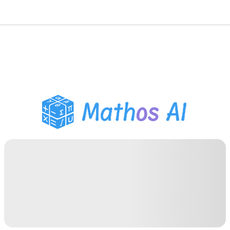
Wiskunde Oplosser
AI Tutor
PDF Huiswerk Helper
Studietools