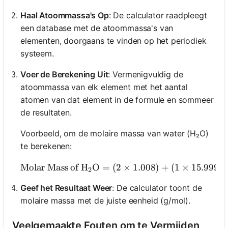
Haal Atoommassa's Op
: De calculator raadpleegt
een database met de atoommassa's van
elementen, doorgaans te vinden op het periodiek
systeem.
Voer de Berekening Uit
: Vermenigvuldig de
atoommassa van elk element met het aantal
atomen van dat element in de formule en sommeer
de resultaten.
Voorbeeld, om de molaire massa van water (H₂O)
te berekenen:
Molar Mass of H
O
=
(
2
×
1.008
\text{Molar Mass
)
+
(
1
×
15.999
)
2
Geef het Resultaat Weer
: De calculator toont de
molaire massa met de juiste eenheid (g/mol).
Veelgemaakte Fouten om te Vermijden