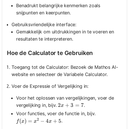
Benadrukt belangrijke kenmerken zoals
snijpunten en keerpunten.
Gebruiksvriendelijke interface:
Gemakkelijk om uitdrukkingen in te voeren en
resultaten te interpreteren.
Hoe de Calculator te Gebruiken
Toegang tot de Calculator: Bezoek de Mathos Al-
website en selecteer de Variabele Calculator.
Voer de Expressie of Vergelijking in:
Voor het oplossen van vergelijkingen, voer de
2 x+3=7
2
+
3
=
7
vergelijking in, bijv.
.
x
Voor functies, voer de functie in, bijv.
2
f(x)=x^2-4 x+5
(
)
=
−
4
+
5
.
f
x
x
x