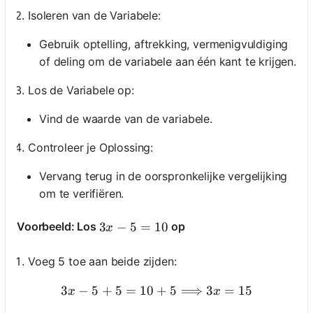
Isoleren van de Variabele:
Gebruik optelling, aftrekking, vermenigvuldiging
of deling om de variabele aan één kant te krijgen.
Los de Variabele op:
Vind de waarde van de variabele.
Controleer je Oplossing:
Vervang terug in de oorspronkelijke vergelijking
om te verifiëren.
3 x-5=10
3
−
5
=
10
Voorbeeld: Los
op
x
Voeg 5 toe aan beide zijden:
3
−
5
+
5
=
10
3 x-5+5=10+5 \Longright
+
5
⟹
3
=
15
x
x