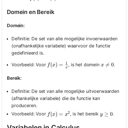
Domein en Bereik
Domein:
Definitie: De set van alle mogelijke invoerwaarden
(onafhankelijke variabele) waarvoor de functie
gedefinieerd is.
1
f(x)=\frac{1}{x}
(
)
=
x \neq 0

=
0
Voorbeeld: Voor
, is het domein
.
f
x
x
x
Bereik:
Definitie: De set van alle mogelijke uitvoerwaarden
(afhankelijke variabele) die de functie kan
produceren.
2
f(x)=x^2
(
)
=
y \geq 0
≥
0
Voorbeeld: Voor
, is het bereik
.
f
x
x
y
Variabelen in Calculus