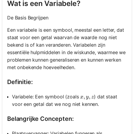
Wat is een Variabele?
De Basis Begrijpen
Een variabele is een symbool, meestal een letter, dat
staat voor een getal waarvan de waarde nog niet
bekend is of kan veranderen. Variabelen zijn
essentiële hulpmiddelen in de wiskunde, waarmee we
problemen kunnen generaliseren en kunnen werken
met onbekende hoeveelheden.
Definitie:
x, y, z
,
,
Variabele: Een symbool (zoals
) dat staat
x
y
z
voor een getal dat we nog niet kennen.
Belangrijke Concepten:
Plaatsvervanger: Variabelen fungeren als