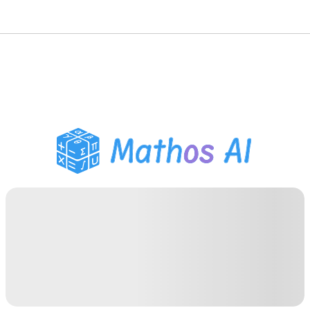
Wiskunde Oplosser
AI Tutor
PDF Huiswerk Helper
Studietools