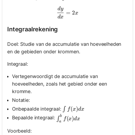
d
y
\frac{d y}{d x}=2 x
=
2
x
d
x
Nog
Geen
Integraalrekening
Vragen
Stel
Doel: Studie van de accumulatie van hoeveelheden
Je
en de gebieden onder krommen.
Eerste
Vraag
Integraal:
Vertegenwoordigt de accumulatie van
hoeveelheden, zoals het gebied onder een
kromme.
Notatie:
\int f(x) d x
(
)
Onbepaalde integraal:
∫
f
x
d
x
b
\int_a^b f(x) d x
Bepaalde integraal:
(
)
∫
f
x
d
x
a
Voorbeeld: