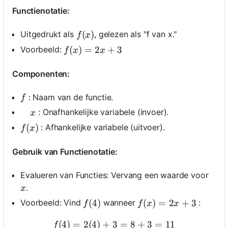
Functienotatie:
f(x)
(
)
Uitgedrukt als
, gelezen als "f van x."
f
x
f(x)=2 x+3
(
)
=
2
+
3
Voorbeeld:
f
x
x
Componenten:
f
: Naam van de functie.
f
\quad x
: Onafhankelijke variabele (invoer).
x
f(x)
(
)
: Afhankelijke variabele (uitvoer).
f
x
Gebruik van Functienotatie:
Evalueren van Functies: Vervang een waarde voor
x
.
x
f(4)
(
4
)
f(x)=2 x+3
(
)
=
2
+
3
Voorbeeld: Vind
wanneer
:
f
f
x
x
(
4
)
=
2
(
4
)
+
3
f(4)=2(4)+3=8+3=11
=
8
+
3
=
11
f