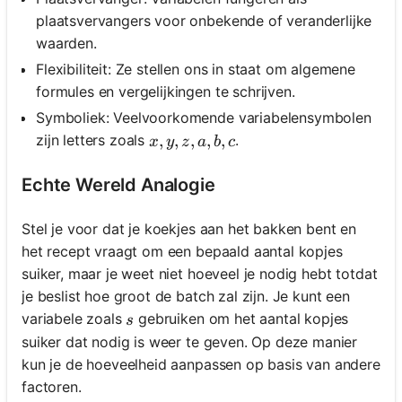
plaatsvervangers voor onbekende of veranderlijke
waarden.
Flexibiliteit: Ze stellen ons in staat om algemene
formules en vergelijkingen te schrijven.
Symboliek: Veelvoorkomende variabelensymbolen
x, y, z, a, b, c
,
,
,
,
,
zijn letters zoals
.
x
y
z
a
b
c
Echte Wereld Analogie
Stel je voor dat je koekjes aan het bakken bent en
het recept vraagt om een bepaald aantal kopjes
suiker, maar je weet niet hoeveel je nodig hebt totdat
je beslist hoe groot de batch zal zijn. Je kunt een
s
variabele zoals
gebruiken om het aantal kopjes
s
suiker dat nodig is weer te geven. Op deze manier
kun je de hoeveelheid aanpassen op basis van andere
factoren.