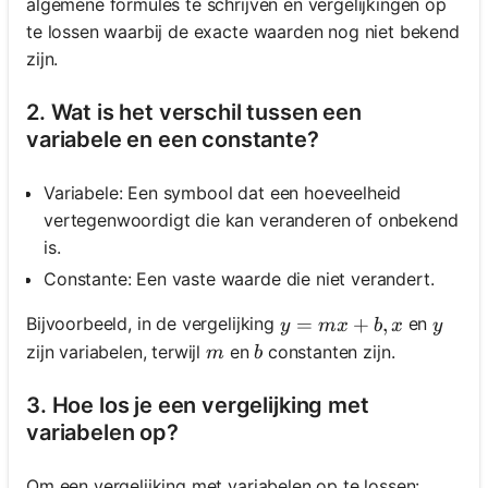
algemene formules te schrijven en vergelijkingen op
te lossen waarbij de exacte waarden nog niet bekend
zijn.
2. Wat is het verschil tussen een
variabele en een constante?
Variabele: Een symbool dat een hoeveelheid
vertegenwoordigt die kan veranderen of onbekend
is.
Constante: Een vaste waarde die niet verandert.
y=m x+b, x
=
+
,
y
Bijvoorbeeld, in de vergelijking
en
y
m
x
b
x
y
m
b
zijn variabelen, terwijl
en
constanten zijn.
m
b
3. Hoe los je een vergelijking met
variabelen op?
Om een vergelijking met variabelen op te lossen: