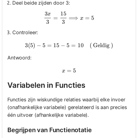
Deel beide zijden door 3:
3
15
x
\frac{3 x}{3}=\frac{15}{
=
⟹
=
5
x
3
3
Controleer:
3
(
5
)
−
5
=
15
−
5
3(5)-5=15-5=10 \quad(\tex
=
10
(
Geldig
)
Antwoord:
=
x=5
5
x
Variabelen in Functies
Functies zijn wiskundige relaties waarbij elke invoer
(onafhankelijke variabele) gerelateerd is aan precies
één uitvoer (afhankelijke variabele).
Begrijpen van Functienotatie