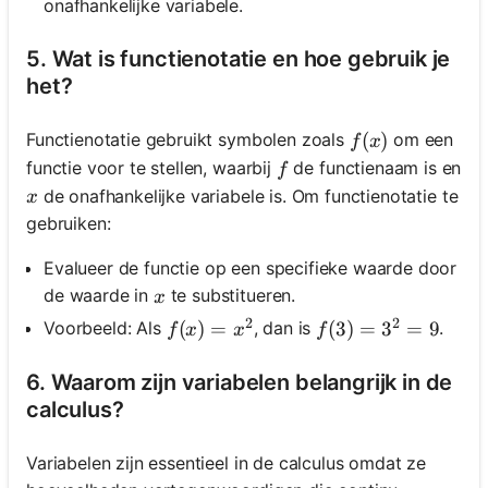
onafhankelijke variabele.
5. Wat is functienotatie en hoe gebruik je
het?
f(x)
(
)
Functienotatie gebruikt symbolen zoals
om een
f
x
f
functie voor te stellen, waarbij
de functienaam is en
f
x
de onafhankelijke variabele is. Om functienotatie te
x
gebruiken:
Evalueer de functie op een specifieke waarde door
x
de waarde in
te substitueren.
x
2
2
f(x)=x^2
(
)
=
f(3)=3^2=9
(
3
)
=
3
=
9
Voorbeeld: Als
, dan is
.
f
x
x
f
6. Waarom zijn variabelen belangrijk in de
calculus?
Variabelen zijn essentieel in de calculus omdat ze