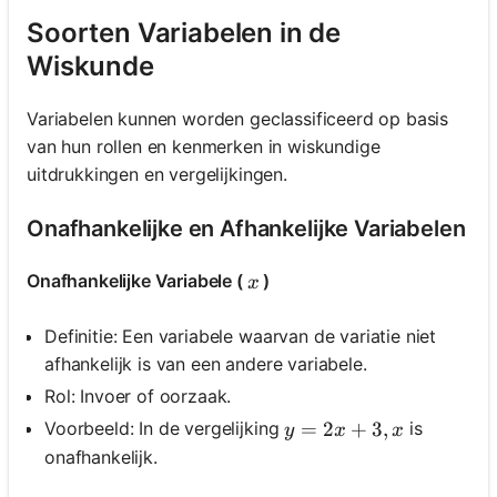
Soorten Variabelen in de
Wiskunde
Variabelen kunnen worden geclassificeerd op basis
van hun rollen en kenmerken in wiskundige
uitdrukkingen en vergelijkingen.
Onafhankelijke en Afhankelijke Variabelen
x
Onafhankelijke Variabele (
)
x
Definitie: Een variabele waarvan de variatie niet
afhankelijk is van een andere variabele.
Rol: Invoer of oorzaak.
y=2 x+3, x
=
2
+
3
,
Voorbeeld: In de vergelijking
is
y
x
x
onafhankelijk.