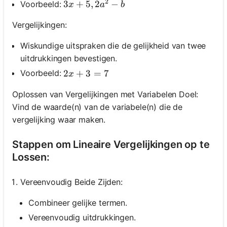
2
3 x+5,2 a^2-b
3
+
5
,
2
−
Voorbeeld:
x
a
b
Vergelijkingen:
Wiskundige uitspraken die de gelijkheid van twee
uitdrukkingen bevestigen.
2 x+3=7
2
+
3
=
7
Voorbeeld:
x
Oplossen van Vergelijkingen met Variabelen Doel:
Vind de waarde(n) van de variabele(n) die de
vergelijking waar maken.
Stappen om Lineaire Vergelijkingen op te
Lossen:
Vereenvoudig Beide Zijden:
Combineer gelijke termen.
Vereenvoudig uitdrukkingen.