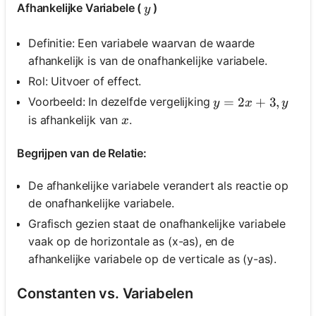
y
Afhankelijke Variabele (
)
y
Definitie: Een variabele waarvan de waarde
afhankelijk is van de onafhankelijke variabele.
Rol: Uitvoer of effect.
y=2 x+3, y
=
2
+
3
,
Voorbeeld: In dezelfde vergelijking
y
x
y
x
is afhankelijk van
.
x
Begrijpen van de Relatie:
De afhankelijke variabele verandert als reactie op
de onafhankelijke variabele.
Grafisch gezien staat de onafhankelijke variabele
vaak op de horizontale as (x-as), en de
afhankelijke variabele op de verticale as (y-as).
Constanten vs. Variabelen