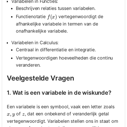
Variabelen in Functies:
Beschrijven relaties tussen variabelen.
f(x)
(
)
Functienotatie
vertegenwoordigt de
f
x
afhankelijke variabele in termen van de
onafhankelijke variabele.
Variabelen in Calculus:
Centraal in differentiatie en integratie.
Vertegenwoordigen hoeveelheden die continu
veranderen.
Veelgestelde Vragen
1. Wat is een variabele in de wiskunde?
Een variabele is een symbool, vaak een letter zoals
x, y
,
z
of
, dat een onbekend of veranderlijk getal
x
y
z
vertegenwoordigt. Variabelen stellen ons in staat om