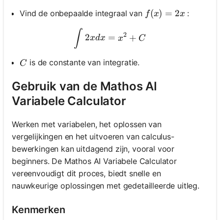
f(x)=2 x
(
)
=
2
Vind de onbepaalde integraal van
:
f
x
x
\int 2 x d x=x^2+C
∫
2
2
=
+
x
d
x
x
C
C
is de constante van integratie.
C
Gebruik van de Mathos AI
Variabele Calculator
Werken met variabelen, het oplossen van
vergelijkingen en het uitvoeren van calculus-
bewerkingen kan uitdagend zijn, vooral voor
beginners. De Mathos AI Variabele Calculator
vereenvoudigt dit proces, biedt snelle en
nauwkeurige oplossingen met gedetailleerde uitleg.
Kenmerken