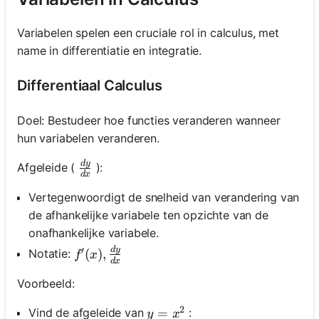
Variabelen spelen een cruciale rol in calculus, met
name in differentiatie en integratie.
Differentiaal Calculus
Doel: Bestudeer hoe functies veranderen wanneer
hun variabelen veranderen.
d
y
\frac{d y}{d x}
Afgeleide (
):
d
x
Vertegenwoordigt de snelheid van verandering van
de afhankelijke variabele ten opzichte van de
onafhankelijke variabele.
′
d
y
f^{\prime}(x), \frac{d y}{d x}
Notatie:
(
)
,
f
x
d
x
Voorbeeld:
2
y=x^2
=
Vind de afgeleide van
:
y
x