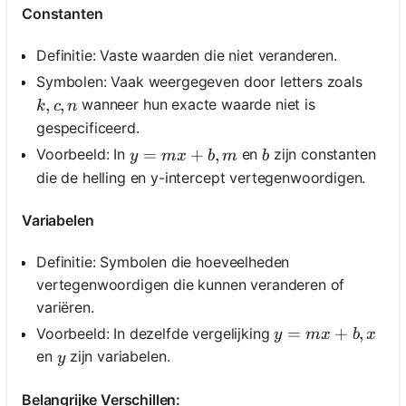
Constanten
Definitie: Vaste waarden die niet veranderen.
Symbolen: Vaak weergegeven door letters zoals
k, c, n
,
,
wanneer hun exacte waarde niet is
k
c
n
gespecificeerd.
y=m x+b, m
=
+
,
b
Voorbeeld: In
en
zijn constanten
y
m
x
b
m
b
die de helling en y-intercept vertegenwoordigen.
Variabelen
Definitie: Symbolen die hoeveelheden
vertegenwoordigen die kunnen veranderen of
variëren.
y=m x+b, x
=
+
,
Voorbeeld: In dezelfde vergelijking
y
m
x
b
x
y
en
zijn variabelen.
y
Belangrijke Verschillen: