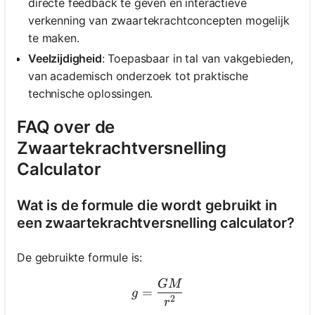
directe feedback te geven en interactieve
verkenning van zwaartekrachtconcepten mogelijk
te maken.
Veelzijdigheid
: Toepasbaar in tal van vakgebieden,
van academisch onderzoek tot praktische
technische oplossingen.
FAQ over de
Zwaartekrachtversnelling
Calculator
Wat is de formule die wordt gebruikt in
een zwaartekrachtversnelling calculator?
De gebruikte formule is:
GM
g = \frac{GM}{r^2}
=
g
2
r