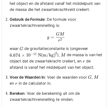
het object en de afstand vanaf het middelpunt van
de massa die het zwaartekrachtveld creëert.
Gebruik de Formule
: De formule voor
zwaartekrachtversnelling is:
GM
g = \frac{GM}{r^2}
=
g
2
r
G
waar
de gravitatieconstante is (ongeveer
G
2
−
11
6.674 \times 10^{-11} \, \text{N(m/kg)}^2
M
),
de massa is van het
6.674
×
1
0
N(m/kg)
M
r
object dat de zwaartekracht creëert, en
de
r
afstand is vanaf het middelpunt van het object.
G
M
Voer de Waarden In
: Voer de waarden voor
,
G
M
r
en
in de calculator in.
r
Bereken
: Voer de berekening uit om de
zwaartekrachtversnelling te vinden.