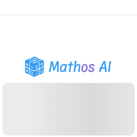
Wiskunde Oplosser
AI Tutor
PDF Huiswerk Helper
Studietools