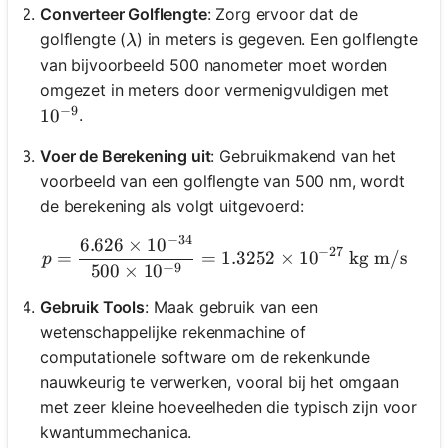
Converteer Golflengte
: Zorg ervoor dat de
\lambda
golflengte (
) in meters is gegeven. Een golflengte
λ
van bijvoorbeeld 500 nanometer moet worden
omgezet in meters door vermenigvuldigen met
−
9
.
10^{-9}
1
0
Voer de Berekening uit
: Gebruikmakend van het
voorbeeld van een golflengte van 500 nm, wordt
de berekening als volgt uitgevoerd:
−
34
6.626
×
1
0
p = \frac{6.626 \times 10
−
27
=
=
1.3252
×
1
0
kg m/s
p
−
9
500
×
1
0
Gebruik Tools
: Maak gebruik van een
wetenschappelijke rekenmachine of
computationele software om de rekenkunde
nauwkeurig te verwerken, vooral bij het omgaan
met zeer kleine hoeveelheden die typisch zijn voor
kwantummechanica.