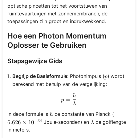
optische pincetten tot het voortstuwen van
ruimtevaartuigen met zonnemembranen, de
toepassingen zijn groot en indrukwekkend.
Hoe een Photon Momentum
Oplosser te Gebruiken
Stapsgewijze Gids
p
Begrijp de Basisformule
: Photonimpuls (
) wordt
p
berekend met behulp van de vergelijking:
h
p = \frac{h}{\lambda}
=
p
λ
h
In deze formule is
de constante van Planck (
h
−
34
\lambda
Joule-seconden) en
de golflengte
6.626 \times 10^{-34}
6.626
×
1
0
λ
in meters.