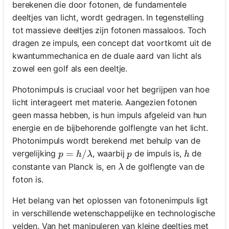
berekenen die door fotonen, de fundamentele
deeltjes van licht, wordt gedragen. In tegenstelling
tot massieve deeltjes zijn fotonen massaloos. Toch
dragen ze impuls, een concept dat voortkomt uit de
kwantummechanica en de duale aard van licht als
zowel een golf als een deeltje.
Photonimpuls is cruciaal voor het begrijpen van hoe
licht interageert met materie. Aangezien fotonen
geen massa hebben, is hun impuls afgeleid van hun
energie en de bijbehorende golflengte van het licht.
Photonimpuls wordt berekend met behulp van de
p = h/\lambda
=
/
p
h
vergelijking
, waarbij
de impuls is,
de
p
h
λ
p
h
\lambda
constante van Planck is, en
de golflengte van de
λ
foton is.
Het belang van het oplossen van fotonenimpuls ligt
in verschillende wetenschappelijke en technologische
velden. Van het manipuleren van kleine deeltjes met