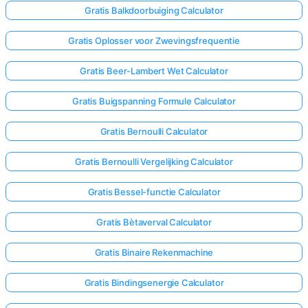
Gratis Balkdoorbuiging Calculator
Nog
Gratis Oplosser voor Zwevingsfrequentie
Geen
Gratis Beer-Lambert Wet Calculator
Vragen
Stel
Gratis Buigspanning Formule Calculator
Je
Eerste
Gratis Bernoulli Calculator
Vraag
Gratis Bernoulli Vergelijking Calculator
Gratis Bessel-functie Calculator
Gratis Bètaverval Calculator
Gratis Binaire Rekenmachine
Gratis Bindingsenergie Calculator