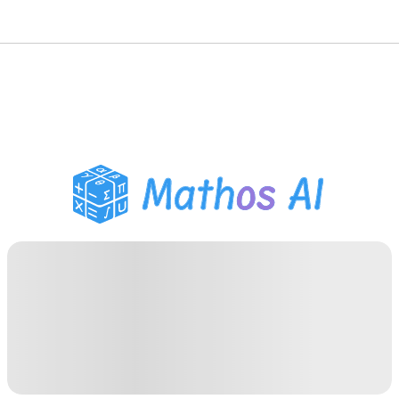
Wiskunde Oplosser
AI Tutor
PDF Huiswerk Helper
Studietools