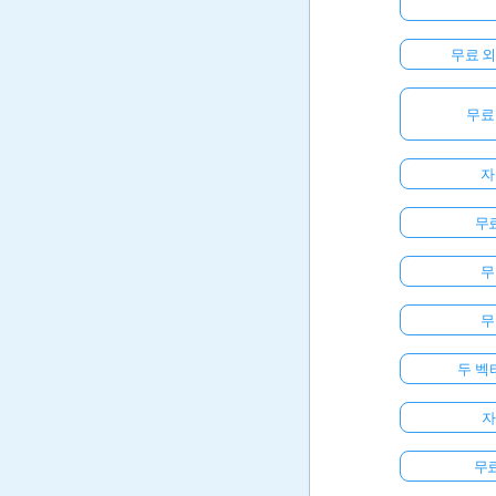
무료 
무료
자
무료
무
무
두 벡
자
무