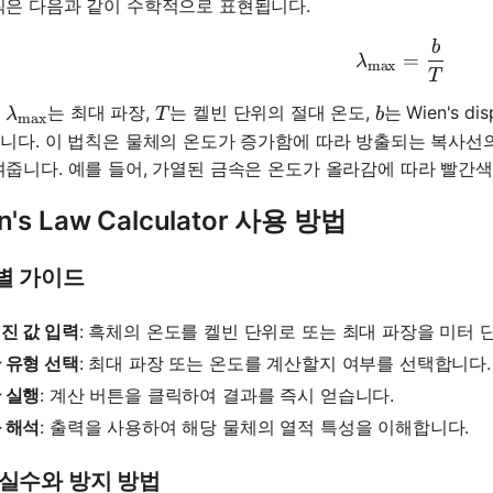
칙은 다음과 같이 수학적으로 표현됩니다.
b
\lambda_
=
λ
max
T
\lambda_{\text{max}}
T
b
서
는 최대 파장,
는 켈빈 단위의 절대 온도,
는 Wien's di
λ
T
b
max
입니다. 이 법칙은 물체의 온도가 증가함에 따라 방출되는 복사선
여줍니다. 예를 들어, 가열된 금속은 온도가 올라감에 따라 빨간색
n's Law Calculator 사용 방법
별 가이드
진 값 입력
: 흑체의 온도를 켈빈 단위로 또는 최대 파장을 미터
 유형 선택
: 최대 파장 또는 온도를 계산할지 여부를 선택합니다.
 실행
: 계산 버튼을 클릭하여 결과를 즉시 얻습니다.
 해석
: 출력을 사용하여 해당 물체의 열적 특성을 이해합니다.
 실수와 방지 방법