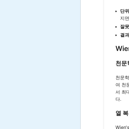
단위
지
잘못
결과
Wie
천문
천문학
여 천
서 최대
다.
열 
Wie