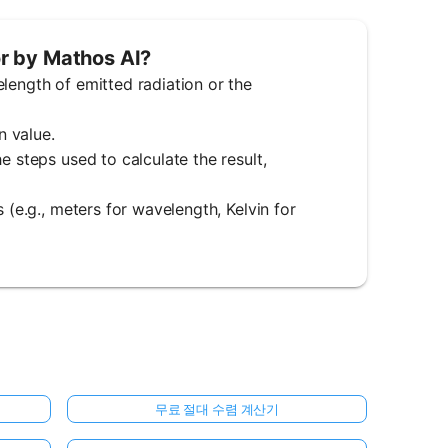
r by Mathos AI?
length of emitted radiation or the
n value.
e steps used to calculate the result,
 (e.g., meters for wavelength, Kelvin for
무료 절대 수렴 계산기