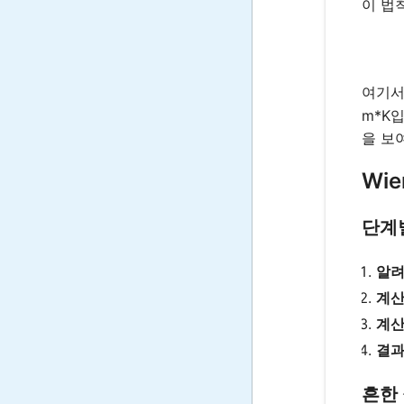
이 법
여기
m*K
을 보
Wie
단계
알려
계산
계산
결과
흔한