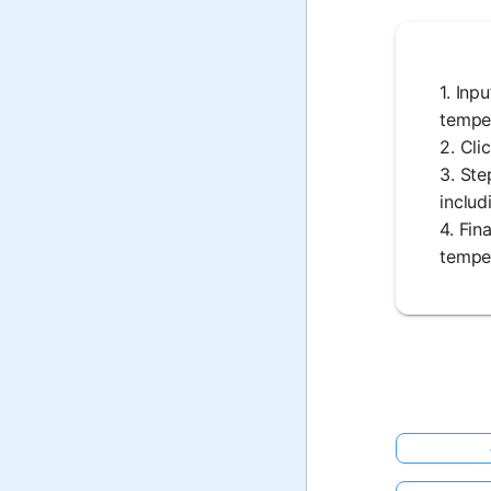
1. Inp
temper
2. Cli
3. Ste
includ
4. Fin
temper