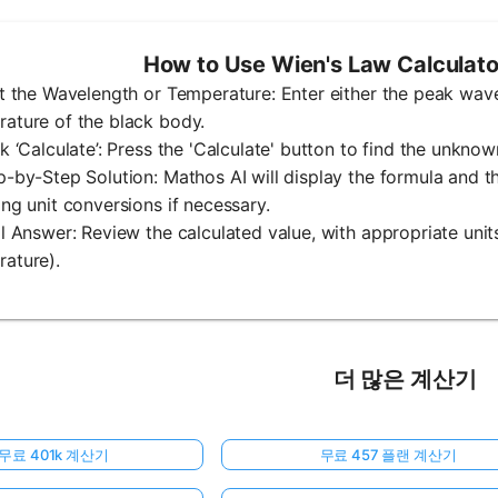
How to Use Wien's Law Calculato
ut the Wavelength or Temperature: Enter either the peak wave
ature of the black body.
ck ‘Calculate’: Press the 'Calculate' button to find the unknow
p-by-Step Solution: Mathos AI will display the formula and th
ing unit conversions if necessary.
al Answer: Review the calculated value, with appropriate units
ature).
더 많은 계산기
무료 401k 계산기
무료 457 플랜 계산기