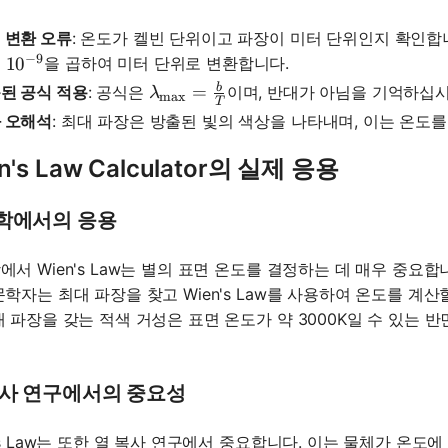
 변환 오류
: 온도가 켈빈 단위이고 파장이 미터 단위인지 확인합
−
9
면
을 곱하여 미터 단위로 변환합니다.
10^{-9}
1
0
b
\lambda_{\text{max}} = \frac{b}
=
된 공식 적용
: 공식은
이며, 반대가 아님을 기억하십시
λ
max
T
 오해석
: 최대 파장은 방출된 빛의 색상을 나타내며, 이는 온도를
n's Law Calculator의 실제 응용
학에서의 응용
에서 Wien's Law는 별의 표면 온도를 결정하는 데 매우 중요
문학자는 최대 파장을 찾고 Wien's Law를 사용하여 온도를 계산
 파장을 갖는 적색 거성은 표면 온도가 약 3000K일 수 있는 반면
복사 연구에서의 중요성
n's Law는 또한 열 복사 연구에서 중요합니다. 이는 물체가 온