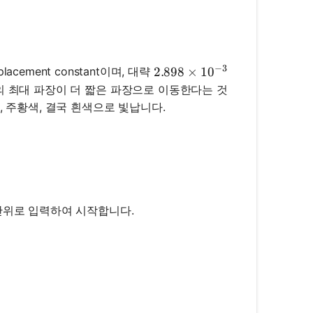
{\text{max}} = \frac{b}{T}
−
3
splacement constant이며, 대략
2.898 \times 10^{-3}
2.898
×
1
0
의 최대 파장이 더 짧은 파장으로 이동한다는 것
, 주황색, 결국 흰색으로 빛납니다.
 단위로 입력하여 시작합니다.