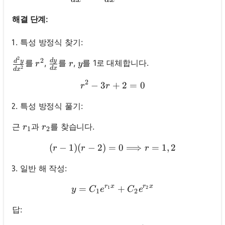
해결 단계:
특성 방정식 찾기:
2
2
\frac{d^2 y}{d x^2}
d
y
\frac{d y}{d x}
r^2
r
y
를
,
를
,
를 1로 대체합니다.
d
y
r
r
y
2
d
x
d
x
2
−
3
+
r^2-3 r+2=0
2
=
0
r
r
특성 방정식 풀기:
r_1
r_2
근
과
를 찾습니다.
r
r
1
2
(
−
1
)
(
−
2
)
=
(r-1)(r-2)=0 \Longrightarr
0
⟹
=
1
,
2
r
r
r
일반 해 작성:
r
x
r
x
=
y=C_1 e^{r_1 x}+C_2 e^{
+
1
2
y
C
e
C
e
1
2
답: