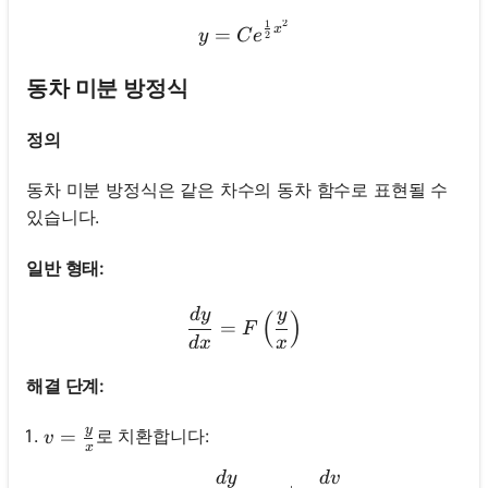
2
1
y=C e^{\frac{1}{2} x^2}
x
=
y
C
e
2
동차 미분 방정식
정의
동차 미분 방정식은 같은 차수의 동차 함수로 표현될 수
있습니다.
일반 형태:
d
y
y
\frac{d y}{d x}=F\left(\f
(
)
=
F
d
x
x
해결 단계:
y
v=\frac{y}{x}
=
로 치환합니다:
v
x
d
y
d
v
y=v x, \frac{d y}{d x}=v+