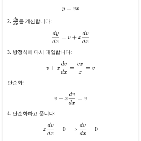
=
y=v x
y
vx
d
y
\frac{d y}{d x}
를 계산합니다:
d
x
d
y
d
v
\frac{d y}{d x}=v+x \fra
=
+
v
x
d
x
d
x
방정식에 다시 대입합니다:
d
v
vx
v+x \frac{d v}{d x}=\fra
+
=
=
v
x
v
d
x
x
단순화:
d
v
v+x \frac{d v}{d x}=v
+
=
v
x
v
d
x
단순화하고 풉니다:
아
d
v
d
v
x \frac{d v}{d x}=0 \Long
=
0
⟹
=
0
직
x
d
x
d
x
질