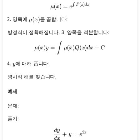
∫
(
)
\mu(x)=e^{\int P(x) d x}
P
x
d
x
(
)
=
μ
x
e
\mu(x)
(
)
양쪽에
를 곱합니다:
μ
x
방정식이 정확해집니다. 3. 양쪽을 적분합니다:
\mu(x) y=\int \mu(x) Q(x
∫
(
)
=
(
)
(
)
+
μ
x
y
μ
x
Q
x
d
x
C
y
에 대해 풉니다:
y
명시적 해를 찾습니다.
예제
문제:
풀기:
d
y
\frac{d y}{d x}+y=e^{2 x
2
x
+
=
y
e
d
x