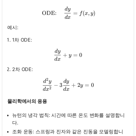
d
y
\text { ODE: } \quad \frac
ODE:
=
(
,
)
f
x
y
d
x
예시:
1차 ODE:
d
y
\frac{d y}{d x}+y=0
+
=
0
y
d
x
2차 ODE:
2
\frac{d^2 y}{d x^2}-3 \fr
d
y
d
y
−
3
+
2
=
0
y
2
d
x
d
x
물리학에서의 응용
뉴턴의 냉각 법칙: 시간에 따른 온도 변화를 설명합니
다.
조화 운동: 스프링과 진자와 같은 진동을 모델링합니