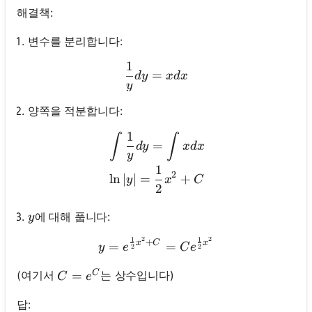
해결책:
변수를 분리합니다:
1
\frac{1}{y} d y=x d x
=
d
y
x
d
x
y
양쪽을 적분합니다:
1
\begin{aligned} & \int \f
∫
∫
=
d
y
x
d
x
y
1
2
ln
∣
∣
=
+
y
x
C
2
y
에 대해 풉니다:
y
2
2
1
1
y=e^{\frac{1}{2} x^2+C}
+
x
C
x
=
=
y
e
C
e
2
2
C
C=e^C
=
(여기서
는 상수입니다)
C
e
답: