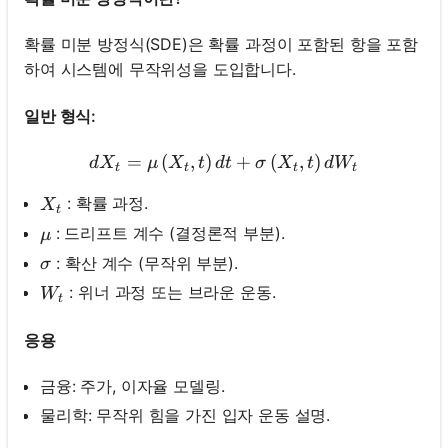
확률 미분 방정식(SDE)은 확률 과정이 포함된 항을 포함
하여 시스템에 무작위성을 도입합니다.
일반 형식:
=
(
,
)
d X_t=\mu\left(X_t, t\righ
+
(
,
)
d
X
μ
X
t
d
t
σ
X
t
d
W
t
t
t
t
X_t
: 확률 과정.
X
t
\mu
: 드리프트 계수 (결정론적 부분).
μ
\sigma
: 확산 계수 (무작위 부분).
σ
W_t
: 위너 과정 또는 브라운 운동.
W
t
응용
금융: 주가, 이자율 모델링.
물리학: 무작위 힘을 가진 입자 운동 설명.