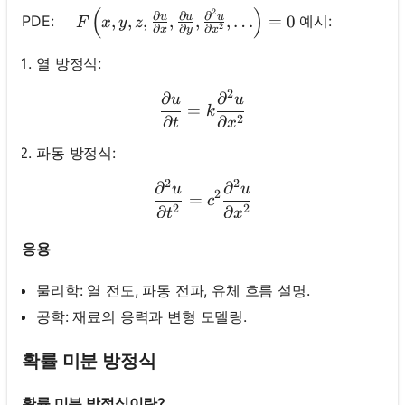
(
)
2
\quad F\left(x, y, z, \frac{\partial u}{\partia
∂
∂
∂
u
u
u
,
,
,
,
,
,
…
=
0
PDE:
예시:
F
x
y
z
2
∂
∂
∂
x
y
x
열 방정식:
2
∂
∂
\frac{\partial u}{\partial
u
u
=
k
2
∂
∂
t
x
파동 방정식:
2
2
∂
∂
\frac{\partial^2 u}{\parti
u
u
2
=
c
2
2
∂
∂
t
x
응용
물리학: 열 전도, 파동 전파, 유체 흐름 설명.
공학: 재료의 응력과 변형 모델링.
확률 미분 방정식
확률 미분 방정식이란?