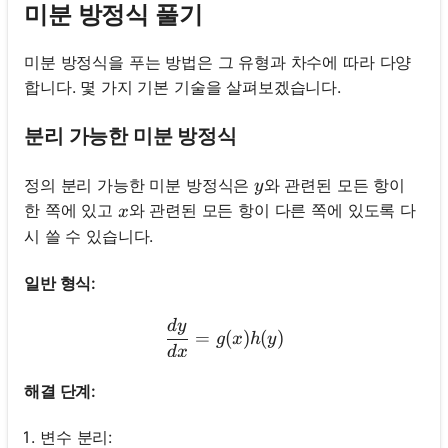
미분 방정식 풀기
미분 방정식을 푸는 방법은 그 유형과 차수에 따라 다양
합니다. 몇 가지 기본 기술을 살펴보겠습니다.
분리 가능한 미분 방정식
y
정의 분리 가능한 미분 방정식은
와 관련된 모든 항이
y
x
한 쪽에 있고
와 관련된 모든 항이 다른 쪽에 있도록 다
x
시 쓸 수 있습니다.
일반 형식:
d
y
\frac{d y}{d x}=g(x) h(y)
=
(
)
(
)
g
x
h
y
d
x
해결 단계:
변수 분리: