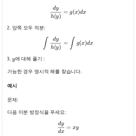
d
y
\frac{d y}{h(y)}=g(x) d x
=
(
)
g
x
d
x
(
)
h
y
양쪽 모두 적분:
d
y
\int \frac{d y}{h(y)}=\int
∫
∫
=
(
)
g
x
d
x
(
)
h
y
y
에 대해 풀기 :
y
가능한 경우 명시적 해를 찾습니다.
예시
문제:
다음 미분 방정식을 푸세요:
d
y
\frac{d y}{d x}=x y
=
x
y
d
x