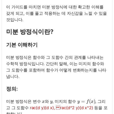
이 가이드를 마치면 미분 방정식에 대한 확고한 이해를
갖게 되고, 이를 풀고 적용하는 데 자신감을 느낄 수 있을
것입니다.
미분 방정식이란?
기본 이해하기
미분 방정식은 함수와 그 도함수 간의 관계를 나타내는
수학적 방정식입니다. 간단히 말해, 이는 미지의 함수와
그 도함수를 포함하여 함수가 어떻게 변화하는지를 나타
냅니다.
정의:
x
y
y=f(x)
=
(
)
미분 방정식은 변수
와
, 미지의 함수
, 그리
x
y
y
f
x
고 그 도함수
rac{d y}{d x}, rac{d^2 y}{d x^2}
등을 포