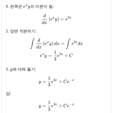
x
e^x y
왼쪽은
의 미분이 됨:
e
y
d
\frac{d}{d x}\left(e^x y\r
3
x
x
(
)
=
e
y
e
d
x
양변 적분하기:
d
\begin{gathered} \int \fra
∫
∫
3
x
x
(
)
=
e
y
d
x
e
d
x
d
x
1
3
x
x
=
+
e
y
e
C
3
y
에 대해 풀기:
y
1
y=\frac{1}{3} e^{2 x}+C 
2
−
x
x
=
+
y
e
C
e
3
답:
1
y=\frac{1}{3} e^{2 x}+C 
2
−
x
x
=
+
y
e
C
e
3