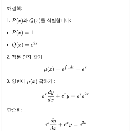
해결책:
P(x)
(
)
Q(x)
(
)
와
를 식별합니다:
P
x
Q
x
P(x)=1
(
)
=
1
P
x
2
x
Q(x)=e^{2 x}
(
)
=
Q
x
e
적분 인자 찾기:
∫
1
\mu(x)=e^{\int 1 d x}=e^
d
x
x
(
)
=
=
μ
x
e
e
\mu(x)
(
)
양변에
곱하기 :
μ
x
d
y
e^x \frac{d y}{d x}+e^x y
2
x
x
x
x
+
=
e
e
y
e
e
d
x
단순화:
d
y
e^x \frac{d y}{d x}+e^x 
3
x
x
x
+
=
e
e
y
e
d
x