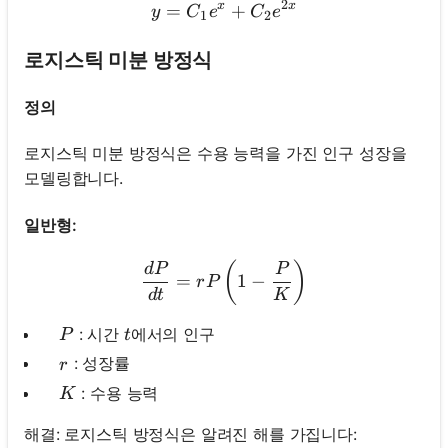
2
x
x
=
y=C_1 e^x+C_2 e^{2 x}
+
y
C
e
C
e
1
2
로지스틱 미분 방정식
정의
로지스틱 미분 방정식은 수용 능력을 가진 인구 성장을
모델링합니다.
일반형:
\frac{d P}{d t}=r P\left(
(
)
d
P
P
=
1
−
r
P
d
t
K
\quad P
t
: 시간
에서의 인구
P
t
\quad r
: 성장률
r
\quad K
: 수용 능력
K
해결: 로지스틱 방정식은 알려진 해를 가집니다: