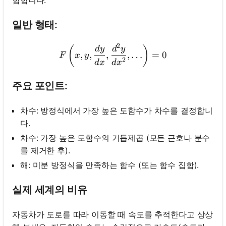
함합니다.
일반 형태:
2
F\left(x, y, \frac{d y}{d x
(
)
d
y
d
y
,
,
,
,
…
=
0
F
x
y
2
d
x
d
x
주요 포인트:
차수: 방정식에서 가장 높은 도함수가 차수를 결정합니
다.
차수: 가장 높은 도함수의 거듭제곱 (모든 근호나 분수
를 제거한 후).
해: 미분 방정식을 만족하는 함수 (또는 함수 집합).
실제 세계의 비유
자동차가 도로를 따라 이동할 때 속도를 추적한다고 상상