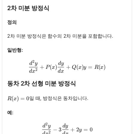
2차 미분 방정식
정의
2차 미분 방정식은 함수의 2차 미분을 포함합니다.
일반형:
2
\frac{d^2 y}{d x^2}+P(x)
d
y
d
y
+
(
)
+
(
)
=
(
)
P
x
Q
x
y
R
x
2
d
x
d
x
동차 2차 선형 미분 방정식
R(x)=0
(
)
=
0
일 때, 방정식은 동차입니다.
R
x
예:
2
\frac{d^2 y}{d x^2}-3 \fr
d
y
d
y
−
3
+
2
=
0
y
2
d
x
d
x