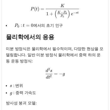
K
P(t)=\frac{K}{1+\left(\fr
(
)
=
P
t
(
)
−
K
P
−
1
+
r
t
0
e
P
0
\quad P_0
t=0
=
0
:
에서의 초기 인구
P
t
0
물리학에서의 응용
미분 방정식은 물리학에서 필수적이며, 다양한 현상을 모
델링합니다. 일반 미분 방정식 물리학에서 중력 하의 운
동 운동 방정식:
2
\frac{d^2 s}{d t^2}=-g
d
s
=
−
g
2
d
t
s
: 변위
s
g
: 중력 가속도
g
방사성 붕괴 모델: