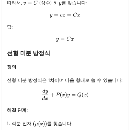
v=C
=
y
따라서,
(상수) 5.
를 찾습니다:
v
C
y
문
이
=
y=v x=C x
=
y
vx
C
x
없
습
답:
니
=
y=C x
y
C
x
다
첫
선형 미분 방정식
번
째
정의
질
문
선형 미분 방정식은 1차이며 다음 형태로 쓸 수 있습니다:
하
기
d
y
\frac{d y}{d x}+P(x) y=Q
+
(
)
=
(
)
P
x
y
Q
x
d
x
해결 단계:
(\mu(x))
(
(
))
적분 인자
를 찾습니다:
μ
x