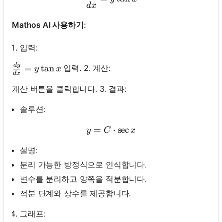
d
x
Mathos AI 사용하기:
입력:
d
y
\frac{d y}{d x}=y \tan x
입력. 2. 계산:
=
tan
y
x
d
x
계산 버튼을 클릭합니다. 3. 결과:
솔루션:
=
y=C \cdot \sec x
⋅
sec
y
C
x
설명:
분리 가능한 방정식으로 인식합니다.
변수를 분리하고 양쪽을 적분합니다.
적분 단계와 상수를 제공합니다.
그래프: