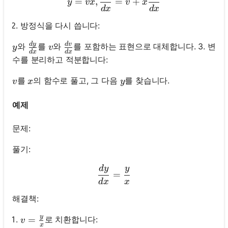
=
,
=
+
y
vx
v
x
d
x
d
x
방정식을 다시 씁니다:
d
y
d
v
\frac{d y}{d x}
\frac{d v}{d x}
y
v
와
를
와
를 포함하는 표현으로 대체합니다. 3. 변
y
v
d
x
d
x
수를 분리하고 적분합니다:
v
x
y
를
의 함수로 풀고, 그 다음
를 찾습니다.
v
x
y
예제
문제:
풀기:
d
y
y
\frac{d y}{d x}=\frac{y}
=
d
x
x
해결책:
y
v=\frac{y}{x}
=
로 치환합니다:
v
x