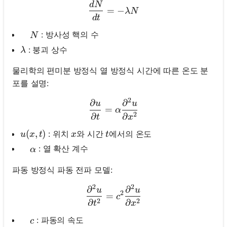
d
N
\frac{d N}{d t}=-\lambd
=
−
λ
N
d
t
\quad N
: 방사성 핵의 수
N
\lambda
: 붕괴 상수
λ
물리학의 편미분 방정식 열 방정식 시간에 따른 온도 분
포를 설명:
2
∂
∂
\frac{\partial u}{\partial
u
u
=
α
2
∂
∂
t
x
u(x, t)
(
,
)
x
t
: 위치
와 시간
에서의 온도
u
x
t
x
t
\quad \alpha
: 열 확산 계수
α
파동 방정식 파동 전파 모델:
2
2
∂
∂
\frac{\partial^2 u}{\parti
u
u
2
=
c
2
2
∂
∂
t
x
\quad c
: 파동의 속도
c