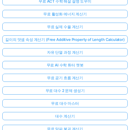
무료 ACT 수학 해설 설명 도우미
문
이
무료 활성화 에너지 계산기
없
습
무료 실제 수율 계산기
니
다
길이의 덧셈 속성 계산기 (Free Additive Property of Length Calculator)
첫
자유 단열 과정 계산기
번
째
무료 AI 수학 튜터 챗봇
질
문
무료 공기 흐름 계산기
하
기
무료 대수 2 문제 생성기
무료 대수 마스터
대수 계산기
무료 알파 붕괴 계산기