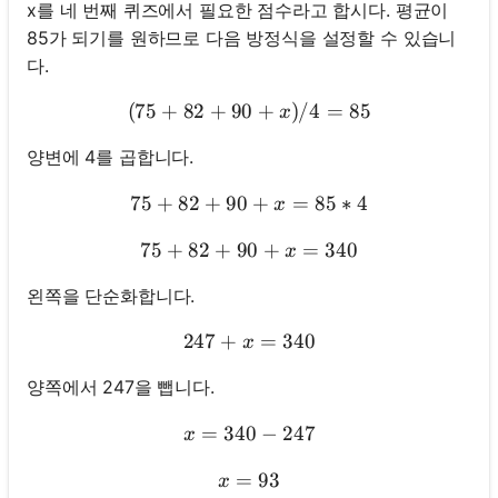
x를 네 번째 퀴즈에서 필요한 점수라고 합시다. 평균이
85가 되기를 원하므로 다음 방정식을 설정할 수 있습니
다.
(
75
+
82
+
90
(75 + 82 + 90 + x) / 4 = 8
+
)
/4
=
85
x
양변에 4를 곱합니다.
75
+
82
+
90
75 + 82 + 90 + x = 85 * 4
+
=
85
∗
4
x
75
+
82
+
90
75 + 82 + 90 + x = 340
+
=
340
x
왼쪽을 단순화합니다.
247
+
247 + x = 340
=
340
x
양쪽에서 247을 뺍니다.
=
340
x = 340 - 247
−
247
x
=
x = 93
93
x