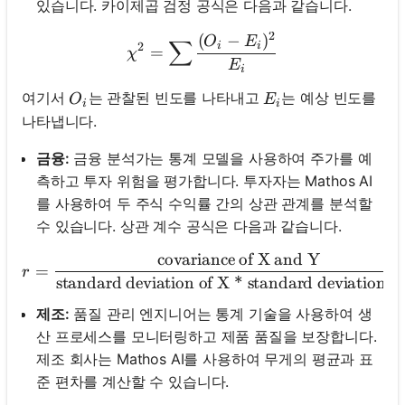
있습니다. 카이제곱 검정 공식은 다음과 같습니다.
2
(
−
)
\chi^2 = \sum \frac{(O_i 
O
E
∑
i
i
2
=
χ
E
i
O_i
E_i
여기서
는 관찰된 빈도를 나타내고
는 예상 빈도를
O
E
i
i
나타냅니다.
금융:
금융 분석가는 통계 모델을 사용하여 주가를 예
측하고 투자 위험을 평가합니다. 투자자는 Mathos AI
를 사용하여 두 주식 수익률 간의 상관 관계를 분석할
수 있습니다. 상관 계수 공식은 다음과 같습니다.
covariance of X and Y
r = \frac{\text{covaria
=
r
standard deviation of X * standard deviation o
제조:
품질 관리 엔지니어는 통계 기술을 사용하여 생
산 프로세스를 모니터링하고 제품 품질을 보장합니다.
제조 회사는 Mathos AI를 사용하여 무게의 평균과 표
준 편차를 계산할 수 있습니다.