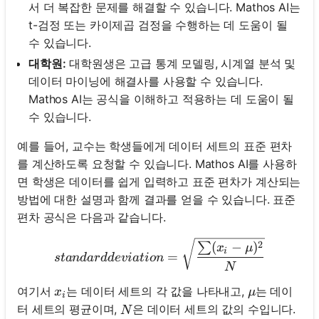
서 더 복잡한 문제를 해결할 수 있습니다. Mathos AI는
t-검정 또는 카이제곱 검정을 수행하는 데 도움이 될
수 있습니다.
대학원:
대학원생은 고급 통계 모델링, 시계열 분석 및
데이터 마이닝에 해결사를 사용할 수 있습니다.
Mathos AI는 공식을 이해하고 적용하는 데 도움이 될
수 있습니다.
예를 들어, 교수는 학생들에게 데이터 세트의 표준 편차
를 계산하도록 요청할 수 있습니다. Mathos AI를 사용하
면 학생은 데이터를 쉽게 입력하고 표준 편차가 계산되는
방법에 대한 설명과 함께 결과를 얻을 수 있습니다. 표준
편차 공식은 다음과 같습니다.
standard deviation = \sqr
2
(
−
)
∑
x
μ
i
=
s
t
an
d
a
r
dd
e
v
ia
t
i
o
n
N
x_i
\mu
여기서
는 데이터 세트의 각 값을 나타내고,
는 데이
x
μ
i
N
터 세트의 평균이며,
은 데이터 세트의 값의 수입니다.
N