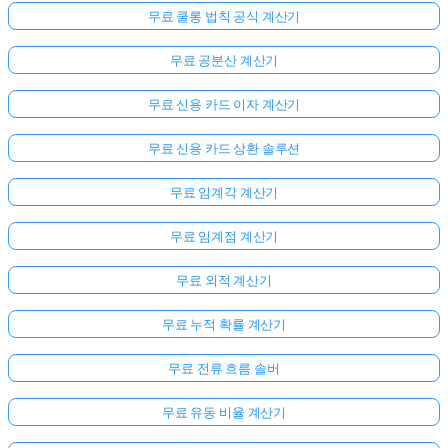
무료 쿨롱 법칙 공식 계산기
무료 공분산 계산기
무료 신용 카드 이자 계산기
무료 신용 카드 상환 솔루션
무료 임계각 계산기
무료 임계점 계산기
여
무료 외적 계산기
기
서
무료 누적 확률 계산기
로
그
무료 전류 흐름 솔버
인
무료 유동 비율 계산기
하
:
세