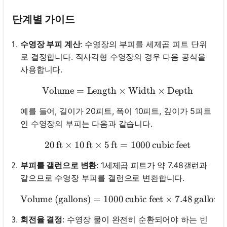
단계별 가이드
수영장 부피 계산
: 수영장의 부피를 세제곱 피트 단위
로 결정합니다. 직사각형 수영장의 경우 다음 공식을
사용합니다.
Volume
=
Length
\text{Volume} = \text{Le
×
Width
×
Depth
예를 들어, 길이가 20피트, 폭이 10피트, 깊이가 5피트
인 수영장의 부피는 다음과 같습니다.
20
ft
×
10
ft
×
5
ft
20 \, \text{ft} \times 10 \
=
1000
cubic feet
부피를 갤런으로 변환
: 1세제곱 피트가 약 7.48갤런과
같으므로 수영장 부피를 갤런으로 변환합니다.
Volume (gallons)
=
1000
cubic feet
×
7.48
\text{Volume
gallons
회전율 결정
: 수영장 물이 완전히 순환되어야 하는 빈