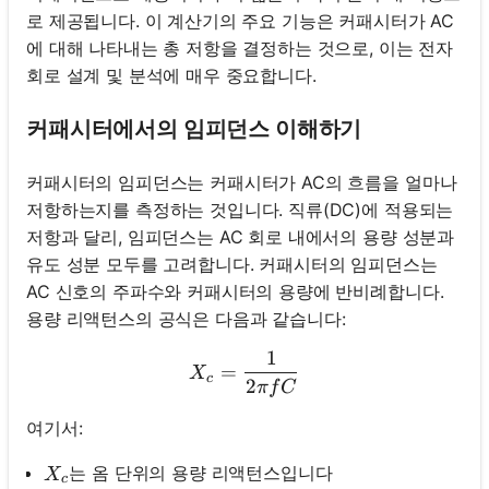
로 제공됩니다. 이 계산기의 주요 기능은 커패시터가 AC
에 대해 나타내는 총 저항을 결정하는 것으로, 이는 전자
회로 설계 및 분석에 매우 중요합니다.
커패시터에서의 임피던스 이해하기
커패시터의 임피던스는 커패시터가 AC의 흐름을 얼마나
저항하는지를 측정하는 것입니다. 직류(DC)에 적용되는
저항과 달리, 임피던스는 AC 회로 내에서의 용량 성분과
유도 성분 모두를 고려합니다. 커패시터의 임피던스는
AC 신호의 주파수와 커패시터의 용량에 반비례합니다.
용량 리액턴스의 공식은 다음과 같습니다:
1
X_c = \frac{1}{2 \pi f C}
=
X
c
2
π
f
C
여기서:
X_c
는 옴 단위의 용량 리액턴스입니다
X
c