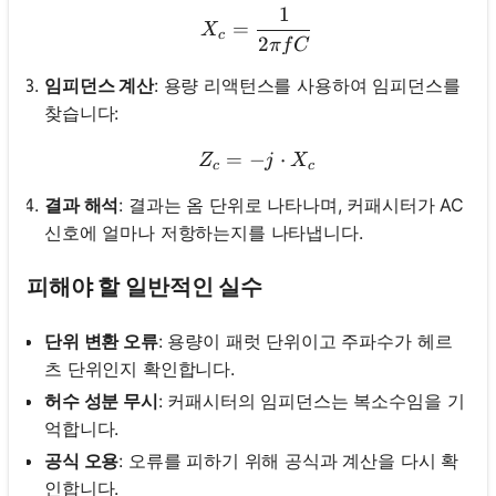
1
X_c = \frac{1}{2 \pi f C}
=
X
c
2
π
f
C
임피던스 계산
: 용량 리액턴스를 사용하여 임피던스를
찾습니다:
=
−
Z_c = -j \cdot X_c
⋅
Z
j
X
c
c
결과 해석
: 결과는 옴 단위로 나타나며, 커패시터가 AC
신호에 얼마나 저항하는지를 나타냅니다.
피해야 할 일반적인 실수
단위 변환 오류
: 용량이 패럿 단위이고 주파수가 헤르
츠 단위인지 확인합니다.
허수 성분 무시
: 커패시터의 임피던스는 복소수임을 기
억합니다.
공식 오용
: 오류를 피하기 위해 공식과 계산을 다시 확
인합니다.