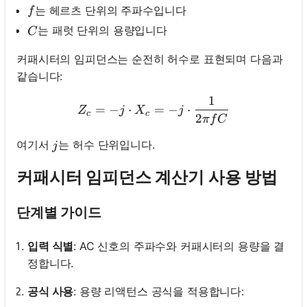
f
는 헤르츠 단위의 주파수입니다
f
C
는 패럿 단위의 용량입니다
C
커패시터의 임피던스는 순전히 허수로 표현되며 다음과
같습니다:
1
Z_c = -j \cdot X_c = -j \cd
=
−
⋅
=
−
⋅
Z
j
X
j
c
c
2
π
f
C
j
여기서
는 허수 단위입니다.
j
커패시터 임피던스 계산기 사용 방법
단계별 가이드
입력 식별
: AC 신호의 주파수와 커패시터의 용량을 결
정합니다.
공식 사용
: 용량 리액턴스 공식을 적용합니다: