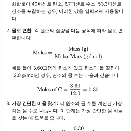
화합물이 40퍼센트 탄소, 6.7퍼센트 수소, 53.3퍼센트
산소를 포함하는 경우, 이러한 값을 입력으로 사용합니
다.
몰로 변환:
각 원소의 질량을 다음 공식에 따라 몰로 변
환합니다:
Mass (g)
\text{Moles} = \frac{\te
Moles
=
Molar Mass (g/mol)
예를 들어 3.60그램의 탄소가 있고 탄소의 몰 질량이
12.0 g/mol인 경우, 탄소의 몰 수는 다음과 같습니다:
3.60
\text{Moles of C} = \frac
Moles of C
=
=
0.30
12.0
가장 간단한 비율 찾기:
각 원소의 몰 수를 계산된 가장
작은 몰 수로 나눕니다. 이 단계는 가장 간단한 몰 비율
을 찾는 데 도움을 줍니다.
0.30
\text{Ratio of C} = \frac