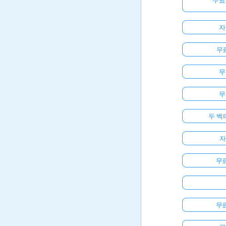
무료
자
무료
무
무
두 벡
자
무
무