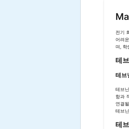
Ma
전기 
어려운
며, 
테브
테브
테브닌
항과 
연결될
테브닌
테브