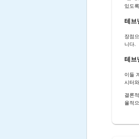
있도록
테브
장점으
니다.
테브
이들 
시터와
결론적
율적으