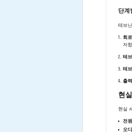
단계
테브닌
회로
저항
테브
테브
출력
현실
현실 
전원
오디