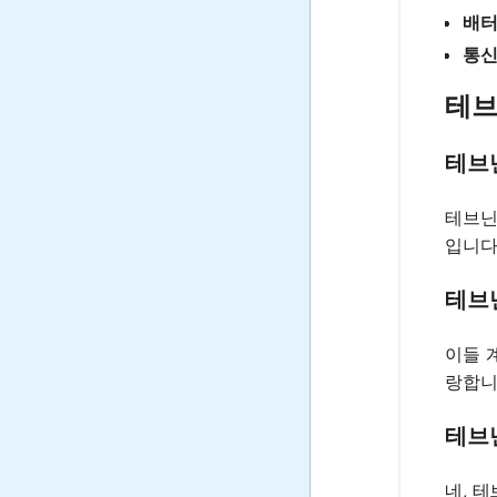
배터
통
테브
테브
테브닌
입니다
테브
이들 
랑합니
테브
네, 