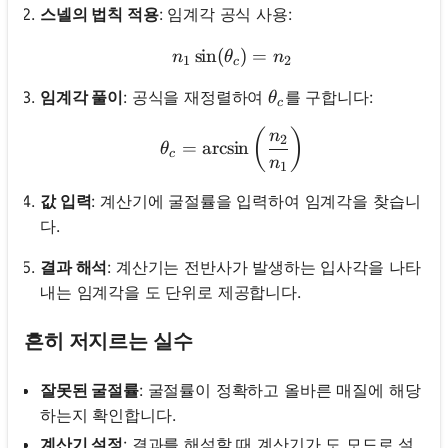
스넬의 법칙 적용
: 임계각 공식 사용:
sin
(
n_1 \sin(\theta_c) = n_2
)
=
n
θ
n
1
2
c
\theta_c
임계각 풀이
: 공식을 재정렬하여
를 구합니다:
θ
c
\theta_c = \arcsin\left(\
(
)
n
2
=
arcsin
θ
c
n
1
값 입력
: 계산기에 굴절률을 입력하여 임계각을 찾습니
다.
결과 해석
: 계산기는 전반사가 발생하는 입사각을 나타
내는 임계각을 도 단위로 제공합니다.
흔히 저지르는 실수
잘못된 굴절률
: 굴절률이 정확하고 올바른 매질에 해당
하는지 확인합니다.
계산기 설정
: 결과를 해석할 때 계산기가 도 모드로 설