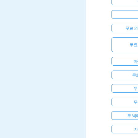
무료 
무료
자
무료
무
무
두 벡
자