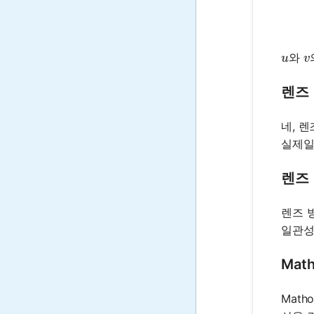
u
v
와
u
v
렌즈
네, 
실제일
렌즈
렌즈 
일관성
Mat
Mat