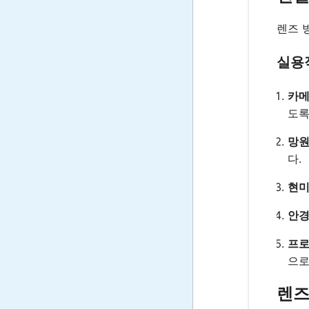
렌즈 
실용
카메
도록
망원
다.
현미
안경
프로
으로
렌즈