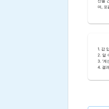
산을 
며, 
1. 값
2. 알
3. '
4. 결