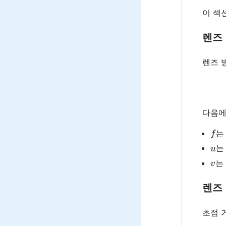
이 섹
렌즈
렌즈 
다음에
f
는
f
u
는
u
v
는
v
렌즈
초점 