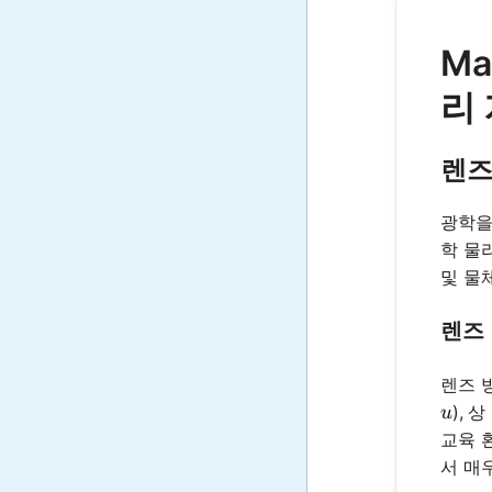
Ma
리
렌즈
광학을
학 물
및 물
렌즈
렌즈 
u
), 상
u
교육 
서 매