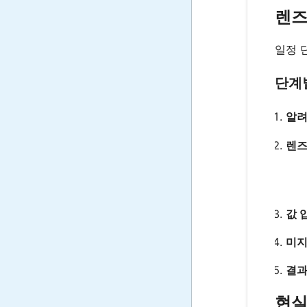
렌즈
일정 
단계
알려
렌즈
값 
미지
결과
현실