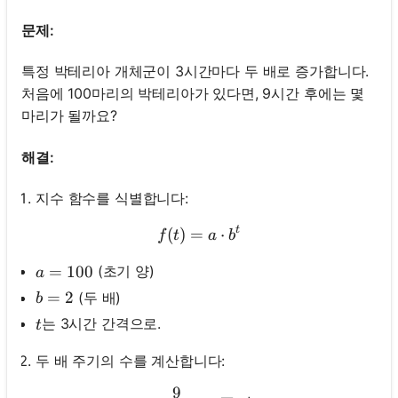
문제:
특정 박테리아 개체군이 3시간마다 두 배로 증가합니다.
처음에 100마리의 박테리아가 있다면, 9시간 후에는 몇
마리가 될까요?
해결:
지수 함수를 식별합니다:
t
(
)
=
f(t)=a \cdot b^t
⋅
f
t
a
b
a=100
=
100
(초기 양)
a
b=2
=
2
(두 배)
b
t
는 3시간 간격으로.
t
두 배 주기의 수를 계산합니다:
9
t=\frac{9}{3}=3 \text {