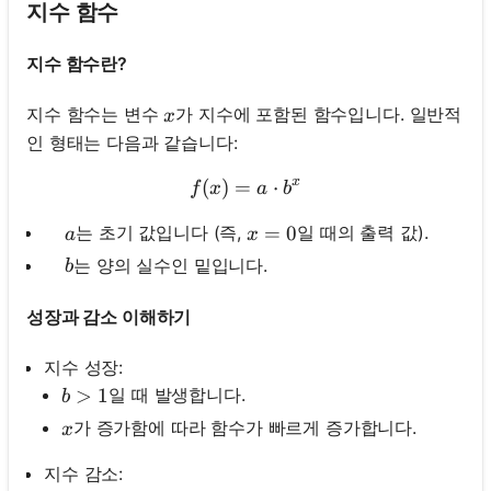
지수 함수
지수 함수란?
x
지수 함수는 변수
가 지수에 포함된 함수입니다. 일반적
x
인 형태는 다음과 같습니다:
x
(
)
=
f(x)=a \cdot b^x
⋅
f
x
a
b
\quad a
x=0
=
0
는 초기 값입니다 (즉,
일 때의 출력 값).
a
x
\quad b
는 양의 실수인 밑입니다.
b
성장과 감소 이해하기
지수 성장:
b>1
>
1
일 때 발생합니다.
b
x
가 증가함에 따라 함수가 빠르게 증가합니다.
x
지수 감소: