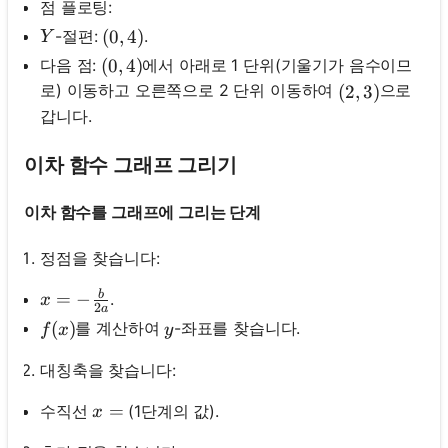
점 플로팅:
Y
-절편:
.
(0,4)
(
0
,
4
)
Y
다음 점:
에서 아래로 1 단위(기울기가 음수이므
(0,4)
(
0
,
4
)
로) 이동하고 오른쪽으로 2 단위 이동하여
으로
(2,3)
(
2
,
3
)
갑니다.
이차 함수 그래프 그리기
이차 함수를 그래프에 그리는 단계
정점을 찾습니다:
b
x=-\frac{b}{2 a}
=
−
.
x
2
a
f(x)
(
)
y
를 계산하여
-좌표를 찾습니다.
f
x
y
대칭축을 찾습니다:
x=
=
수직선
(1단계의 값).
x