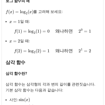
로그 함수의 예
f(x)=\log _2(x)
(
)
=
lo
g
(
)
를 고려해 보세요:
f
x
x
2
x=1
=
1
일 때:
x
0
(
1
)
=
lo
g
(
1
)
=
0
f(1)=\log _2(1)=0 \quad
왜냐하면
2
=
1
f
2
x=2
=
2
일 때:
x
1
(
2
)
=
lo
g
(
2
)
=
1
f(2)=\log _2(2)=1 \quad
왜냐하면
2
=
2
f
2
삼각 함수
삼각 함수란?
삼각 함수는 삼각형의 각과 변의 길이를 관련짓습니다.
기본 삼각 함수는 다음과 같습니다:
\sin (x)
sin
(
)
사인:
x