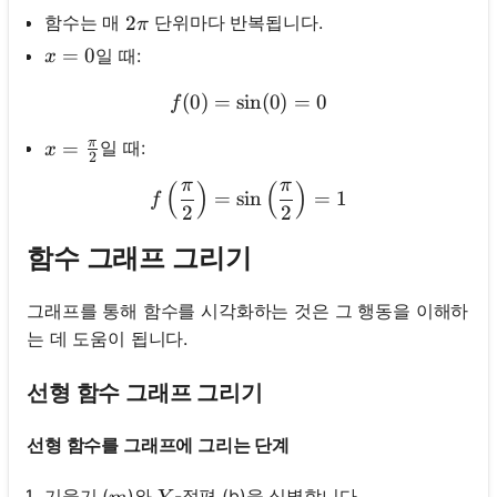
2 \pi
2
함수는 매
단위마다 반복됩니다.
π
x=0
=
0
일 때:
x
(
0
)
=
sin
f(0)=\sin (0)=0
(
0
)
=
0
f
π
x=\frac{\pi}{2}
=
일 때:
x
2
π
π
(
)
(
)
f\left(\frac{\pi}{2}\right
=
sin
=
1
f
2
2
함수 그래프 그리기
그래프를 통해 함수를 시각화하는 것은 그 행동을 이해하
는 데 도움이 됩니다.
선형 함수 그래프 그리기
선형 함수를 그래프에 그리는 단계
m
Y
기울기 (
)와
-절편 (b)을 식별합니다.