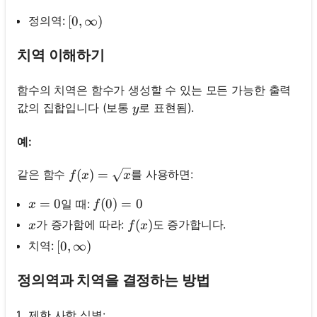
정의역:
[0, \infty)
[
0
,
∞
)
치역 이해하기
함수의 치역은 함수가 생성할 수 있는 모든 가능한 출력
y
값의 집합입니다 (보통
로 표현됨).
y
예:
f(x)=\sqrt{x}
(
)
=
같은 함수
를 사용하면:
f
x
x
x=0
=
0
f(0)=0
(
0
)
=
0
일 때:
x
f
x
f(x)
(
)
가 증가함에 따라:
도 증가합니다.
x
f
x
치역:
[0, \infty)
[
0
,
∞
)
정의역과 치역을 결정하는 방법
제한 사항 식별: