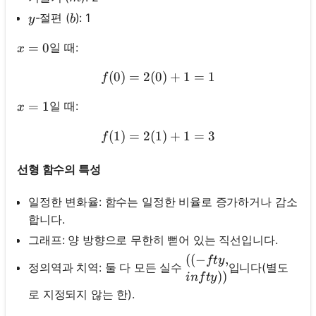
y
b
-절편 (
): 1
y
b
x=0
=
0
일 때:
x
(
0
)
=
2
(
0
f(0)=2(0)+1=1
)
+
1
=
1
f
x=1
=
1
일 때:
x
(
1
)
=
2
(
1
f(1)=2(1)+1=3
)
+
1
=
3
f
선형 함수의 특성
일정한 변화율: 함수는 일정한 비율로 증가하거나 감소
합니다.
그래프: 양 방향으로 무한히 뻗어 있는 직선입니다.
((- fty, \\infty))
((
−
,
f
t
y
정의역과 치역: 둘 다 모든 실수
입니다(별도
))
in
f
t
y
로 지정되지 않는 한).