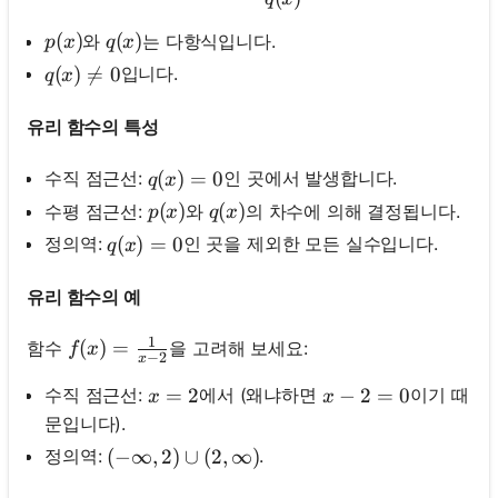
문
p(x)
(
)
q(x)
(
)
와
는 다항식입니다.
이
p
x
q
x
없
q(x) \neq 0
(
)

=
0
입니다.
q
x
습
니
유리 함수의 특성
다
q(x)=0
(
)
=
0
수직 점근선:
인 곳에서 발생합니다.
q
x
첫
p(x)
(
)
q(x)
(
)
수평 점근선:
와
의 차수에 의해 결정됩니다.
p
x
q
x
번
째
q(x)=0
(
)
=
0
정의역:
인 곳을 제외한 모든 실수입니다.
q
x
질
문
유리 함수의 예
하
기
1
f(x)=\frac{1}{x-2}
(
)
=
함수
을 고려해 보세요:
f
x
−
2
x
x=2
=
2
x-2=0
−
2
=
0
수직 점근선:
에서 (왜냐하면
이기 때
x
x
문입니다).
정의역:
.
(-\infty, 2) \cup(2, \infty)
(
−
∞
,
2
)
∪
(
2
,
∞
)