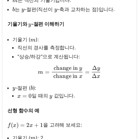
m
m
b
y
y
는
-절편(직선이
-축과 교차하는 점)입니다.
b
y
y
y
기울기와
-절편 이해하기
y
m
기울기 (
):
m
직선의 경사를 측정합니다.
"상승/하강"으로 계산됩니다:
change in
Δ
y
y
m=\frac{\text { change in 
=
=
m
change in
Δ
x
x
y
b
-절편 (
):
y
b
x=0
=
0
y
일 때의
값입니다.
x
y
선형 함수의 예
f(x)=2 x+1
(
)
=
2
+
1
을 고려해 보세요:
f
x
x
m
기울기 (
): 2
m