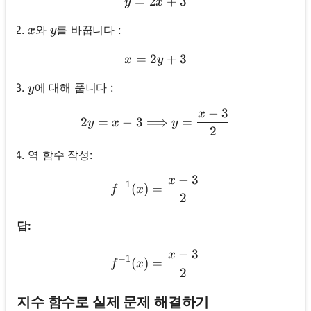
=
2
y=2 x+3
+
3
y
x
x
y
와
를 바꿉니다 :
x
y
=
2
x=2 y+3
+
3
x
y
y
에 대해 풉니다 :
y
−
3
x
2 y=x-3 \Longrightarrow 
2
=
−
3
⟹
=
y
x
y
2
역 함수 작성:
−
3
x
f^{-1}(x)=\frac{x-3}{2}
−
1
(
)
=
f
x
2
답:
−
3
x
f^{-1}(x)=\frac{x-3}{2}
−
1
(
)
=
f
x
2
지수 함수로 실제 문제 해결하기