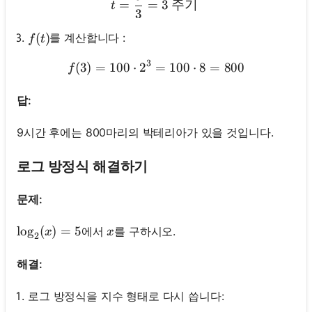
=
=
3
주기
t
3
f(t)
(
)
를 계산합니다 :
f
t
3
(
3
)
=
100
⋅
2
=
f(3)=100 \cdot 2^3=100 \
100
⋅
8
=
800
f
답:
9시간 후에는 800마리의 박테리아가 있을 것입니다.
로그 방정식 해결하기
여
문제:
기
서
\log _2(x)=5
lo
g
(
)
=
5
x
에서
를 구하시오.
x
x
로
2
그
해결:
인
하
로그 방정식을 지수 형태로 다시 씁니다:
:
세