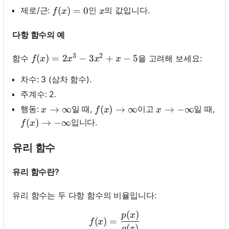
f(x)=0
(
)
=
0
x
제로/근:
인
의 값입니다.
f
x
x
다항 함수의 예
3
2
f(x)=2 x^3-3 x^2+x-5
(
)
=
2
−
3
+
−
5
함수
을 고려해 보세요:
f
x
x
x
x
차수: 3 (삼차 함수).
주계수: 2.
x \rightarrow \infty
→
∞
f(x) \rightarrow \infty
(
)
→
∞
x \rightarrow -\i
→
−
∞
행동:
일 때,
이고
일 때,
x
f
x
x
f(x) \rightarrow -\infty
(
)
→
−
∞
입니다.
f
x
유리 함수
유리 함수란?
유리 함수는 두 다항 함수의 비율입니다:
아
직
(
)
f(x)=\frac{p(x)}{q(x)}
p
x
(
)
=
f
x
질
(
)
q
x