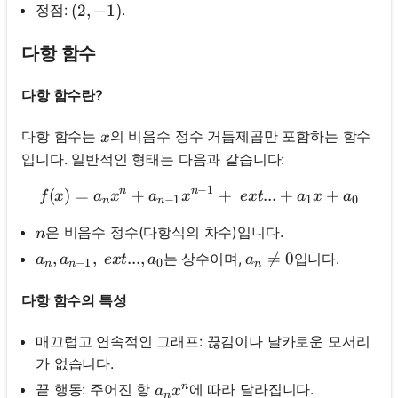
정점:
.
(2,-1)
(
2
,
−
1
)
다항 함수
다항 함수란?
x
다항 함수는
의 비음수 정수 거듭제곱만 포함하는 함수
x
입니다. 일반적인 형태는 다음과 같습니다:
−
1
n
n
(
)
=
+
f(x)=a_n x^n+a_{n-1} x^{
+
...
+
+
f
x
a
x
a
x
e
x
t
a
x
a
−
1
1
0
n
n
n
은 비음수 정수(다항식의 차수)입니다.
n
a_n, a_{n-1}, \ ext{...}, a_0
,
,
...
,
a_n \neq 0

=
0
는 상수이며,
입니다.
a
a
e
x
t
a
a
−
1
0
n
n
n
다항 함수의 특성
매끄럽고 연속적인 그래프: 끊김이나 날카로운 모서리
가 없습니다.
n
a_n x^n
끝 행동: 주어진 항
에 따라 달라집니다.
a
x
n