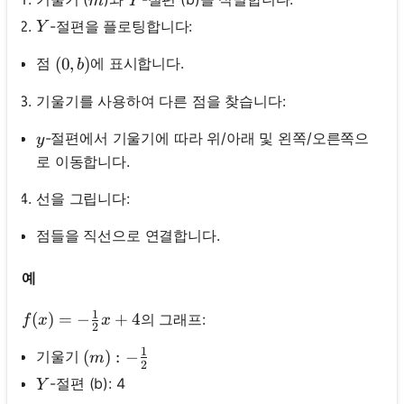
m
Y
Y
-절편을 플로팅합니다:
Y
(0, b)
(
0
,
)
점
에 표시합니다.
b
기울기를 사용하여 다른 점을 찾습니다:
y
-절편에서 기울기에 따라 위/아래 및 왼쪽/오른쪽으
y
로 이동합니다.
선을 그립니다:
점들을 직선으로 연결합니다.
예
1
f(x)=-\frac{1}{2} x+4
(
)
=
−
+
4
의 그래프:
f
x
x
2
1
(m):-\frac{1}{2}
(
)
:
−
기울기
m
2
Y
-절편 (b): 4
Y