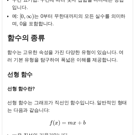
입니다.
예:
는 0부터 무한대까지의 모든 실수를 의미하
[0, \infty)
[
0
,
∞
)
며, 0을 포함합니다.
함수의 종류
함수는 고유한 속성을 가진 다양한 유형이 있습니다. 여
러 기본 유형을 탐구하여 폭넓은 이해를 제공합니다.
선형 함수
선형 함수란?
선형 함수는 그래프가 직선인 함수입니다. 일반적인 형태
는 다음과 같습니다:
(
)
=
f(x)=m x+b
+
f
x
m
x
b
은 직선의 기울기입니다.