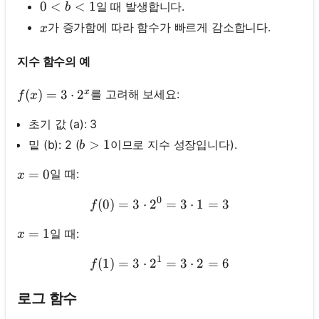
0<b<1
0
<
<
1
일 때 발생합니다.
b
x
가 증가함에 따라 함수가 빠르게 감소합니다.
x
지수 함수의 예
x
f(x)=3 \cdot 2^x
(
)
=
3
⋅
2
를 고려해 보세요:
f
x
초기 값 (a): 3
b>1
>
1
밑 (b): 2 (
이므로 지수 성장입니다).
b
x=0
=
0
일 때:
x
0
(
0
)
=
3
⋅
2
f(0)=3 \cdot 2^0=3 \cdot
=
3
⋅
1
=
3
f
x=1
=
1
일 때:
x
1
(
1
)
=
3
⋅
2
f(1)=3 \cdot 2^1=3 \cdot
=
3
⋅
2
=
6
f
로그 함수