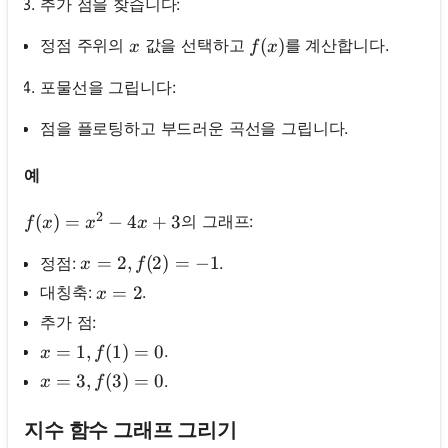
추가 점을 찾습니다:
x
f(x)
(
)
정점 주위의
값을 선택하고
를 계산합니다.
x
f
x
포물선을 그립니다:
점을 플로팅하고 부드러운 곡선을 그립니다.
예
2
f(x)=x^2-4 x+3
(
)
=
−
4
+
3
의 그래프:
f
x
x
x
x=2, f(2)=-1
=
2
,
(
2
)
=
−
1
정점:
.
x
f
x=2
=
2
대칭축:
.
x
추가 점:
x=1, f(1)=0
=
1
,
(
1
)
=
0
.
x
f
x=3, f(3)=0
=
3
,
(
3
)
=
0
.
x
f
지수 함수 그래프 그리기