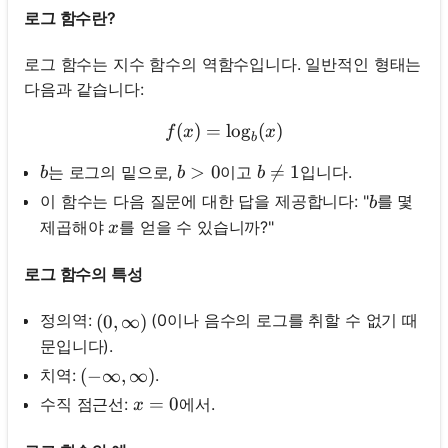
로그 함수란?
로그 함수는 지수 함수의 역함수입니다. 일반적인 형태는
다음과 같습니다:
(
)
=
f(x)=\log _b(x)
lo
g
(
)
f
x
x
b
b
b>0
>
0
b \neq 1

=
1
는 로그의 밑으로,
이고
입니다.
b
b
b
b
이 함수는 다음 질문에 대한 답을 제공합니다: "
를 몇
b
x
제곱해야
를 얻을 수 있습니까?"
x
로그 함수의 특성
정의역:
(0이나 음수의 로그를 취할 수 없기 때
(0, \infty)
(
0
,
∞
)
문입니다).
치역:
.
(-\infty, \infty)
(
−
∞
,
∞
)
x=0
=
0
수직 점근선:
에서.
x