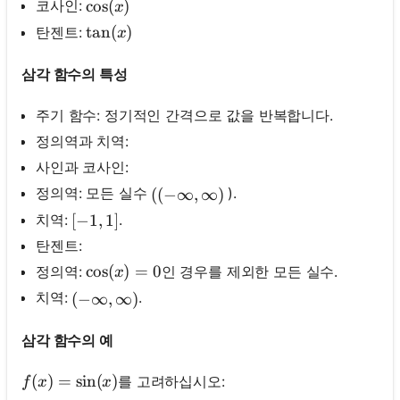
\cos (x)
cos
(
)
코사인:
x
\tan (x)
tan
(
)
탄젠트:
x
삼각 함수의 특성
주기 함수: 정기적인 간격으로 값을 반복합니다.
정의역과 치역:
사인과 코사인:
정의역: 모든 실수
).
((- \infty, \infty)
((
−
∞
,
∞
)
치역:
.
[-1,1]
[
−
1
,
1
]
탄젠트:
\cos (x)=0
cos
(
)
=
0
정의역:
인 경우를 제외한 모든 실수.
x
치역:
.
(-\infty, \infty)
(
−
∞
,
∞
)
삼각 함수의 예
f(x)=\sin (x)
(
)
=
sin
(
)
를 고려하십시오:
f
x
x