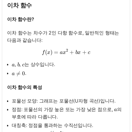
이차 함수
이차 함수란?
이차 함수는 차수가 2인 다항 함수로, 일반적인 형태는
다음과 같습니다:
2
(
)
=
f(x)=a x^2+b x+c
+
+
f
x
a
x
b
x
c
a
b
c
,
,
는 상수입니다.
a
b
c
a \neq 0

=
0
.
a
이차 함수의 특성
포물선 모양: 그래프는 포물선(U자형 곡선)입니다.
a
정점: 포물선의 가장 높은 또는 가장 낮은 점으로,
의
a
부호에 따라 다릅니다.
대칭축: 정점을 통과하는 수직선입니다.