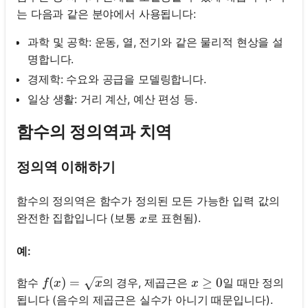
는 다음과 같은 분야에서 사용됩니다:
과학 및 공학: 운동, 열, 전기와 같은 물리적 현상을 설
명합니다.
경제학: 수요와 공급을 모델링합니다.
일상 생활: 거리 계산, 예산 편성 등.
함수의 정의역과 치역
정의역 이해하기
함수의 정의역은 함수가 정의된 모든 가능한 입력 값의
x
완전한 집합입니다 (보통
로 표현됨).
x
예:
f(x)=\sqrt{x}
(
)
=
x \geq 0
≥
0
함수
의 경우, 제곱근은
일 때만 정의
f
x
x
x
됩니다 (음수의 제곱근은 실수가 아니기 때문입니다).