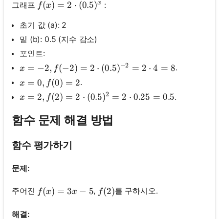
x
f(x)=2 \cdot(0.5)^x
(
)
=
2
⋅
(
0.5
)
그래프
:
f
x
초기 값 (a): 2
밑 (b): 0.5 (지수 감소)
포인트:
−
2
x=-2, f(-2)=2 \cdot(0.5)^{-2}=2 \cdot 4=8
=
−
2
,
(
−
2
)
=
2
⋅
(
0.5
)
=
2
⋅
4
=
8
.
x
f
x=0, f(0)=2
=
0
,
(
0
)
=
2
.
x
f
2
x=2, f(2)=2 \cdot(0.5)^2=2 \cdot 0.25=0.5
=
2
,
(
2
)
=
2
⋅
(
0.5
)
=
2
⋅
0.25
=
0.5
.
x
f
함수 문제 해결 방법
함수 평가하기
문제:
f(x)=3 x-5
(
)
=
3
−
5
f(2)
(
2
)
주어진
,
를 구하시오.
f
x
x
f
해결: