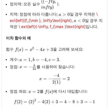
((- fty, \\infty)
((
−
,
f
t
y
정의역: 모든 실수
).
)
in
f
t
y
a>0
>
0
치역: 정점에 따라 다릅니다;
일 경우 치역은
\
a
a<0
<
0
ext{left}[f_{\min }, \infty\text{right)
,
일 경우 치
a
역은
\ ext{left}(-\infty, f_{\max }\text{right]
입니다.
이차 함수의 예
2
f(x)=x^2-4 x+3
(
)
=
−
4
+
3
함수
을 고려해 보세요:
f
x
x
x
a=1, b=-4, c=3
=
1
,
=
−
4
,
=
3
계수:
.
a
b
c
b
x=-\frac{b}{2 a}
=
−
정점:
를 사용하여 찾습니다:
x
2
a
−
4
x=-\frac{-4}{2(1)}=2
=
−
=
2
x
2
(
1
)
x=2
=
2
f(x)
(
)
정점 좌표:
를
에 다시 대입합니다:
x
f
x
2
(
2
)
=
(
2
)
−
4
(
2
)
+
f(2)=(2)^2-4(2)+3=4-8+3
3
=
4
−
8
+
3
=
−
1
f