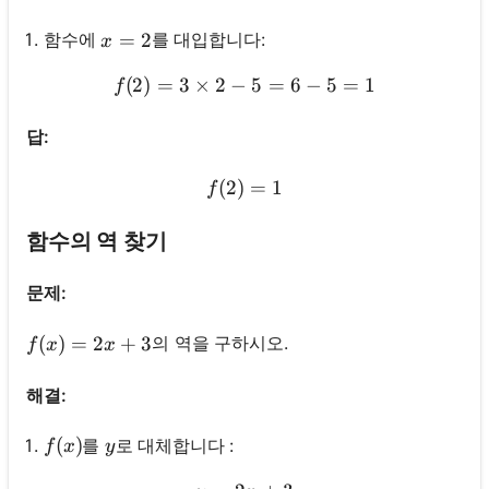
x=2
=
2
함수에
를 대입합니다:
x
(
2
)
=
3
×
2
−
f(2)=3 \times 2-5=6-5=1
5
=
6
−
5
=
1
f
답:
(
2
)
f(2)=1
=
1
f
함수의 역 찾기
문제:
f(x)=2 x+3
(
)
=
2
+
3
의 역을 구하시오.
f
x
x
해결:
f(x)
(
)
y
를
로 대체합니다 :
f
x
y