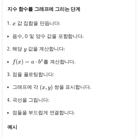
지수 함수를 그래프에 그리는 단계
x
값 집합을 만듭니다:
x
음수, 0 및 양수 값을 포함합니다.
y
해당
값을 계산합니다:
y
x
f(x)=a \cdot b^x
(
)
=
⋅
를 계산합니다.
f
x
a
b
점을 플로팅합니다:
(x, y)
(
,
)
그래프에 각
쌍을 표시합니다.
x
y
곡선을 그립니다:
점들을 부드럽게 연결합니다.
예시