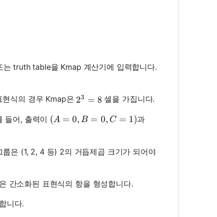
on 또는 truth table을 Kmap 계산기에 입력합니다.
3
표현식의 경우 Kmap은
셀을 가집니다.
2^3 = 8
2
=
8
(A=0, B=0, C=1)
(
=
0
,
=
0
,
=
1
)
예를 들어, 출력이
과
A
B
C
은 (1, 2, 4 등) 2의 거듭제곱 크기가 되어야
들은 간소화된 표현식의 항을 형성합니다.
시합니다.