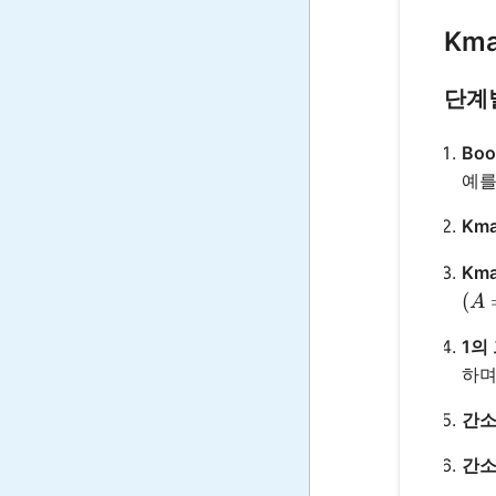
Km
단계
Boo
예를
Km
Km
(A=
(
A
1의
하며
간소
간소