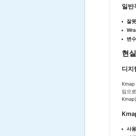
일반
잘못
Wra
변수
현실
디지
Kma
임으로
Kma
Kma
사용