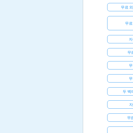
무료 
무료
자
무료
무
무
두 벡
자
무