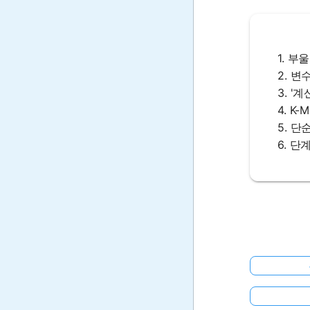
1. 
2. 변
3. '
4. 
5. 단
6. 