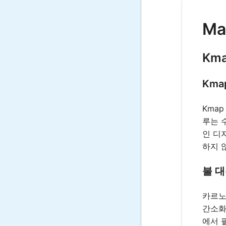
Ma
Km
Kma
Kma
루는 
인 디
하지 
불 
카르노
간소화
에서 