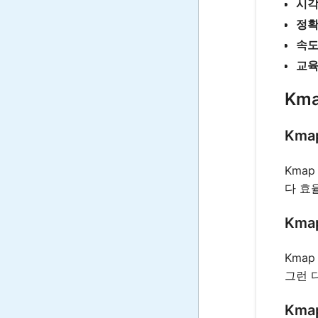
시각
정
속
교육
Km
Km
Kma
다 효
Km
Kma
그런 
Kma