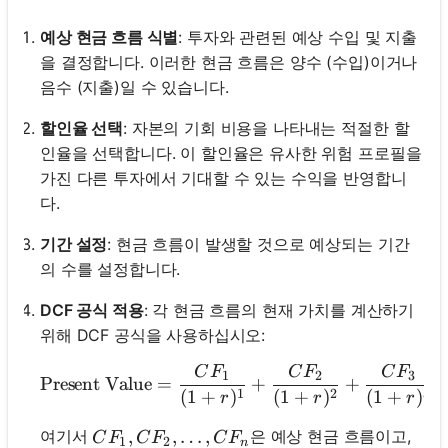
예상 현금 흐름 식별
: 투자와 관련된 예상 수입 및 지출
을 결정합니다. 이러한 현금 흐름은 양수 (수입)이거나
음수 (지출)일 수 있습니다.
할인율 선택
: 자본의 기회 비용을 나타내는 적절한 할
인율을 선택합니다. 이 할인율은 유사한 위험 프로필을
가진 다른 투자에서 기대할 수 있는 수익을 반영합니
다.
기간 설정
: 현금 흐름이 발생할 것으로 예상되는 기간
의 수를 설정합니다.
DCF 공식 적용
: 각 현금 흐름의 현재 가치를 계산하기
위해 DCF 공식을 사용하십시오:
C
F
C
F
C
F
\text{Present V
1
2
3
Present Value
=
+
+
1
2
3
(
1
+
)
(
1
+
)
(
1
+
)
r
r
r
CF_1, CF_2, \ldots, CF_n
,
,
…
,
여기서
은 예상 현금 흐름이고,
C
F
C
F
C
F
1
2
n