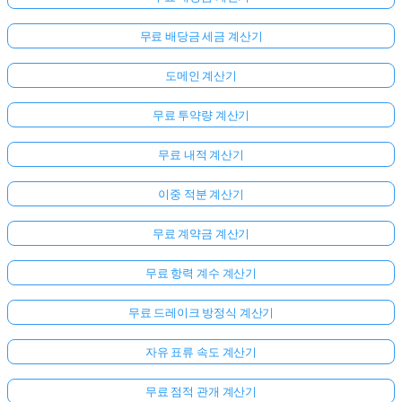
무료 배당금 세금 계산기
도메인 계산기
무료 투약량 계산기
무료 내적 계산기
이중 적분 계산기
무료 계약금 계산기
여
기
무료 항력 계수 계산기
서
로
무료 드레이크 방정식 계산기
그
인
자유 표류 속도 계산기
하
:
무료 점적 관개 계산기
세