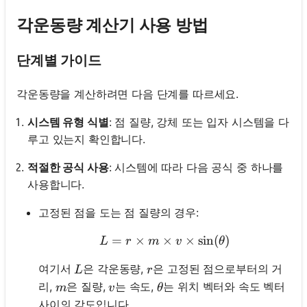
각운동량 계산기 사용 방법
단계별 가이드
각운동량을 계산하려면 다음 단계를 따르세요.
시스템 유형 식별
: 점 질량, 강체 또는 입자 시스템을 다
루고 있는지 확인합니다.
적절한 공식 사용
: 시스템에 따라 다음 공식 중 하나를
사용합니다.
고정된 점을 도는 점 질량의 경우:
=
×
×
L = r \times m \times v \
×
sin
(
)
L
r
m
v
θ
L
r
여기서
은 각운동량,
은 고정된 점으로부터의 거
L
r
m
v
\theta
리,
은 질량,
는 속도,
는 위치 벡터와 속도 벡터
m
v
θ
사이의 각도입니다.