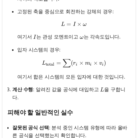
고정된 축을 중심으로 회전하는 강체의 경우:
=
L = I \times \omega
×
L
I
ω
I
\omega
여기서
는 관성 모멘트이고
는 각속도입니다.
I
ω
입자 시스템의 경우:
∑
L_{\text{total}} = \sum 
=
(
×
×
)
L
r
m
v
total
i
i
i
여기서 합은 시스템의 모든 입자에 대한 것입니다.
L
계산 수행
: 알려진 값을 공식에 대입하고
을 구합니
L
다.
피해야 할 일반적인 실수
잘못된 공식 선택
: 분석 중인 시스템 유형에 따라 올바
른 공식을 선택했는지 확인합니다.