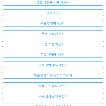
무료 배당금 세금 계산기
도메인 계산기
무료 투약량 계산기
무료 내적 계산기
이중 적분 계산기
무료 계약금 계산기
여
무료 항력 계수 계산기
기
서
무료 드레이크 방정식 계산기
로
자유 표류 속도 계산기
그
인
무료 점적 관개 계산기
하
:
세