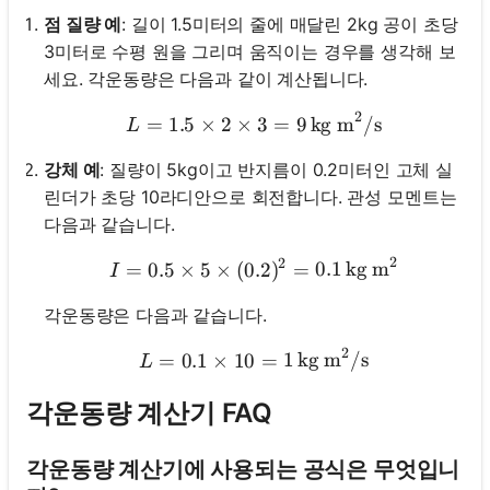
점 질량 예
: 길이 1.5미터의 줄에 매달린 2kg 공이 초당
3미터로 수평 원을 그리며 움직이는 경우를 생각해 보
세요. 각운동량은 다음과 같이 계산됩니다.
2
L = 1.5 \times 2 \times 3
=
1.5
×
2
×
3
=
9
kg m
/
s
L
강체 예
: 질량이 5kg이고 반지름이 0.2미터인 고체 실
린더가 초당 10라디안으로 회전합니다. 관성 모멘트는
다음과 같습니다.
2
2
I = 0.5 \times 5 \times (0
=
0.5
×
5
×
(
0.2
)
=
0.1
kg m
I
각운동량은 다음과 같습니다.
2
L = 0.1 \times 10 = 1 \, 
=
0.1
×
10
=
1
kg m
/
s
L
각운동량 계산기 FAQ
각운동량 계산기에 사용되는 공식은 무엇입니