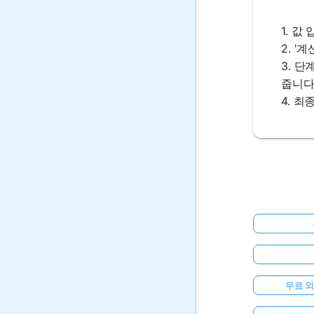
1. 값
2. '
3. 
줍니다
4. 최
무료 