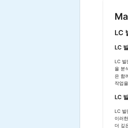
Ma
LC
LC
LC 
을 분
은 함
작업을
LC
LC 
이러한
더 깊