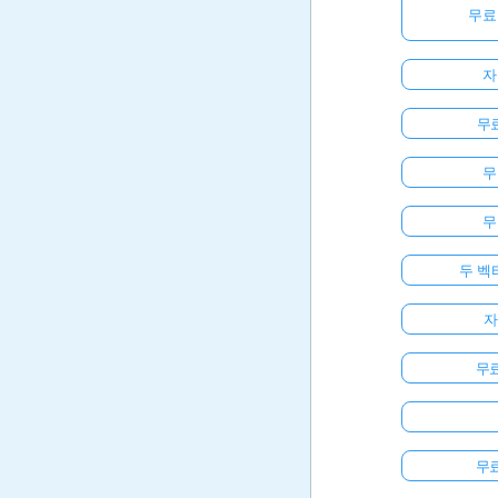
무료
자
무료
무
무
두 벡
자
무
무