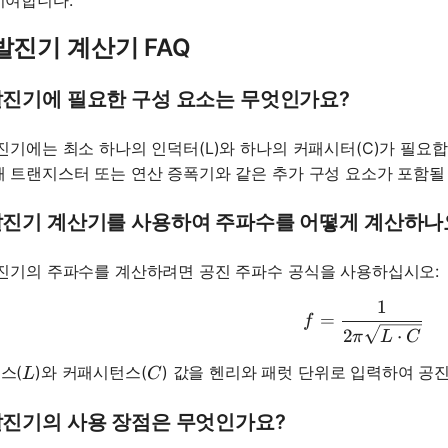
기여합니다.
 발진기 계산기 FAQ
 발진기에 필요한 구성 요소는 무엇인가요?
발진기에는 최소 하나의 인덕터(L)와 하나의 커패시터(C)가 필요
해 트랜지스터 또는 연산 증폭기와 같은 추가 구성 요소가 포함될
 발진기 계산기를 사용하여 주파수를 어떻게 계산하나
발진기의 주파수를 계산하려면 공진 주파수 공식을 사용하십시오:
1
f = \frac
=
f
2
⋅
π
L
C
L
C
스(
)와 커패시턴스(
) 값을 헨리와 패럿 단위로 입력하여 공진
L
C
 발진기의 사용 장점은 무엇인가요?