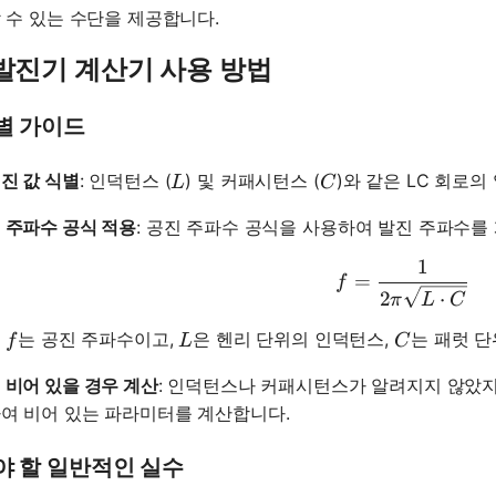
 수 있는 수단을 제공합니다.
 발진기 계산기 사용 방법
별 가이드
L
C
진 값 식별
: 인덕턴스 (
) 및 커패시턴스 (
)와 같은 LC 회로
L
C
 주파수 공식 적용
: 공진 주파수 공식을 사용하여 발진 주파수를
1
f = \frac
=
f
2
⋅
π
L
C
f
L
C
서
는 공진 주파수이고,
은 헨리 단위의 인덕턴스,
는 패럿 
f
L
C
 비어 있을 경우 계산
: 인덕턴스나 커패시턴스가 알려지지 않았지
여 비어 있는 파라미터를 계산합니다.
야 할 일반적인 실수