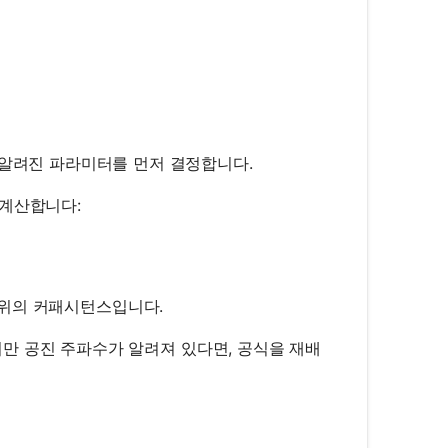
의 알려진 파라미터를 먼저 결정합니다.
 계산합니다:
{1}{2\pi\sqrt{L \cdot C}}
단위의 커패시턴스입니다.
만 공진 주파수가 알려져 있다면, 공식을 재배