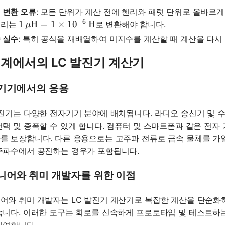
 변환 오류
: 모든 단위가 계산 전에 헨리와 패럿 단위로 올바르
−
6
1 \, \mu\text{H} = 1 \times 10^{-6} \, \text{H}
1
H
=
1
×
1
0
H
헨리는
로 변환해야 합니다.
μ
 실수
: 특히 공식을 재배열하여 미지수를 계산할 때 계산을 다시
계에서의 LC 발진기 계산기
기기에서의 응용
발진기는 다양한 전자기기 분야에 배치됩니다. 라디오 송신기 및 
선택 및 증폭할 수 있게 합니다. 컴퓨터 및 스마트폰과 같은 전
를 보장합니다. 다른 응용으로는 고주파 전류로 금속 물체를 가열
주파수에서 공진하는 경우가 포함됩니다.
니어와 취미 개발자를 위한 이점
어와 취미 개발자는 LC 발진기 계산기로 복잡한 계산을 단순화
습니다. 이러한 도구는 회로를 신속하게 프로토타입 및 테스트하는 