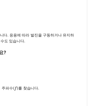
합니다. 응용에 따라 발진을 구동하거나 유지하
 수도 있습니다.
요?
{1}{2\pi\sqrt{L \cdot C}}
f
 주파수(
)를 찾습니다.
f