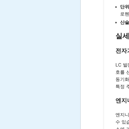
단위
로
산술
실세
전자
LC 
호를 
동기화
특정 
엔지
엔지니
수 있