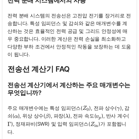
전력 분배 시스템에서의 사용
전력 분배 시스템의 전송선은 고전압 전기를 장거리로 전
송합니다. 특성 임피던스 및 감쇠와 같은 매개변수를 계
산하는 것은 효율적인 전력 공급 및 그리드 안정성에 매
우 중요합니다. 이러한 계산은 전력 손실을 최소화하고
다양한 부하 조건에서 안정적인 작동을 보장하는 데 도움
이 됩니다.
전송선 계산기 FAQ
전송선 계산기에서 계산하는 주요 매개변수는
무엇입니까?
Z_0
\gamma
주요 매개변수에는 특성 임피던스(
), 전파 상수(
), 감
Z
γ
0
\alpha
\beta
\lambda
v_p
쇠(
), 위상 상수(
), 파장(
), 전파 속도(
), 반사 계수(
α
β
λ
v
p
Z_{\text{in}}
), 정재파비(SWR) 및 입력 임피던스(
)가 포함됩니
\Gamma
Γ
Z
in
다.