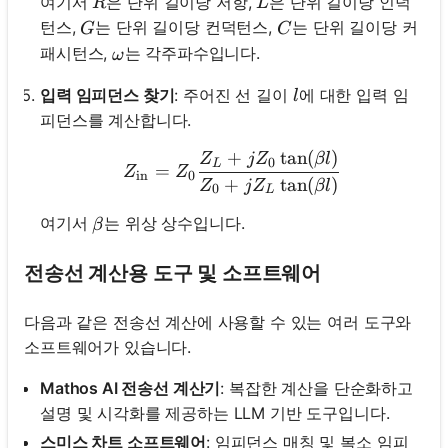
R
L
여기서
은 단위 길이당 저항,
은 단위 길이당 인덕
R
L
G
C
턴스,
는 단위 길이당 컨덕턴스,
는 단위 길이당 커
G
C
\omega
패시턴스,
는 각주파수입니다.
ω
l
입력 임피던스 찾기
: 주어진 선 길이
에 대한 입력 임
l
피던스를 계산합니다.
+
tan
(
)
Z_{\text{in}} = Z_0 \fra
Z
j
Z
βl
0
L
=
Z
Z
in
0
+
tan
(
)
Z
j
Z
βl
0
L
\beta
여기서
는 위상 상수입니다.
β
전송선 계산용 도구 및 소프트웨어
다음과 같은 전송선 계산에 사용할 수 있는 여러 도구와
소프트웨어가 있습니다.
Mathos AI 전송선 계산기
: 복잡한 계산을 단순화하고
설명 및 시각화를 제공하는 LLM 기반 도구입니다.
스미스 차트 소프트웨어
: 임피던스 매칭 및 복소 임피