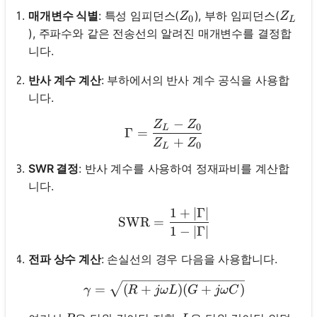
Z_0
Z_L
매개변수 식별
: 특성 임피던스(
), 부하 임피던스(
Z
Z
0
L
), 주파수와 같은 전송선의 알려진 매개변수를 결정합
니다.
반사 계수 계산
: 부하에서의 반사 계수 공식을 사용합
니다.
−
Z
Z
\Gamma = \frac{Z_L - Z
0
L
Γ
=
+
Z
Z
0
L
SWR 결정
: 반사 계수를 사용하여 정재파비를 계산합
니다.
1
+
∣Γ∣
\text{SWR} = \frac{1 +
SWR
=
1
−
∣Γ∣
전파 상수 계산
: 손실선의 경우 다음을 사용합니다.
\gamma = \sqrt{(R + j\
=
(
+
)
(
+
)
γ
R
jω
L
G
jω
C